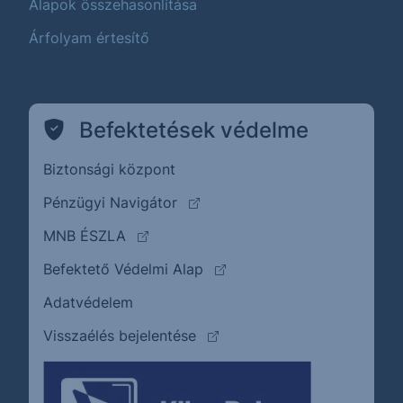
Alapok összehasonlítása
Árfolyam értesítő
Befektetések védelme
Biztonsági központ
(külső oldalra ugrik)
Pénzügyi Navigátor
(külső oldalra ugrik)
MNB ÉSZLA
(külső oldalra ugrik)
Befektető Védelmi Alap
Adatvédelem
(külső oldalra ugrik)
Visszaélés bejelentése