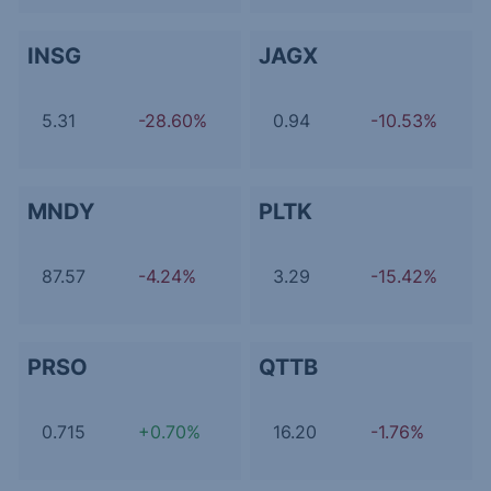
INSG
JAGX
5.31
-28.60%
0.94
-10.53%
MNDY
PLTK
87.57
-4.24%
3.29
-15.42%
PRSO
QTTB
0.715
+0.70%
16.20
-1.76%