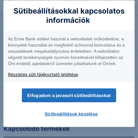
Richter: várttól elmaradó második negyedéves
eredmény
Sütibeállításokkal kapcsolatos
információk
2026.08.07. 09:36
Évtizedes mélyponton az infláció
Az Erste Bank sütiket használ a weboldalak működtetése, a
Vezető makrogazdasági elemző
könnyebb használat és megfelelő színvonal biztosítása és a
visszaélések megakadályozása érdekében. A weboldalon
végzett tevékenységek nyomon követésével kifejezetten az
Önt érdeklő ajánlatokról üzenetet juttathatunk el Önnek.
2026.08.07. 09:18
Erős lett a MOL második negyedéve
Részletes süti tájékoztató letöltése
Elfogadom a javasolt sütibeállításokat
További Erste elemzések
Sütibeállítások kezelése
Kapcsolódó termékek