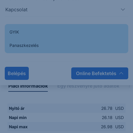
26.2000
14:00
16:00
18:00
20:00
Kapcsolat
15:00
18:00
GYIK
Panaszkezelés
Napon belüli
Historikus
Legfontosabb adatok
Belépés
Online Befektetés
Piaci információk
Egy részvényre jutó adatok
E
Nyitó ár
26.78
USD
Napi min
26.18
USD
Napi max
26.98
USD