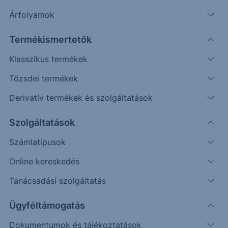
Árfolyamok
Erste Market Pro belépés
Termékismertetők
Klasszikus termékek
Tőzsdei termékek
Derivatív termékek és szolgáltatások
27.0000
Szolgáltatások
26.8000
Számlatípusok
Online kereskedés
26.6000
Tanácsadási szolgáltatás
26.4000
Ügyféltámogatás
Dokumentumok és tájékoztatások