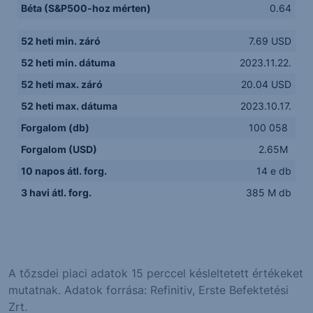
Béta (S&P500-hoz mérten)
0.64
52 heti min. záró
7.69 USD
52 heti min. dátuma
2023.11.22.
52 heti max. záró
20.04 USD
52 heti max. dátuma
2023.10.17.
Forgalom (db)
100 058
Forgalom (USD)
2.65M
10 napos átl. forg.
14 e db
3 havi átl. forg.
385 M db
A tőzsdei piaci adatok 15 perccel késleltetett értékeket
mutatnak. Adatok forrása: Refinitiv, Erste Befektetési
Zrt.