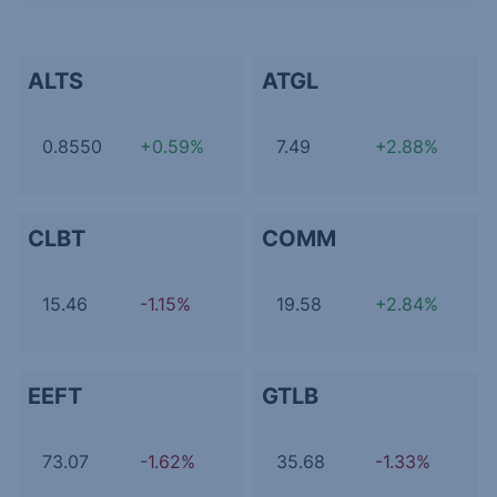
ALTS
ATGL
0.8550
+0.59%
7.49
+2.88%
CLBT
COMM
15.46
-1.15%
19.58
+2.84%
EEFT
GTLB
73.07
-1.62%
35.68
-1.33%