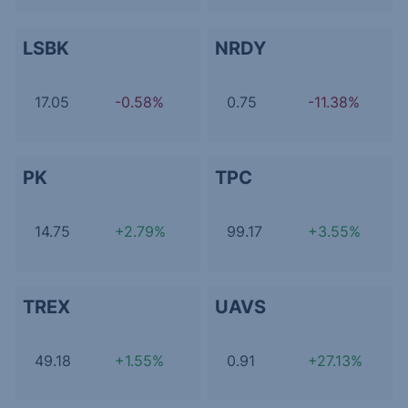
LSBK
NRDY
17.05
-0.58%
0.75
-11.38%
PK
TPC
14.75
+2.79%
99.17
+3.55%
TREX
UAVS
49.18
+1.55%
0.91
+27.13%