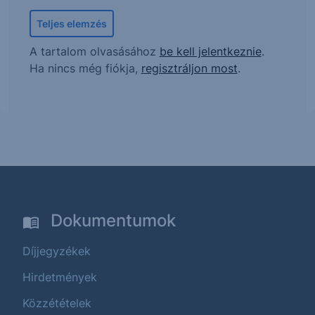
Teljes elemzés
A tartalom olvasásához
be kell jelentkeznie
.
Ha nincs még fiókja,
regisztráljon most
.
Dokumentumok
Díjjegyzékek
Hirdetmények
Közzétételek