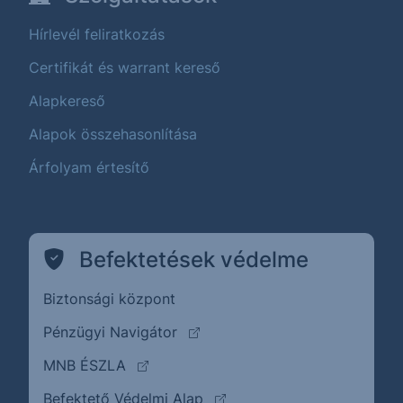
Hírlevél feliratkozás
Certifikát és warrant kereső
Alapkereső
Alapok összehasonlítása
Árfolyam értesítő
Befektetések védelme
Biztonsági központ
(külső oldalra ugrik)
Pénzügyi Navigátor
(külső oldalra ugrik)
MNB ÉSZLA
(külső oldalra ugrik)
Befektető Védelmi Alap