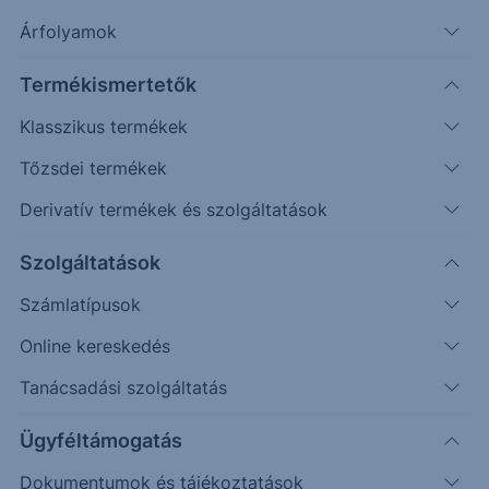
Árfolyamok
Erste Market Pro belépés
Termékismertetők
Klasszikus termékek
Tőzsdei termékek
Derivatív termékek és szolgáltatások
21.9000
Szolgáltatások
Számlatípusok
21.8000
Online kereskedés
Tanácsadási szolgáltatás
21.7000
Ügyféltámogatás
Dokumentumok és tájékoztatások