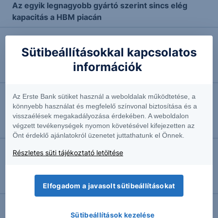
Az egyik legnagyobb gyártó szerint sincs elég
kapacitás a HBM piacán
2025.11.18. 13:39
Sütibeállításokkal kapcsolatos
AMSC: Az AI energiaéhség csendes kis
információk
haszonélvezője
Az Erste Bank sütiket használ a weboldalak működtetése, a
2025.10.27. 15:48
könnyebb használat és megfelelő színvonal biztosítása és a
Lynas: az ausztrál ritkaföldfém sztárrészvény
visszaélések megakadályozása érdekében. A weboldalon
végzett tevékenységek nyomon követésével kifejezetten az
Olaj- és gázipari elemző
Önt érdeklő ajánlatokról üzenetet juttathatunk el Önnek.
Részletes süti tájékoztató letöltése
2025.08.27. 09:29
Más iparágakkal is szemezhet az amerikai
kormány
Elfogadom a javasolt sütibeállításokat
Sütibeállítások kezelése