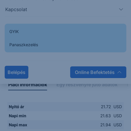
21.6000
14:00
16:00
18:00
20:00
Kapcsolat
15:00
18:00
GYIK
Panaszkezelés
Napon belüli
Historikus
Legfontosabb adatok
Belépés
Online Befektetés
Piaci információk
Egy részvényre jutó adatok
E
Nyitó ár
21.72
USD
Napi min
21.63
USD
Napi max
21.94
USD