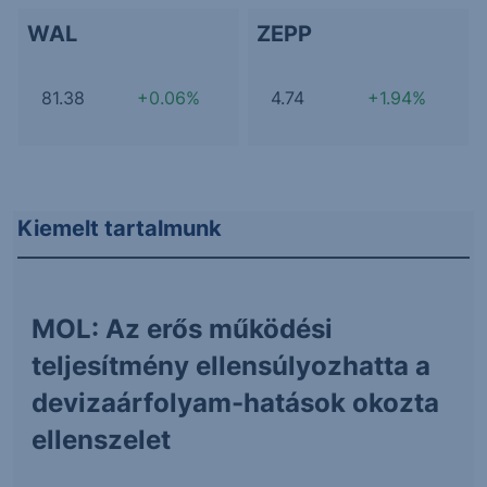
WAL
ZEPP
81.38
+0.06%
4.74
+1.94%
Kiemelt tartalmunk
MOL: Az erős működési
teljesítmény ellensúlyozhatta a
devizaárfolyam-hatások okozta
ellenszelet