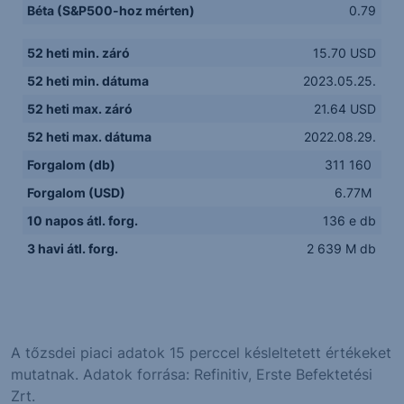
Béta (S&P500-hoz mérten)
0.79
52 heti min. záró
15.70 USD
52 heti min. dátuma
2023.05.25.
52 heti max. záró
21.64 USD
52 heti max. dátuma
2022.08.29.
Forgalom (db)
311 160
Forgalom (USD)
6.77M
10 napos átl. forg.
136 e db
3 havi átl. forg.
2 639 M db
A tőzsdei piaci adatok 15 perccel késleltetett értékeket
mutatnak. Adatok forrása: Refinitiv, Erste Befektetési
Zrt.