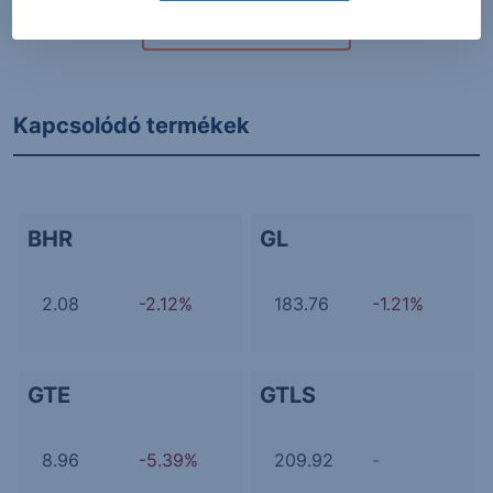
További Erste elemzések
Kapcsolódó termékek
BHR
GL
2.08
-2.12%
183.76
-1.21%
GTE
GTLS
8.96
-5.39%
209.92
-