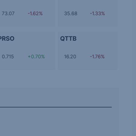
73.07
-1.62%
35.68
-1.33%
PRSO
QTTB
0.715
+0.70%
16.20
-1.76%