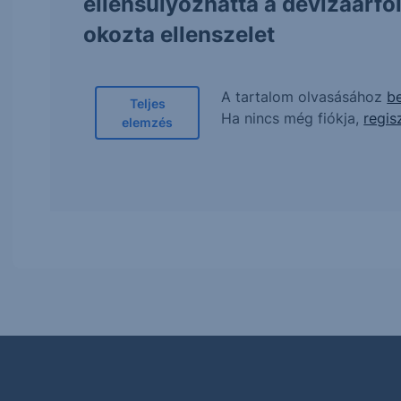
ellensúlyozhatta a devizaárf
okozta ellenszelet
A tartalom olvasásához
be
Teljes
Ha nincs még fiókja,
regis
elemzés