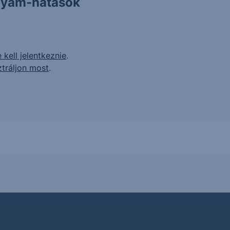
olyam-hatások
 kell jelentkeznie
.
ztráljon most
.