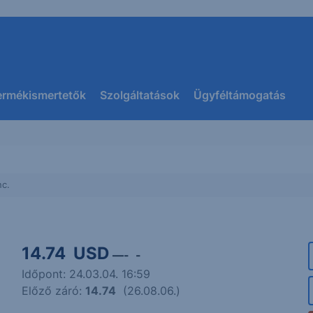
ermékismertetők
Szolgáltatások
Ügyféltámogatás
nc.
14.74
USD
—
-
-
Időpont: 24.03.04. 16:59
Előző záró:
14.74
(26.08.06.)