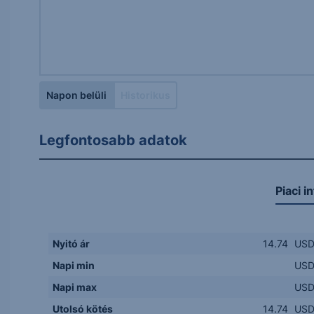
Napon belüli
Historikus
Legfontosabb adatok
Piaci i
Nyitó ár
14.74
US
Napi min
US
Napi max
US
Utolsó kötés
14.74
US