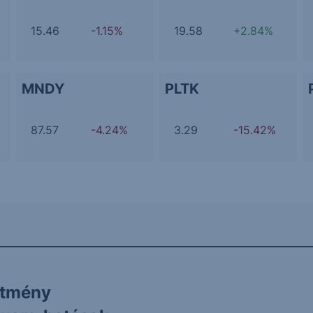
15.46
-1.15%
19.58
+2.84%
MNDY
PLTK
87.57
-4.24%
3.29
-15.42%
ítmény