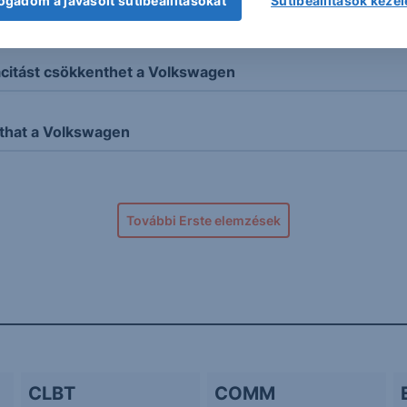
ogadom a javasolt sütibeállításokat
Sütibeállítások keze
udapesti Értéktőzsdén
citást csökkenthet a Volkswagen
yithat a Volkswagen
További Erste elemzések
CLBT
COMM