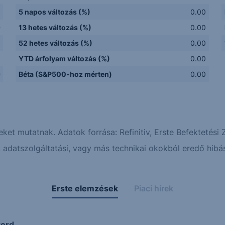
5 napos változás (%)
0.00
D
13 hetes változás (%)
0.00
y
52 hetes változás (%)
0.00
Q
YTD árfolyam változás (%)
0.00
D
Béta (S&P500-hoz mérten)
0.00
eket mutatnak. Adatok forrása: Refinitiv, Erste Befektetési Z
adatszolgáltatási, vagy más technikai okokból eredő hibás
Erste elemzések
Piaci hírek
kord