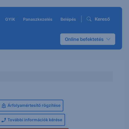
Kereső
GYIK
Panaszkezelés
Belépés
Online befektetés
Árfolyamértesítő rögzítése
További információk kérése