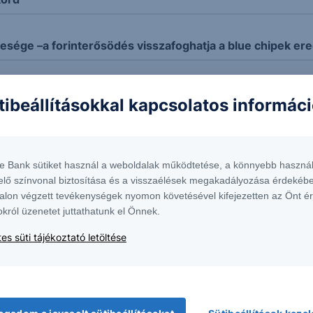
eresége –a forinterősödés visszafoghatja a blue chipek e
lőbizottságán a sor
tibeállításokkal kapcsolatos informác
árt a Dow Jones
te Bank sütiket használ a weboldalak működtetése, a könnyebb használ
elő színvonal biztosítása és a visszaélések megakadályozása érdekébe
ri fémek és globális kockázatok fókuszban - Erste Worl
alon végzett tevékenységek nyomon követésével kifejezetten az Önt é
okról üzenetet juttathatunk el Önnek.
 a Volkswagen csoport
es süti tájékoztató letöltése
három örömét