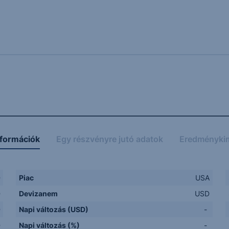
nformációk
Egy részvényre jutó adatok
Eredményki
D
Piac
USA
D
Devizanem
USD
D
Napi változás (USD)
-
D
Napi változás (%)
-