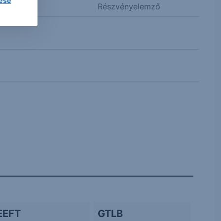
lése
Részvényelemző
EEFT
GTLB