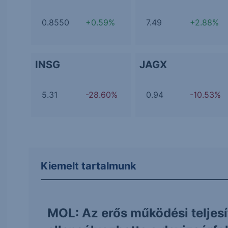
0.8550
+0.59%
7.49
+2.88%
INSG
JAGX
5.31
-28.60%
0.94
-10.53%
Kiemelt tartalmunk
MOL: Az erős működési teljes