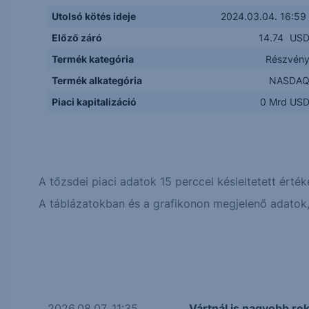
Utolsó kötés ideje
2024.03.04. 16:59
Előző záró
14.74
US
Termék kategória
Részvén
Termék alkategória
NASDA
Piaci kapitalizáció
0 Mrd US
A tőzsdei piaci adatok 15 perccel késleltetett érték
A táblázatokban és a grafikonon megjelenő adatok, 
2026.08.07. 11:35
Vártnál is nagyobb re