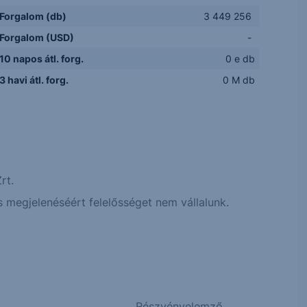
Forgalom (db)
3 449 256
Forgalom (USD)
-
10 napos átl. forg.
0 e db
3 havi átl. forg.
0 M db
rt.
 megjelenéséért felelősséget nem vállalunk.
Részvényelemző