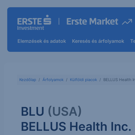
Elemzések és adatok
Keresés és árfolyamok
T
Kezdőlap
Árfolyamok
Külföldi piacok
BELLUS Health I
BLU
(USA)
BELLUS Health Inc.