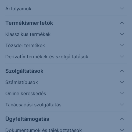
Árfolyamok
Erste Market Pro belépés
Termékismertetők
Klasszikus termékek
Tőzsdei termékek
Derivatív termékek és szolgáltatások
Szolgáltatások
Számlatípusok
Online kereskedés
Ez a grafikon jelenleg nem elérhető.
Tanácsadási szolgáltatás
Ügyféltámogatás
Dokumentumok és tájékoztatások