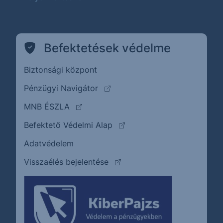
Befektetések védelme
Biztonsági központ
(külső oldalra ugrik)
Pénzügyi Navigátor
(külső oldalra ugrik)
MNB ÉSZLA
(külső oldalra ugrik)
Befektető Védelmi Alap
Adatvédelem
(külső oldalra ugrik)
Visszaélés bejelentése