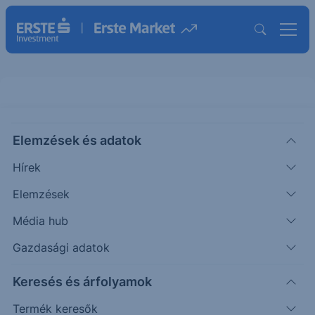
Elemzések és adatok
SUNW
(USA)
Sunworks Inc.
Hírek
ISIN: US86803X2045
Elemzések
0.06
USD
-0.04
-40.48%
Média hub
Időpont: 24.05.21. 15:53
Előző záró:
0.06
(26.08.07.)
Gazdasági adatok
Árfolyamértesítő rögzítése
Keresés és árfolyamok
Termék keresők
További információk kérése