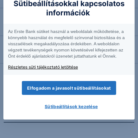
Négyhavi mélyponton a forint
Sütibeállításokkal kapcsolatos
információk
2026.08.07. 10:41
EURUSD: munkapiaci jelentésre várva
Az Erste Bank sütiket használ a weboldalak működtetése, a
könnyebb használat és megfelelő színvonal biztosítása és a
visszaélések megakadályozása érdekében. A weboldalon
2026.08.07. 10:37
végzett tevékenységek nyomon követésével kifejezetten az
Önt érdeklő ajánlatokról üzenetet juttathatunk el Önnek.
Megint emelkedésben az olaj
Részletes süti tájékoztató letöltése
További Erste elemzések
Elfogadom a javasolt sütibeállításokat
Sütibeállítások kezelése
Kapcsolódó termékek