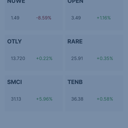
NUWE
OPEN
1.49
-8.59%
3.49
+1.16%
OTLY
RARE
13.720
+0.22%
25.91
+0.35%
SMCI
TENB
31.13
+5.96%
36.38
+0.58%