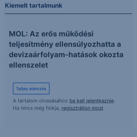
Kiemelt tartalmunk
MOL: Az erős működési
teljesítmény ellensúlyozhatta a
devizaárfolyam-hatások okozta
ellenszelet
Teljes elemzés
A tartalom olvasásához
be kell jelentkeznie
.
Ha nincs még fiókja,
regisztráljon most
.