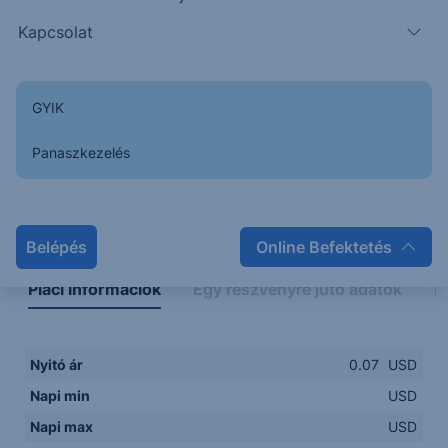
Kapcsolat
GYIK
Panaszkezelés
Napon belüli
Historikus
Legfontosabb adatok
Belépés
Online Befektetés
Piaci információk
Egy részvényre jutó adatok
E
Nyitó ár
0.07
USD
Napi min
USD
Napi max
USD