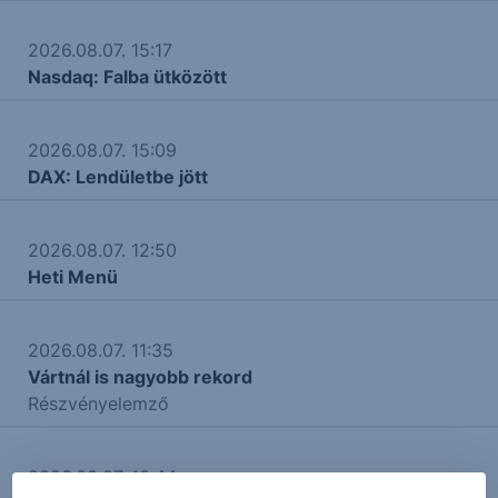
2026.08.07. 15:17
Nasdaq: Falba ütközött
2026.08.07. 15:09
DAX: Lendületbe jött
2026.08.07. 12:50
Heti Menü
2026.08.07. 11:35
Vártnál is nagyobb rekord
Részvényelemző
2026.08.07. 10:44