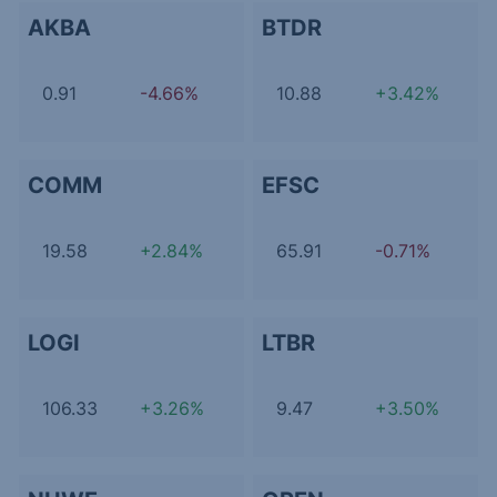
AKBA
BTDR
0.91
-4.66%
10.88
+3.42%
COMM
EFSC
19.58
+2.84%
65.91
-0.71%
LOGI
LTBR
106.33
+3.26%
9.47
+3.50%