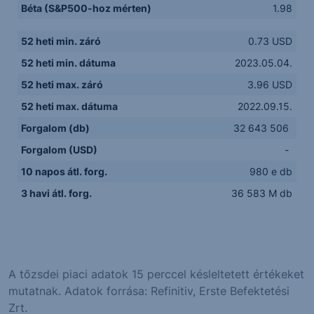
Béta (S&P500-hoz mérten)
1.98
52 heti min. záró
0.73 USD
52 heti min. dátuma
2023.05.04.
52 heti max. záró
3.96 USD
52 heti max. dátuma
2022.09.15.
Forgalom (db)
32 643 506
Forgalom (USD)
-
10 napos átl. forg.
980 e db
3 havi átl. forg.
36 583 M db
A tőzsdei piaci adatok 15 perccel késleltetett értékeket
mutatnak. Adatok forrása: Refinitiv, Erste Befektetési
Zrt.