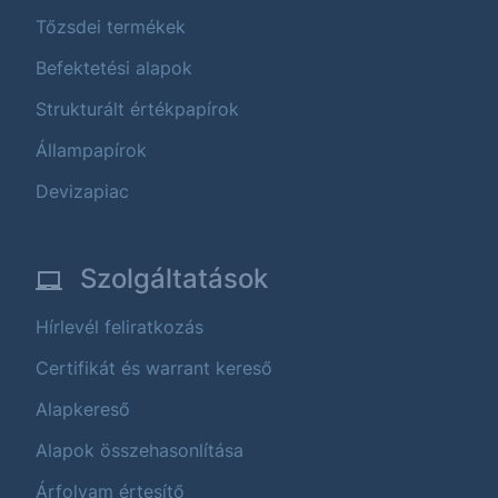
Tőzsdei termékek
Befektetési alapok
Strukturált értékpapírok
Állampapírok
Devizapiac
Szolgáltatások
Hírlevél feliratkozás
Certifikát és warrant kereső
Alapkereső
Alapok összehasonlítása
Árfolyam értesítő