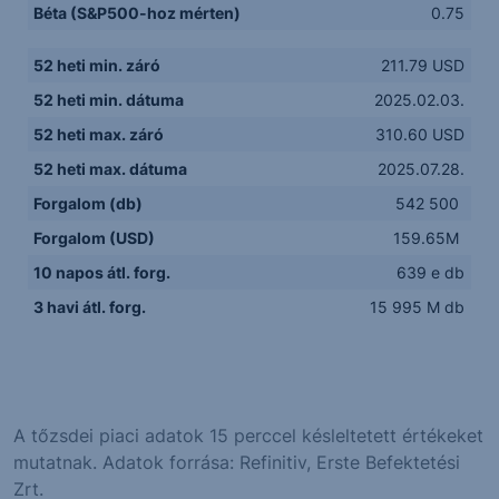
Béta (S&P500-hoz mérten)
0.75
52 heti min. záró
211.79 USD
52 heti min. dátuma
2025.02.03.
52 heti max. záró
310.60 USD
52 heti max. dátuma
2025.07.28.
Forgalom (db)
542 500
Forgalom (USD)
159.65M
10 napos átl. forg.
639 e db
3 havi átl. forg.
15 995 M db
A tőzsdei piaci adatok 15 perccel késleltetett értékeket
mutatnak. Adatok forrása: Refinitiv, Erste Befektetési
Zrt.