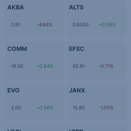
AKBA
ALTS
0.91
-4.66%
0.8550
+0.59%
COMM
EFSC
19.58
+2.84%
65.91
-0.71%
EVO
JANX
2.00
+2.56%
15.85
-1.55%