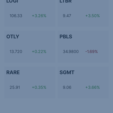
LOGI
LTBR
106.33
+3.26%
9.47
+3.50%
OTLY
PBLS
13.720
+0.22%
34.9800
-1.69%
RARE
SGMT
25.91
+0.35%
9.06
+3.66%