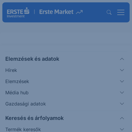
Elemzések és adatok
VRSN
(USA)
VERISIGN INC
Hírek
ISIN: US92343E1029
Elemzések
294.56
USD
+2.03
+0.69%
Média hub
Időpont: 26.08.07. 22:00
Előző záró:
292.53
(26.08.07.)
Gazdasági adatok
Árfolyamértesítő rögzítése
Keresés és árfolyamok
Termék keresők
További információk kérése