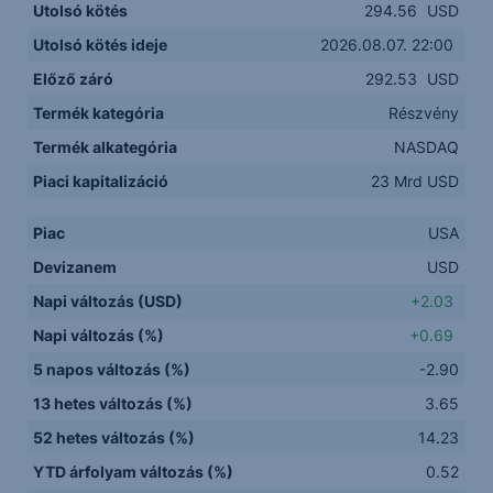
Utolsó kötés
294.56
USD
Utolsó kötés ideje
2026.08.07. 22:00
Előző záró
292.53
USD
Termék kategória
Részvény
Termék alkategória
NASDAQ
Piaci kapitalizáció
23 Mrd USD
Piac
USA
Devizanem
USD
Napi változás (USD)
+2.03
Napi változás (%)
+0.69
5 napos változás (%)
-2.90
13 hetes változás (%)
3.65
52 hetes változás (%)
14.23
YTD árfolyam változás (%)
0.52