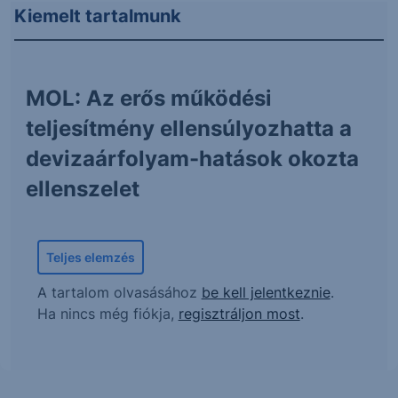
Kiemelt tartalmunk
MOL: Az erős működési
teljesítmény ellensúlyozhatta a
devizaárfolyam-hatások okozta
ellenszelet
Teljes elemzés
A tartalom olvasásához
be kell jelentkeznie
.
Ha nincs még fiókja,
regisztráljon most
.