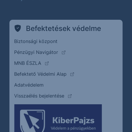
Befektetések védelme
Biztonsági központ
(külső oldalra ugrik)
Pénzügyi Navigátor
(külső oldalra ugrik)
MNB ÉSZLA
(külső oldalra ugrik)
Befektető Védelmi Alap
Adatvédelem
(külső oldalra ugrik)
Visszaélés bejelentése