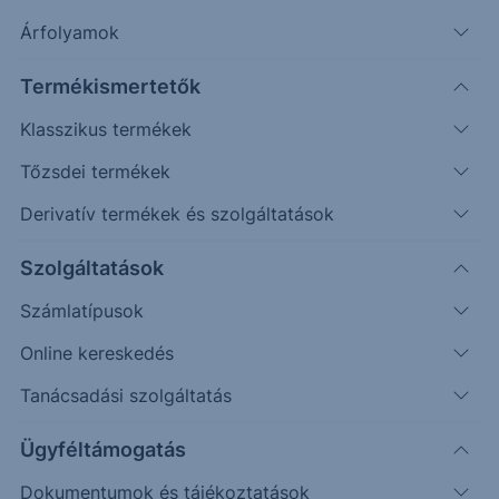
Árfolyamok
Erste Market Pro belépés
Termékismertetők
Klasszikus termékek
Tőzsdei termékek
Derivatív termékek és szolgáltatások
296.00
Szolgáltatások
295.00
Számlatípusok
294.00
Online kereskedés
293.00
Tanácsadási szolgáltatás
292.00
Ügyféltámogatás
Dokumentumok és tájékoztatások