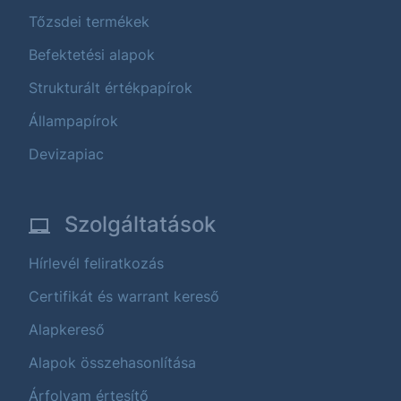
Tőzsdei termékek
Befektetési alapok
Strukturált értékpapírok
Állampapírok
Devizapiac
Szolgáltatások
Hírlevél feliratkozás
Certifikát és warrant kereső
Alapkereső
Alapok összehasonlítása
Árfolyam értesítő