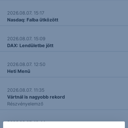
2026.08.07. 15:17
Nasdaq: Falba ütközött
2026.08.07. 15:09
DAX: Lendületbe jött
2026.08.07. 12:50
Heti Menü
2026.08.07. 11:35
Vártnál is nagyobb rekord
Részvényelemző
2026.08.07. 10:44