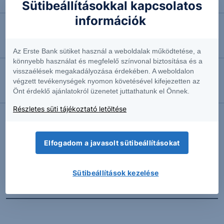
Négyhavi mélyponton a forint
Sütibeállításokkal kapcsolatos
információk
2026.08.07. 10:41
EURUSD: munkapiaci jelentésre várva
Az Erste Bank sütiket használ a weboldalak működtetése, a
könnyebb használat és megfelelő színvonal biztosítása és a
visszaélések megakadályozása érdekében. A weboldalon
2026.08.07. 10:37
végzett tevékenységek nyomon követésével kifejezetten az
Önt érdeklő ajánlatokról üzenetet juttathatunk el Önnek.
Megint emelkedésben az olaj
Részletes süti tájékoztató letöltése
További Erste elemzések
Elfogadom a javasolt sütibeállításokat
Sütibeállítások kezelése
Kapcsolódó termékek