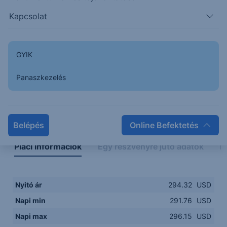
291.00
14:00
16:00
18:00
20:00
Kapcsolat
15:00
18:00
GYIK
Panaszkezelés
Napon belüli
Historikus
Legfontosabb adatok
Belépés
Online Befektetés
Piaci információk
Egy részvényre jutó adatok
E
Nyitó ár
294.32
USD
Napi min
291.76
USD
Napi max
296.15
USD