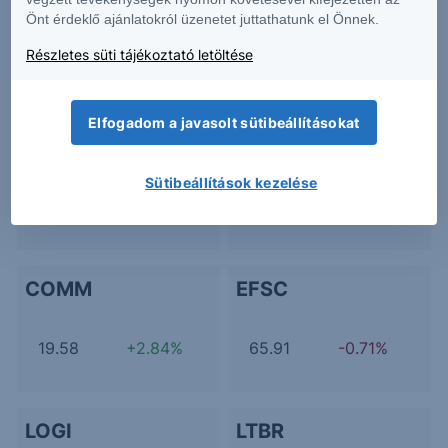
Önt érdeklő ajánlatokról üzenetet juttathatunk el Önnek.
Kapcsolódó termékek
Részletes süti tájékoztató letöltése
Elfogadom a javasolt sütibeállításokat
AKBA
BTDR
Sütibeállítások kezelése
0.91
-4.66%
10.88
+3.42%
COMM
EFSC
19.58
+2.84%
65.91
-0.71%
LOGI
LTBR