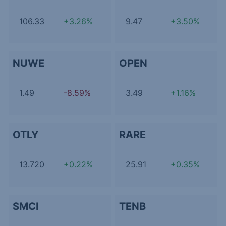
106.33
+3.26%
9.47
+3.50%
NUWE
OPEN
1.49
-8.59%
3.49
+1.16%
OTLY
RARE
13.720
+0.22%
25.91
+0.35%
SMCI
TENB