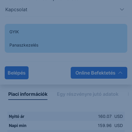
Kapcsolat
155.00
14:00
16:00
18:00
20:00
GYIK
15:00
18:00
Panaszkezelés
Napon belüli
Historikus
Legfontosabb adatok
Belépés
Online Befektetés
Piaci információk
Egy részvényre jutó adatok
E
Nyitó ár
160.07
USD
Napi min
159.96
USD