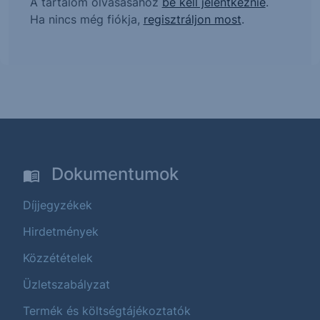
A tartalom olvasásához
be kell jelentkeznie
.
Ha nincs még fiókja,
regisztráljon most
.
Dokumentumok
Díjjegyzékek
Hirdetmények
Közzétételek
Üzletszabályzat
Termék és költségtájékoztatók