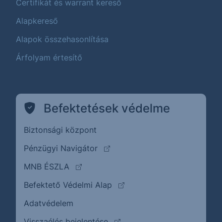
Certifikát és warrant kereső
Alapkereső
Alapok összehasonlítása
Árfolyam értesítő
Befektetések védelme
Biztonsági központ
(külső oldalra ugrik)
Pénzügyi Navigátor
(külső oldalra ugrik)
MNB ÉSZLA
(külső oldalra ugrik)
Befektető Védelmi Alap
Adatvédelem
(külső oldalra ugrik)
Visszaélés bejelentése