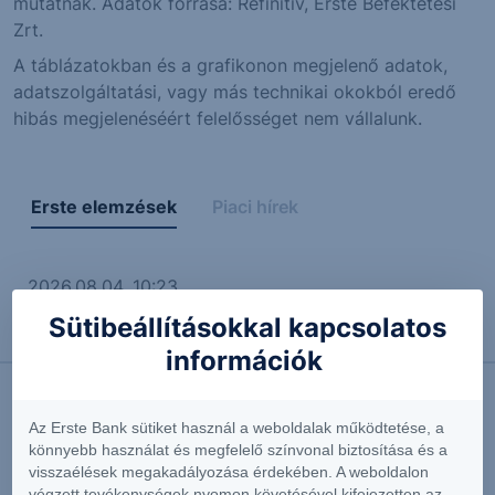
mutatnak. Adatok forrása: Refinitiv, Erste Befektetési
Zrt.
A táblázatokban és a grafikonon megjelenő adatok,
adatszolgáltatási, vagy más technikai okokból eredő
hibás megjelenéséért felelősséget nem vállalunk.
Erste elemzések
Piaci hírek
2026.08.04. 10:23
Az AI-boom robbanásszerű növekedést hozott a
Sütibeállításokkal kapcsolatos
Palantirnak
információk
Az Erste Bank sütiket használ a weboldalak működtetése, a
További Erste elemzések
könnyebb használat és megfelelő színvonal biztosítása és a
visszaélések megakadályozása érdekében. A weboldalon
végzett tevékenységek nyomon követésével kifejezetten az