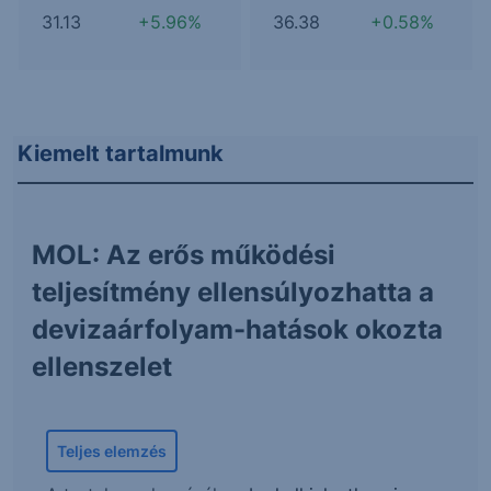
31.13
+5.96%
36.38
+0.58%
Kiemelt tartalmunk
MOL: Az erős működési
teljesítmény ellensúlyozhatta a
devizaárfolyam-hatások okozta
ellenszelet
Teljes elemzés