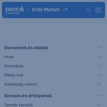
Elemzések és adatok
PLTR
(USA)
Palantir Technologies Ord Shs
Hírek
Class A
Elemzések
ISIN: US69608A1088
Média hub
172.01
USD
+16.09
+10.32%
Időpont: 26.08.07. 22:00
Gazdasági adatok
Előző záró:
155.92
(26.08.07.)
Keresés és árfolyamok
Árfolyamértesítő rögzítése
Termék keresők