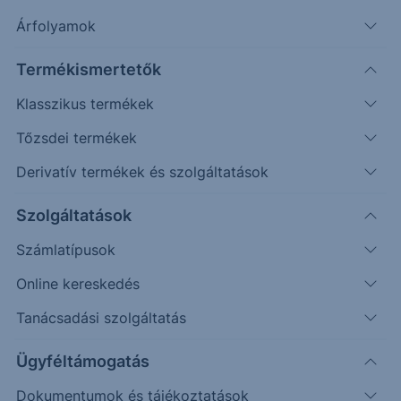
További információk kérése
Árfolyamok
Erste Market Pro belépés
Termékismertetők
Klasszikus termékek
Tőzsdei termékek
Derivatív termékek és szolgáltatások
Szolgáltatások
170.00
Számlatípusok
Online kereskedés
165.00
Tanácsadási szolgáltatás
Ügyféltámogatás
160.00
Dokumentumok és tájékoztatások