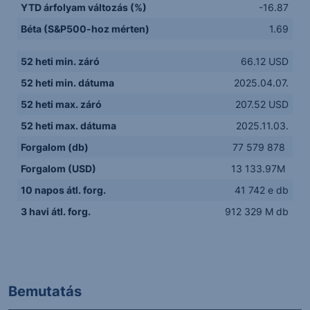
YTD árfolyam változás (%)
-16.87
Béta (S&P500-hoz mérten)
1.69
52 heti min. záró
66.12 USD
52 heti min. dátuma
2025.04.07.
52 heti max. záró
207.52 USD
52 heti max. dátuma
2025.11.03.
Forgalom (db)
77 579 878
Forgalom (USD)
13 133.97M
10 napos átl. forg.
41 742 e db
3 havi átl. forg.
912 329 M db
Bemutatás