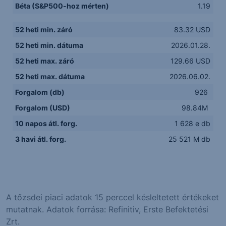
Béta (S&P500-hoz mérten)
1.19
52 heti min. záró
83.32 USD
52 heti min. dátuma
2026.01.28.
52 heti max. záró
129.66 USD
52 heti max. dátuma
2026.06.02.
Forgalom (db)
926
Forgalom (USD)
98.84M
10 napos átl. forg.
1 628 e db
3 havi átl. forg.
25 521 M db
A tőzsdei piaci adatok 15 perccel késleltetett értékeket
mutatnak. Adatok forrása: Refinitiv, Erste Befektetési
Zrt.