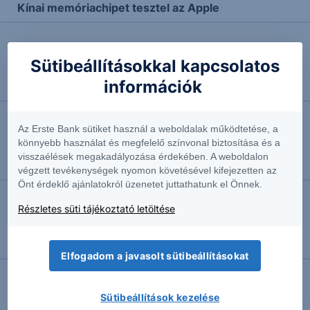
Kínai memóriachipet tesztel az Apple
2026.07.07. 12:13
Sütibeállításokkal kapcsolatos
Erős rajt előtt az amerikai gyorsjelentési szezon
információk
Részvényelemző
Az Erste Bank sütiket használ a weboldalak működtetése, a
2026.07.01. 16:01
könnyebb használat és megfelelő színvonal biztosítása és a
Hiába az aszály, az élelmiszerárak csökkennek –
visszaélések megakadályozása érdekében. A weboldalon
óriási bajban a Volkswagen
végzett tevékenységek nyomon követésével kifejezetten az
Önt érdeklő ajánlatokról üzenetet juttathatunk el Önnek.
Részletes süti tájékoztató letöltése
2026.06.29. 13:04
Újabb kamatcsökkentés volt idehaza – az amerikai
tőzsde továbbra is IT-őrületben
Elfogadom a javasolt sütibeállításokat
Sütibeállítások kezelése