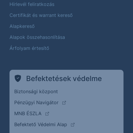
Hírlevél feliratkozás
Certifikát és warrant kereső
Alapkereső
Alapok összehasonlítása
Árfolyam értesítő
Befektetések védelme
Biztonsági központ
(külső oldalra ugrik)
Pénzügyi Navigátor
(külső oldalra ugrik)
MNB ÉSZLA
(külső oldalra ugrik)
Befektető Védelmi Alap