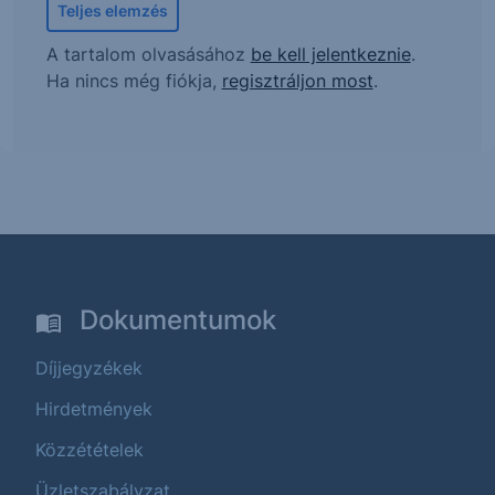
Teljes elemzés
A tartalom olvasásához
be kell jelentkeznie
.
Ha nincs még fiókja,
regisztráljon most
.
Dokumentumok
Díjjegyzékek
Hirdetmények
Közzétételek
Üzletszabályzat