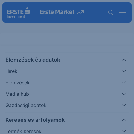
Elemzések és adatok
LOGI
(USA)
LOGITECH N ORD
Hírek
ISIN: CH0025751329
Elemzések
106.33
USD
+3.36
+3.26%
Média hub
Időpont: 26.08.07. 22:00
Előző záró:
106.33
(26.08.07.)
Gazdasági adatok
Árfolyamértesítő rögzítése
Keresés és árfolyamok
Termék keresők
További információk kérése