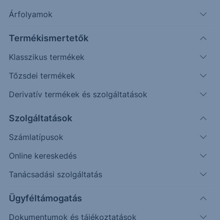
Árfolyamok
Erste Market Pro belépés
Termékismertetők
Klasszikus termékek
Tőzsdei termékek
Derivatív termékek és szolgáltatások
106.50
106.00
Szolgáltatások
Számlatípusok
105.50
Online kereskedés
105.00
Tanácsadási szolgáltatás
104.50
Ügyféltámogatás
104.00
Dokumentumok és tájékoztatások