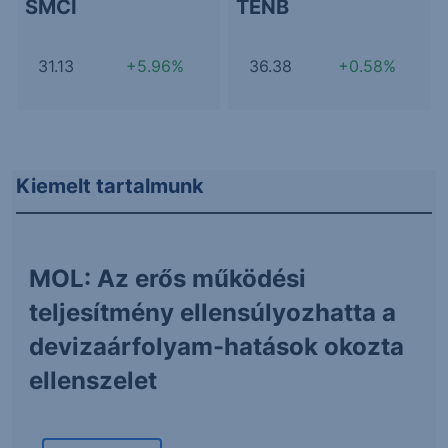
SMCI
TENB
31.13
+5.96%
36.38
+0.58%
Kiemelt tartalmunk
MOL: Az erős működési
teljesítmény ellensúlyozhatta a
devizaárfolyam-hatások okozta
ellenszelet