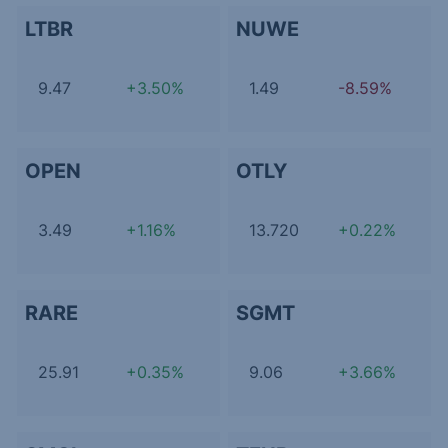
LTBR
NUWE
9.47
+3.50%
1.49
-8.59%
OPEN
OTLY
3.49
+1.16%
13.720
+0.22%
RARE
SGMT
25.91
+0.35%
9.06
+3.66%