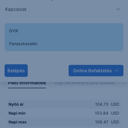
103.50
14:00
16:00
18:00
20:00
Kapcsolat
15:00
18:00
GYIK
Panaszkezelés
Napon belüli
Historikus
Legfontosabb adatok
Belépés
Online Befektetés
Piaci információk
Egy részvényre jutó adatok
E
Nyitó ár
104.73
USD
Napi min
103.84
USD
Napi max
106.47
USD