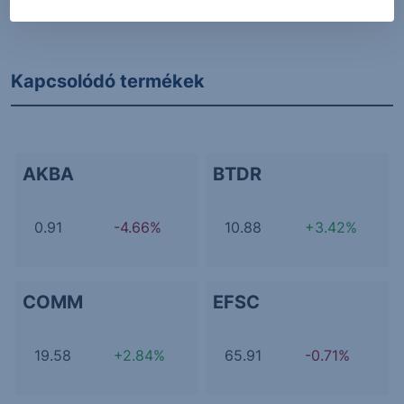
További Erste elemzések
Kapcsolódó termékek
AKBA
BTDR
0.91
-4.66%
10.88
+3.42%
COMM
EFSC
19.58
+2.84%
65.91
-0.71%