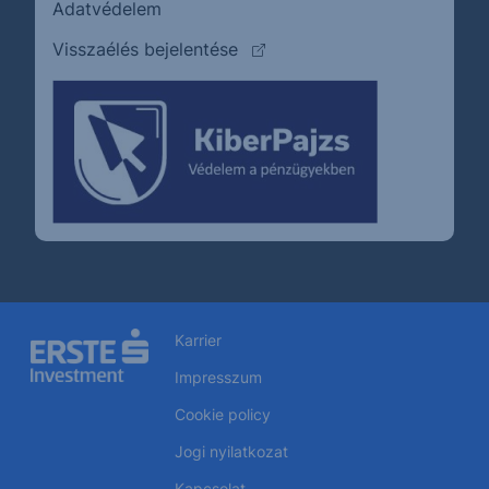
Adatvédelem
(külső oldalra ugrik)
Visszaélés bejelentése
Karrier
Impresszum
Cookie policy
Jogi nyilatkozat
Kapcsolat