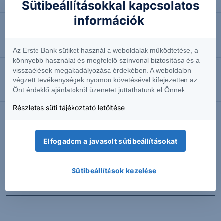
Négyhavi mélyponton a forint
Sütibeállításokkal kapcsolatos
információk
2026.08.07. 10:41
EURUSD: munkapiaci jelentésre várva
Az Erste Bank sütiket használ a weboldalak működtetése, a
könnyebb használat és megfelelő színvonal biztosítása és a
visszaélések megakadályozása érdekében. A weboldalon
2026.08.07. 10:37
végzett tevékenységek nyomon követésével kifejezetten az
Önt érdeklő ajánlatokról üzenetet juttathatunk el Önnek.
Megint emelkedésben az olaj
Részletes süti tájékoztató letöltése
További Erste elemzések
Elfogadom a javasolt sütibeállításokat
Sütibeállítások kezelése
Kapcsolódó termékek