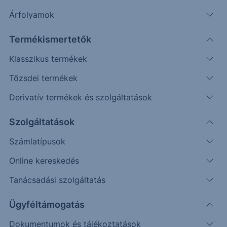
Árfolyamok
Erste Market Pro belépés
Termékismertetők
Klasszikus termékek
Tőzsdei termékek
Derivatív termékek és szolgáltatások
327.50
Szolgáltatások
Számlatípusok
325.00
Online kereskedés
Tanácsadási szolgáltatás
322.50
Ügyféltámogatás
Dokumentumok és tájékoztatások