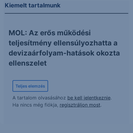
Kiemelt tartalmunk
MOL: Az erős működési
teljesítmény ellensúlyozhatta a
devizaárfolyam-hatások okozta
ellenszelet
Teljes elemzés
A tartalom olvasásához
be kell jelentkeznie
.
Ha nincs még fiókja,
regisztráljon most
.