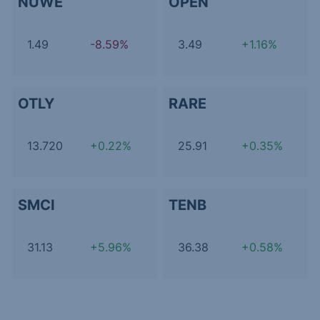
NUWE
OPEN
1.49
-8.59%
3.49
+1.16%
OTLY
RARE
13.720
+0.22%
25.91
+0.35%
SMCI
TENB
31.13
+5.96%
36.38
+0.58%