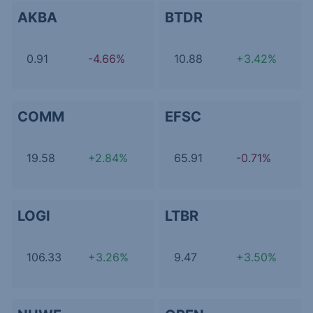
AKBA
BTDR
0.91
-4.66%
10.88
+3.42%
COMM
EFSC
19.58
+2.84%
65.91
-0.71%
LOGI
LTBR
106.33
+3.26%
9.47
+3.50%