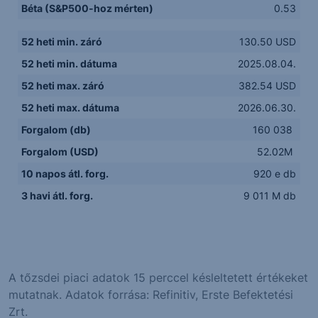
Béta (S&P500-hoz mérten)
0.53
52 heti min. záró
130.50 USD
52 heti min. dátuma
2025.08.04.
52 heti max. záró
382.54 USD
52 heti max. dátuma
2026.06.30.
Forgalom (db)
160 038
Forgalom (USD)
52.02M
10 napos átl. forg.
920 e db
3 havi átl. forg.
9 011 M db
A tőzsdei piaci adatok 15 perccel késleltetett értékeket
mutatnak. Adatok forrása: Refinitiv, Erste Befektetési
Zrt.