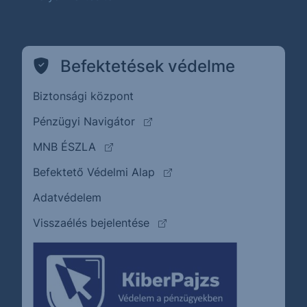
Befektetések védelme
Biztonsági központ
(külső oldalra ugrik)
Pénzügyi Navigátor
(külső oldalra ugrik)
MNB ÉSZLA
(külső oldalra ugrik)
Befektető Védelmi Alap
Adatvédelem
(külső oldalra ugrik)
Visszaélés bejelentése