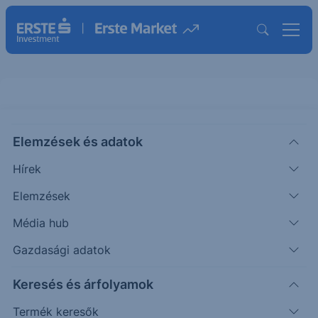
Elemzések és adatok
KRYS
(USA)
Krystal Biotech Inc.
Hírek
ISIN: US5011471027
Elemzések
326.45
USD
+3.76
+1.17%
Média hub
Időpont: 26.08.07. 22:00
Előző záró:
322.69
(26.08.07.)
Gazdasági adatok
Árfolyamértesítő rögzítése
Keresés és árfolyamok
Termék keresők
További információk kérése