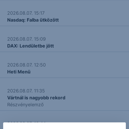
2026.08.07. 15:17
Nasdaq: Falba ütközött
2026.08.07. 15:09
DAX: Lendületbe jött
2026.08.07. 12:50
Heti Menü
2026.08.07. 11:35
Vártnál is nagyobb rekord
Részvényelemző
2026.08.07. 10:44