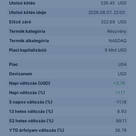
Utolsó kötés
326.45
USD
Utolsó kötés ideje
2026.08.07. 22:00
Előző záró
322.69
USD
Termék kategória
Részvény
Termék alkategória
NASDAQ
Piaci kapitalizáció
9 Mrd USD
Piac
USA
Devizanem
USD
Napi változás (USD)
+3.76
Napi változás (%)
+1.17
5 napos változás (%)
-11.16
13 hetes változás (%)
8.93
52 hetes változás (%)
99.11
YTD árfolyam változás (%)
26.78