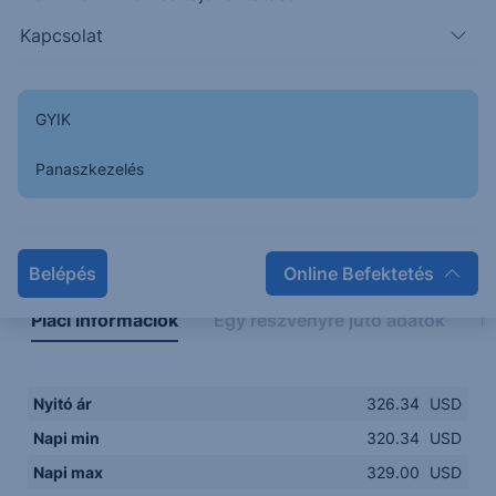
320.00
14:00
16:00
18:00
20:00
Kapcsolat
15:00
18:00
GYIK
Panaszkezelés
Napon belüli
Historikus
Legfontosabb adatok
Belépés
Online Befektetés
Piaci információk
Egy részvényre jutó adatok
E
Nyitó ár
326.34
USD
Napi min
320.34
USD
Napi max
329.00
USD