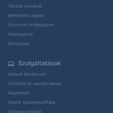
Tőzsdei termékek
Befektetési alapok
Strukturált értékpapírok
Állampapírok
Devizapiac
Szolgáltatások
Hírlevél feliratkozás
Certifikát és warrant kereső
Alapkereső
Alapok összehasonlítása
Árfolyam értesítő