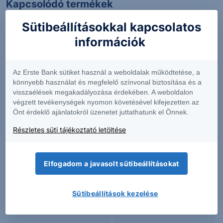
Kapcsolódó termékek
Sütibeállításokkal kapcsolatos
információk
AKBA
BTDR
Az Erste Bank sütiket használ a weboldalak működtetése, a
könnyebb használat és megfelelő színvonal biztosítása és a
0.91
-4.66%
10.88
+3.42%
visszaélések megakadályozása érdekében. A weboldalon
végzett tevékenységek nyomon követésével kifejezetten az
Önt érdeklő ajánlatokról üzenetet juttathatunk el Önnek.
COMM
EFSC
Részletes süti tájékoztató letöltése
19.58
+2.84%
65.91
-0.71%
Elfogadom a javasolt sütibeállításokat
Sütibeállítások kezelése
LOGI
LTBR