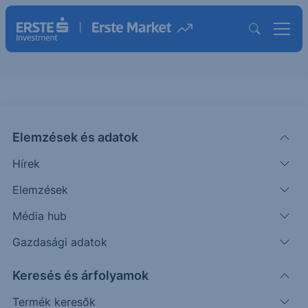
Elemzések és adatok
FLIR
(USA)
FLIR SYSTEMS
Hírek
ISIN: US3024451011
Elemzések
60.32
USD
-0.05
-0.08%
Média hub
Időpont: 21.04.29. 21:59
Előző záró:
60.32
(26.08.07.)
Gazdasági adatok
Árfolyamértesítő rögzítése
Keresés és árfolyamok
Termék keresők
További információk kérése