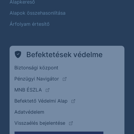
Alapkereső
Alapok összehasonlítása
Árfolyam értesítő
Befektetések védelme
Biztonsági központ
(külső oldalra ugrik)
Pénzügyi Navigátor
(külső oldalra ugrik)
MNB ÉSZLA
(külső oldalra ugrik)
Befektető Védelmi Alap
Adatvédelem
(külső oldalra ugrik)
Visszaélés bejelentése