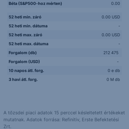
Béta (S&P500-hoz mérten)
0.00
52 heti min. záró
0.00 USD
52 heti min. dátuma
-
52 heti max. záró
0.00 USD
52 heti max. dátuma
-
Forgalom (db)
212 475
Forgalom (USD)
-
10 napos átl. forg.
0 e db
3 havi átl. forg.
0 M db
A tőzsdei piaci adatok 15 perccel késleltetett értékeket
mutatnak. Adatok forrása: Refinitiv, Erste Befektetési
Zrt.