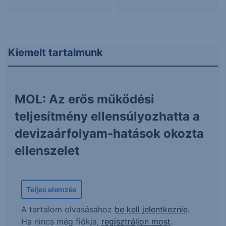
Kiemelt tartalmunk
MOL: Az erős működési
teljesítmény ellensúlyozhatta a
devizaárfolyam-hatások okozta
ellenszelet
Teljes elemzés
A tartalom olvasásához
be kell jelentkeznie
.
Ha nincs még fiókja,
regisztráljon most
.