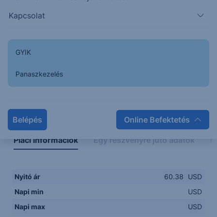
Kapcsolat
GYIK
Panaszkezelés
Napon belüli
Historikus
Legfontosabb adatok
Belépés
Online Befektetés
Piaci információk
Egy részvényre jutó adatok
E
Nyitó ár
60.38
USD
Napi min
USD
Napi max
USD