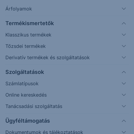
Árfolyamok
Erste Market Pro belépés
Termékismertetők
Klasszikus termékek
Tőzsdei termékek
Derivatív termékek és szolgáltatások
Szolgáltatások
Számlatípusok
Online kereskedés
Ez a grafikon jelenleg nem elérhető.
Tanácsadási szolgáltatás
Ügyféltámogatás
Dokumentumok és tájékoztatások