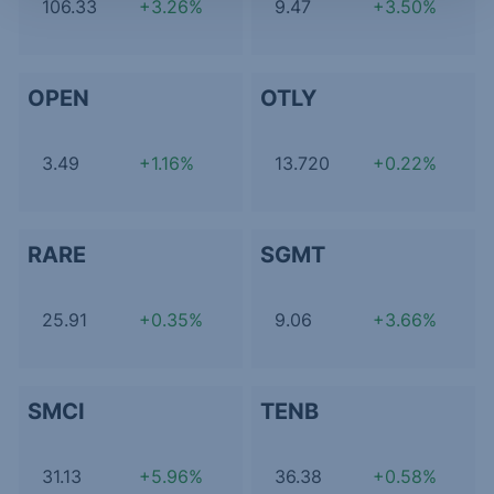
106.33
+3.26%
9.47
+3.50%
OPEN
OTLY
3.49
+1.16%
13.720
+0.22%
RARE
SGMT
25.91
+0.35%
9.06
+3.66%
SMCI
TENB
31.13
+5.96%
36.38
+0.58%