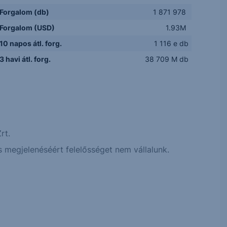
Forgalom (db)
1 871 978
Forgalom (USD)
1.93M
10 napos átl. forg.
1 116 e db
3 havi átl. forg.
38 709 M db
rt.
 megjelenéséért felelősséget nem vállalunk.