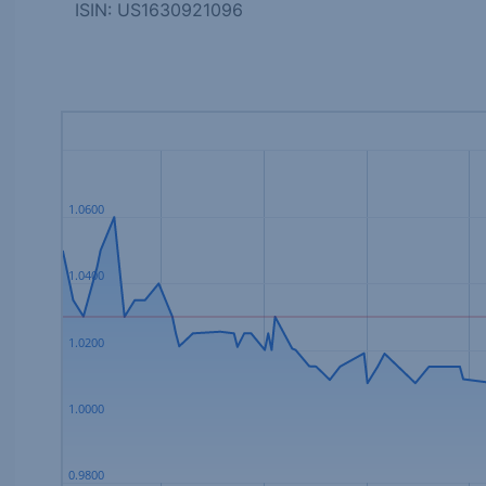
ISIN: US1630921096
1.0600
1.0400
1.0200
1.0000
0.9800