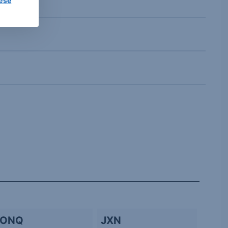
lése
IONQ
JXN