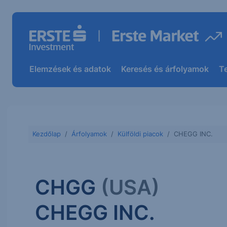
Elemzések és adatok
Keresés és árfolyamok
T
Kezdőlap
Árfolyamok
Külföldi piacok
CHEGG INC.
CHGG
(USA)
CHEGG INC.