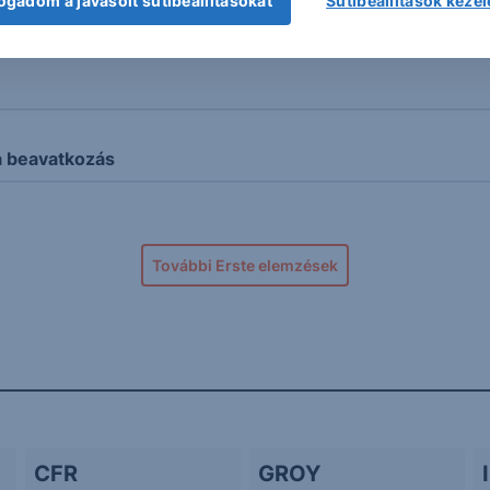
ogadom a javasolt sütibeállításokat
Sütibeállítások keze
ozás
a beavatkozás
További Erste elemzések
CFR
GROY