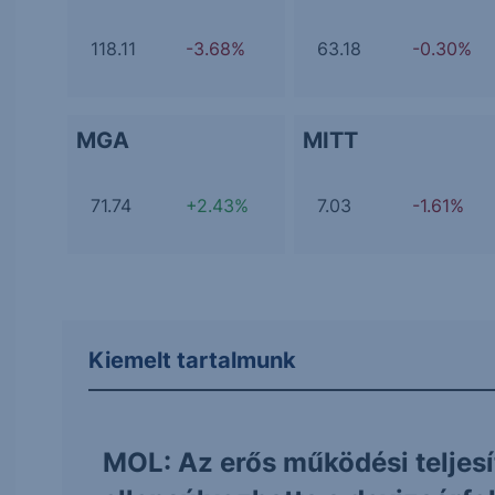
118.11
-3.68%
63.18
-0.30%
MGA
MITT
71.74
+2.43%
7.03
-1.61%
Kiemelt tartalmunk
MOL: Az erős működési teljes