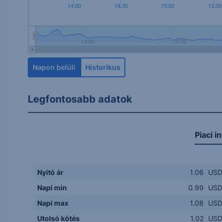
14:00
14:30
15:00
15:30
14:00
15:00
Napon belüli
Historikus
Legfontosabb adatok
Piaci i
Nyitó ár
1.06
US
Napi min
0.99
US
Napi max
1.08
US
Utolsó kötés
1.02
US