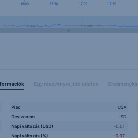
16:00
16:30
17:00
17:30
16:00
17:00
nformációk
Egy részvényre jutó adatok
Eredményki
D
Piac
USA
D
Devizanem
USD
D
Napi változás (USD)
-0.01
D
Napi változás (%)
-0.97