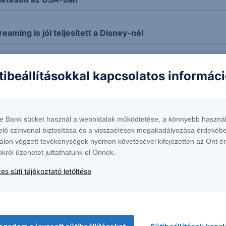
eaming is jól teljesített a Disney-nél
elzését az Eli Lilly
tibeállításokkal kapcsolatos informác
és javuló nyereségességről számolt be az Uber
te Bank sütiket használ a weboldalak működtetése, a könnyebb használ
elő színvonal biztosítása és a visszaélések megakadályozása érdekébe
 teljesítmény ellensúlyozhatta a devizaárfolyam-hatások
alon végzett tevékenységek nyomon követésével kifejezetten az Önt é
okról üzenetet juttathatunk el Önnek.
ás 365-nél
es süti tájékoztató letöltése