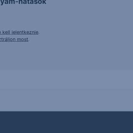
olyam-hatások
 kell jelentkeznie
.
ztráljon most
.