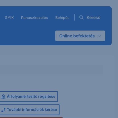
Kereső
GYIK
Panaszkezelés
Belépés
Online befektetés
Árfolyamértesítő rögzítése
További információk kérése