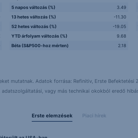
5 napos változás (%)
3.49
D
13 hetes változás (%)
-11.30
y
52 hetes változás (%)
-19.05
E
YTD árfolyam változás (%)
9.68
D
Béta (S&P500-hoz mérten)
2.18
eket mutatnak. Adatok forrása: Refinitiv, Erste Befektetési Z
adatszolgáltatási, vagy más technikai okokból eredő hibás
Erste elemzések
Piaci hírek
étesült az USA-ban