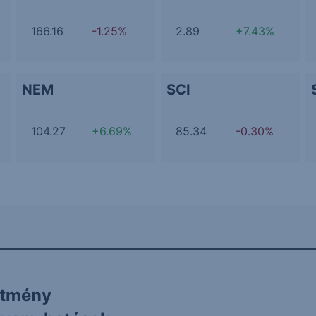
166.16
-1.25%
2.89
+7.43%
NEM
SCI
104.27
+6.69%
85.34
-0.30%
ítmény