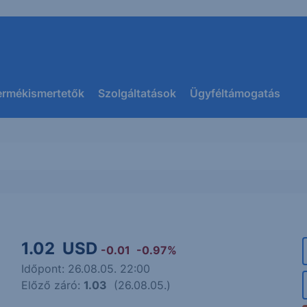
ermékismertetők
Szolgáltatások
Ügyféltámogatás
1.02
USD
-0.01
-0.97%
Időpont: 26.08.05. 22:00
Előző záró:
1.03
(26.08.05.)