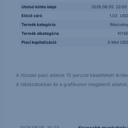
Utolsó kötés ideje
2026.08.05. 22:00
Előző záró
1.03
US
Termék kategória
Részvén
Termék alkategória
NYS
Piaci kapitalizáció
0 Mrd US
A tőzsdei piaci adatok 15 perccel késleltetett érték
A táblázatokban és a grafikonon megjelenő adatok, 
2026.08.05. 15:23
Kevesebb munkahely l