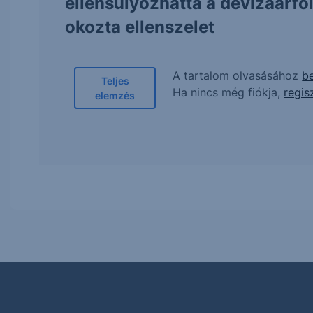
ellensúlyozhatta a devizaárf
okozta ellenszelet
A tartalom olvasásához
be
Teljes
Ha nincs még fiókja,
regis
elemzés