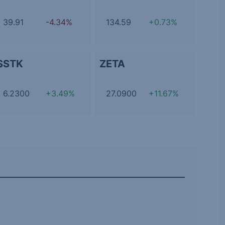
39.91
-4.34%
134.59
+0.73%
SSTK
ZETA
6.2300
+3.49%
27.0900
+11.67%