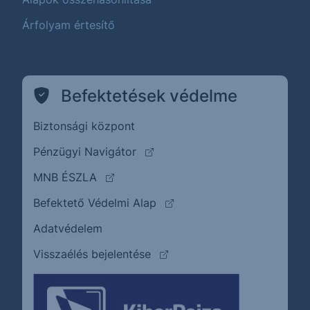
Árfolyam értesítő
Befektetések védelme
Biztonsági központ
(külső oldalra ugrik)
Pénzügyi Navigátor
(külső oldalra ugrik)
MNB ÉSZLA
(külső oldalra ugrik)
Befektető Védelmi Alap
Adatvédelem
(külső oldalra ugrik)
Visszaélés bejelentése