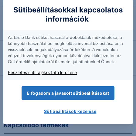
Sütibeállításokkal kapcsolatos
információk
2026.07.23. 08:13
Kivárás: EUR/USD - 2026/58 - napi
Szakmai vezető
Az Erste Bank sütiket használ a weboldalak működtetése, a
könnyebb használat és megfelelő színvonal biztosítása és a
visszaélések megakadályozása érdekében. A weboldalon
2026.07.22. 08:52
végzett tevékenységek nyomon követésével kifejezetten az
Az 50 napos mozgónál: Olaj - 2026/55 - napi
Önt érdeklő ajánlatokról üzenetet juttathatunk el Önnek.
Szakmai vezető
Részletes süti tájékoztató letöltése
Elfogadom a javasolt sütibeállításokat
További Erste elemzések
Sütibeállítások kezelése
Kapcsolódó termékek