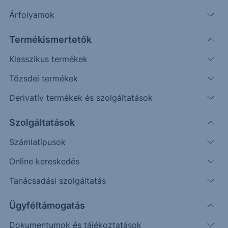
További információk kérése
Árfolyamok
Erste Market Pro belépés
Termékismertetők
Klasszikus termékek
Tőzsdei termékek
Derivatív termékek és szolgáltatások
Szolgáltatások
Számlatípusok
Online kereskedés
Tanácsadási szolgáltatás
Ez a grafikon jelenleg nem elérhető.
Ügyféltámogatás
Dokumentumok és tájékoztatások