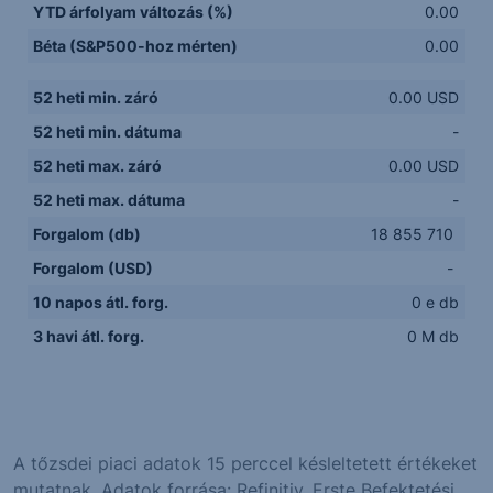
YTD árfolyam változás (%)
0.00
Béta (S&P500-hoz mérten)
0.00
52 heti min. záró
0.00 USD
52 heti min. dátuma
-
52 heti max. záró
0.00 USD
52 heti max. dátuma
-
Forgalom (db)
18 855 710
Forgalom (USD)
-
10 napos átl. forg.
0 e db
3 havi átl. forg.
0 M db
A tőzsdei piaci adatok 15 perccel késleltetett értékeket
mutatnak. Adatok forrása: Refinitiv, Erste Befektetési