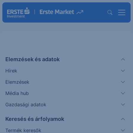
Elemzések és adatok
ACC
(USA)
American Campus Communities
Hírek
REIT Ord Shs
Elemzések
ISIN: US0248351001
Média hub
65.45
USD
+0.08
+0.12%
Időpont: 24.03.04. 16:59
Gazdasági adatok
Előző záró:
65.45
(26.08.05.)
Keresés és árfolyamok
Árfolyamértesítő rögzítése
Termék keresők