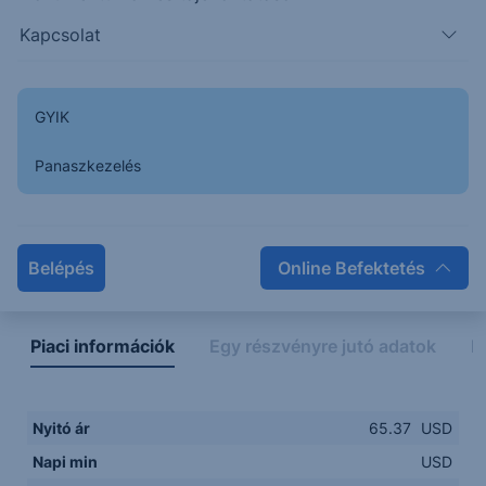
Kapcsolat
GYIK
Panaszkezelés
Napon belüli
Historikus
Legfontosabb adatok
Belépés
Online Befektetés
Piaci információk
Egy részvényre jutó adatok
E
Nyitó ár
65.37
USD
Napi min
USD