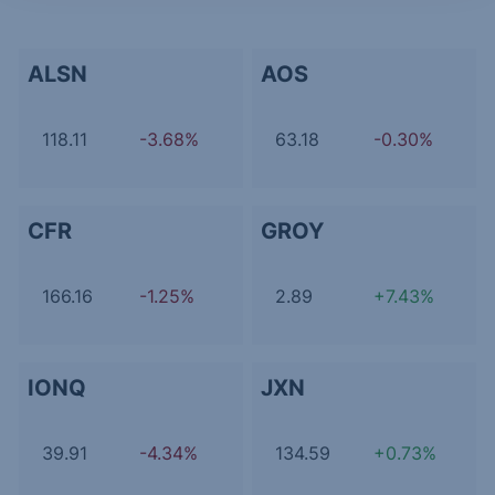
ALSN
AOS
118.11
-3.68%
63.18
-0.30%
CFR
GROY
166.16
-1.25%
2.89
+7.43%
IONQ
JXN
39.91
-4.34%
134.59
+0.73%