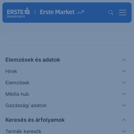
Elemzések és adatok
MMM
(XETRA)
3M COMPANY
Hírek
ISIN: US88579Y1010
Elemzések
158.10
EUR
+1.65
+1.05%
Média hub
Időpont: 26.08.07. 17:34
Előző záró:
156.45
(26.08.07.)
Gazdasági adatok
Árfolyamértesítő rögzítése
Keresés és árfolyamok
Termék keresők
További információk kérése