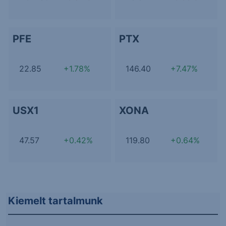
PFE
PTX
22.85
+1.78%
146.40
+7.47%
USX1
XONA
47.57
+0.42%
119.80
+0.64%
Kiemelt tartalmunk