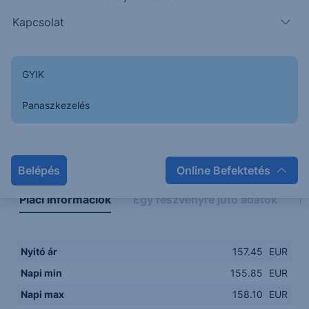
155.50
08:00
10:00
12:00
14:00
Kapcsolat
08:00
12:00
GYIK
Panaszkezelés
Napon belüli
Historikus
Legfontosabb adatok
Belépés
Online Befektetés
Piaci információk
Egy részvényre jutó adatok
E
Nyitó ár
157.45
EUR
Napi min
155.85
EUR
Napi max
158.10
EUR