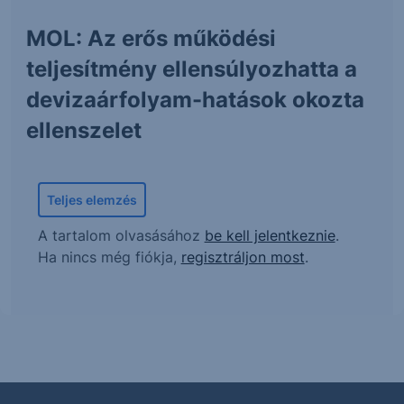
MOL: Az erős működési
teljesítmény ellensúlyozhatta a
devizaárfolyam-hatások okozta
ellenszelet
Teljes elemzés
A tartalom olvasásához
be kell jelentkeznie
.
Ha nincs még fiókja,
regisztráljon most
.