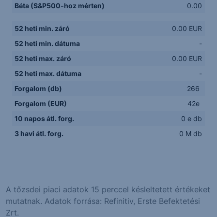
Béta (S&P500-hoz mérten)
0.00
52 heti min. záró
0.00 EUR
52 heti min. dátuma
-
52 heti max. záró
0.00 EUR
52 heti max. dátuma
-
Forgalom (db)
266
Forgalom (EUR)
42e
10 napos átl. forg.
0 e db
3 havi átl. forg.
0 M db
A tőzsdei piaci adatok 15 perccel késleltetett értékeket
mutatnak. Adatok forrása: Refinitiv, Erste Befektetési
Zrt.