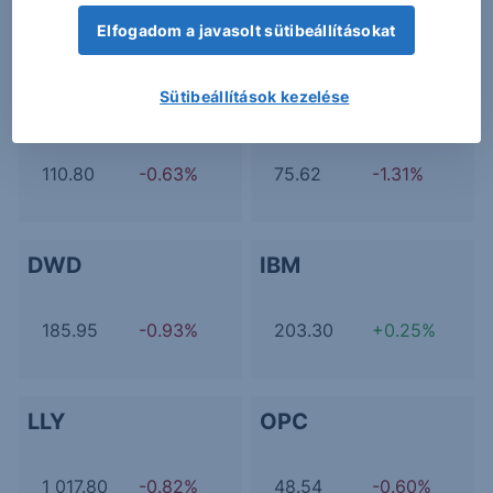
0.68
-5.05%
191.55
-0.34%
Elfogadom a javasolt sütibeállításokat
Sütibeállítások kezelése
6MK
8GM
110.80
-0.63%
75.62
-1.31%
DWD
IBM
185.95
-0.93%
203.30
+0.25%
LLY
OPC
1 017.80
-0.82%
48.54
-0.60%