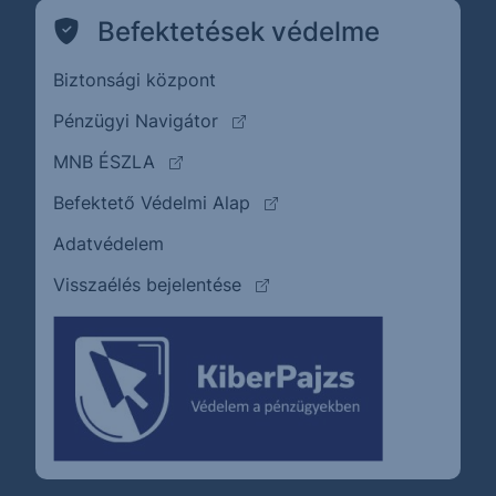
Befektetések védelme
Biztonsági központ
(külső oldalra ugrik)
Pénzügyi Navigátor
(külső oldalra ugrik)
MNB ÉSZLA
(külső oldalra ugrik)
Befektető Védelmi Alap
Adatvédelem
(külső oldalra ugrik)
Visszaélés bejelentése