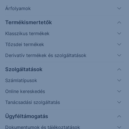
Árfolyamok
Erste Market Pro belépés
Termékismertetők
Klasszikus termékek
Tőzsdei termékek
Derivatív termékek és szolgáltatások
158.00
Szolgáltatások
157.50
Számlatípusok
157.00
Online kereskedés
156.50
Tanácsadási szolgáltatás
156.00
Ügyféltámogatás
Dokumentumok és tájékoztatások