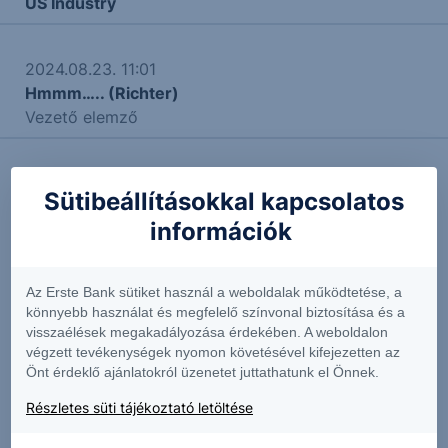
US Industry
2024.08.23. 11:01
Hmmm….. (Richter)
Vezető elemző
Sütibeállításokkal kapcsolatos
További Erste elemzések
információk
Az Erste Bank sütiket használ a weboldalak működtetése, a
Kapcsolódó termékek
könnyebb használat és megfelelő színvonal biztosítása és a
visszaélések megakadályozása érdekében. A weboldalon
végzett tevékenységek nyomon követésével kifejezetten az
Önt érdeklő ajánlatokról üzenetet juttathatunk el Önnek.
2HQ
5UR
Részletes süti tájékoztató letöltése