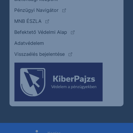
(külső oldalra ugrik)
Pénzügyi Navigátor
(külső oldalra ugrik)
MNB ÉSZLA
(külső oldalra ugrik)
Befektető Védelmi Alap
Adatvédelem
(külső oldalra ugrik)
Visszaélés bejelentése