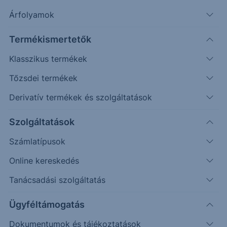
További információk kérése
Árfolyamok
Erste Market Pro belépés
Termékismertetők
Klasszikus termékek
Tőzsdei termékek
Deviza
EUR
Derivatív termékek és szolgáltatások
Eszközosztály
Részvény
Szolgáltatások
Szektor
Regionális
Számlatípusok
Régió
Észak-Amerika
Irány
Long
Online kereskedés
Tőkeáttétel
Nem
Tanácsadási szolgáltatás
Magyarországon regisztrált
Igen
Ügyféltámogatás
Kripto
-
Osztalékfizetés módja
Osztalék visszaforgató
Dokumentumok és tájékoztatások