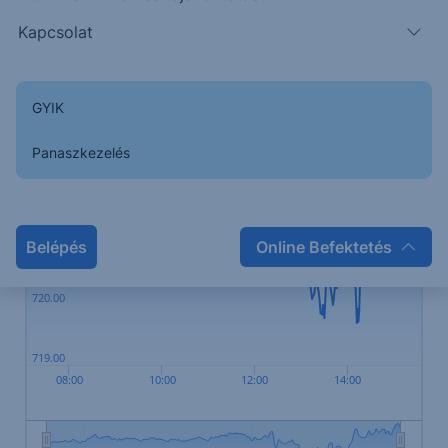
Kapcsolat
GYIK
723.00
Panaszkezelés
722.00
721.00
Belépés
Online Befektetés
720.00
719.00
08:00
10:00
12:00
14:00