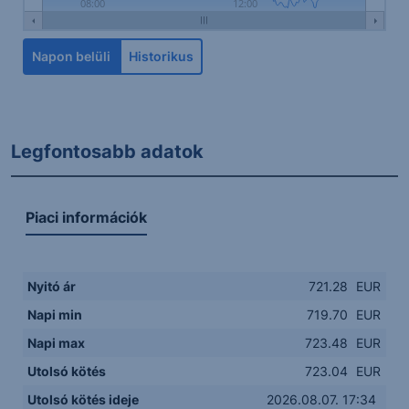
08:00
12:00
Napon belüli
Historikus
Legfontosabb adatok
Piaci információk
Nyitó ár
721.28
EUR
Napi min
719.70
EUR
Napi max
723.48
EUR
Utolsó kötés
723.04
EUR
Utolsó kötés ideje
2026.08.07. 17:34