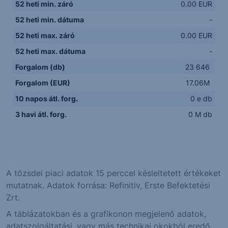
52 heti min. záró
0.00 EUR
52 heti min. dátuma
-
52 heti max. záró
0.00 EUR
52 heti max. dátuma
-
Forgalom (db)
23 646
Forgalom (EUR)
17.06M
10 napos átl. forg.
0 e db
3 havi átl. forg.
0 M db
A tőzsdei piaci adatok 15 perccel késleltetett értékeket
mutatnak. Adatok forrása: Refinitiv, Erste Befektetési
Zrt.
A táblázatokban és a grafikonon megjelenő adatok,
adatszolgáltatási, vagy más technikai okokból eredő