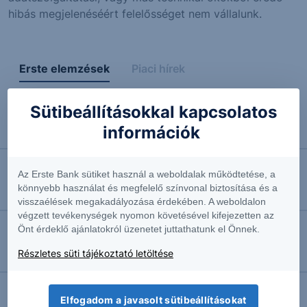
hibás megjelenéséért felelősséget nem vállalunk.
Erste elemzések
Piaci hírek
Sütibeállításokkal kapcsolatos
2026.08.07. 15:40
információk
Behúzta a kéziféket az amerikai munkaerőpiac
Az Erste Bank sütiket használ a weboldalak működtetése, a
2026.08.07. 15:32
könnyebb használat és megfelelő színvonal biztosítása és a
Jó hírt kaptak az amerikai napelemes vállalatok
visszaélések megakadályozása érdekében. A weboldalon
végzett tevékenységek nyomon követésével kifejezetten az
Önt érdeklő ajánlatokról üzenetet juttathatunk el Önnek.
2026.08.07. 15:19
Részletes süti tájékoztató letöltése
S&P 500: Kitört
Elfogadom a javasolt sütibeállításokat
2026.08.07. 15:17