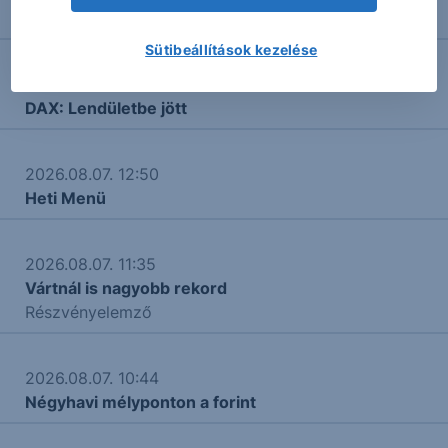
Nasdaq: Falba ütközött
Sütibeállítások kezelése
2026.08.07. 15:09
DAX: Lendületbe jött
2026.08.07. 12:50
Heti Menü
2026.08.07. 11:35
Vártnál is nagyobb rekord
Részvényelemző
2026.08.07. 10:44
Négyhavi mélyponton a forint