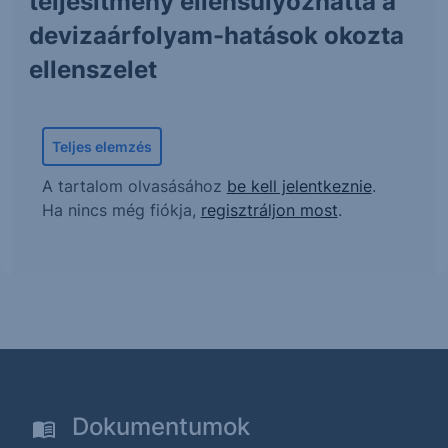
teljesítmény ellensúlyozhatta a
devizaárfolyam-hatások okozta
ellenszelet
Teljes elemzés
A tartalom olvasásához
be kell jelentkeznie
.
Ha nincs még fiókja,
regisztráljon most
.
Dokumentumok