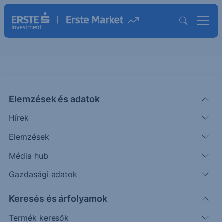
Elemzések és adatok
EUNL
(XETRA)
ISHARES CORE MSCI WORLD
Hírek
UCITS ETF
Elemzések
ISIN: IE00B4L5Y983
Média hub
128.65
EUR
+0.50
+0.39%
Időpont: 26.08.07. 17:34
Gazdasági adatok
Előző záró:
128.15
(26.08.07.)
Keresés és árfolyamok
Árfolyamértesítő rögzítése
Termék keresők