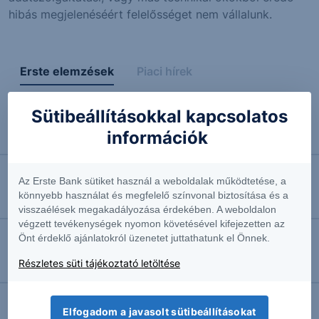
hibás megjelenéséért felelősséget nem vállalunk.
Erste elemzések
Piaci hírek
Sütibeállításokkal kapcsolatos
2026.08.07. 15:40
információk
Behúzta a kéziféket az amerikai munkaerőpiac
Az Erste Bank sütiket használ a weboldalak működtetése, a
2026.08.07. 15:32
könnyebb használat és megfelelő színvonal biztosítása és a
Jó hírt kaptak az amerikai napelemes vállalatok
visszaélések megakadályozása érdekében. A weboldalon
végzett tevékenységek nyomon követésével kifejezetten az
Önt érdeklő ajánlatokról üzenetet juttathatunk el Önnek.
2026.08.07. 15:19
Részletes süti tájékoztató letöltése
S&P 500: Kitört
Elfogadom a javasolt sütibeállításokat
2026.08.07. 15:17