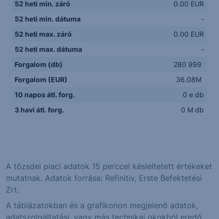
52 heti min. záró
0.00 EUR
52 heti min. dátuma
-
52 heti max. záró
0.00 EUR
52 heti max. dátuma
-
Forgalom (db)
280 999
Forgalom (EUR)
36.08M
10 napos átl. forg.
0 e db
3 havi átl. forg.
0 M db
A tőzsdei piaci adatok 15 perccel késleltetett értékeket
mutatnak. Adatok forrása: Refinitiv, Erste Befektetési
Zrt.
A táblázatokban és a grafikonon megjelenő adatok,
adatszolgáltatási, vagy más technikai okokból eredő