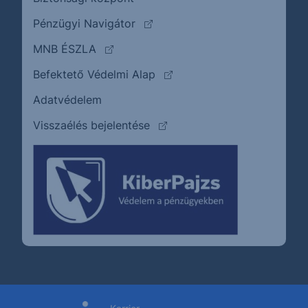
(külső oldalra ugrik)
Pénzügyi Navigátor
(külső oldalra ugrik)
MNB ÉSZLA
(külső oldalra ugrik)
Befektető Védelmi Alap
Adatvédelem
(külső oldalra ugrik)
Visszaélés bejelentése