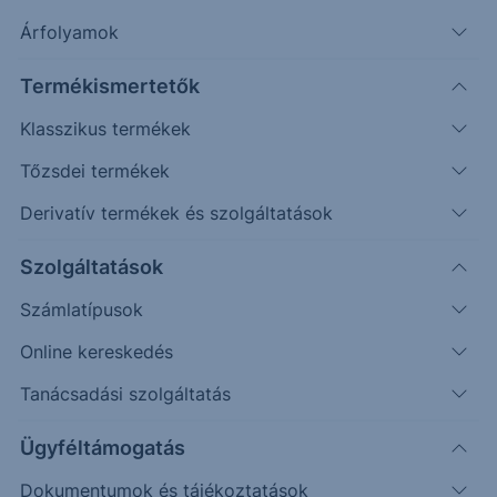
További információk kérése
Árfolyamok
Erste Market Pro belépés
Termékismertetők
Klasszikus termékek
Tőzsdei termékek
Deviza
EUR
Derivatív termékek és szolgáltatások
Eszközosztály
Részvény
Szolgáltatások
Szektor
Regionális
Számlatípusok
Régió
Globál
Irány
Long
Online kereskedés
Tőkeáttétel
Nem
Tanácsadási szolgáltatás
Magyarországon regisztrált
Igen
Ügyféltámogatás
Kripto
-
Osztalékfizetés módja
Osztalék visszaforgató
Dokumentumok és tájékoztatások