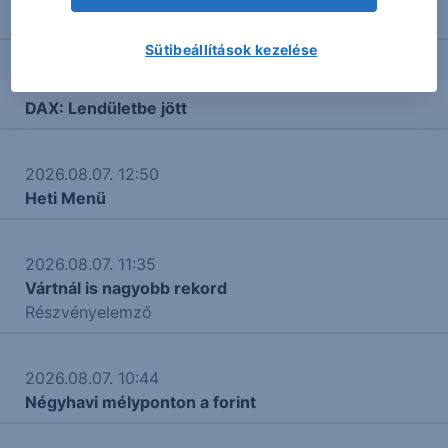
Nasdaq: Falba ütközött
Sütibeállítások kezelése
2026.08.07. 15:09
DAX: Lendületbe jött
2026.08.07. 12:50
Heti Menü
2026.08.07. 11:35
Vártnál is nagyobb rekord
Részvényelemző
2026.08.07. 10:44
Négyhavi mélyponton a forint