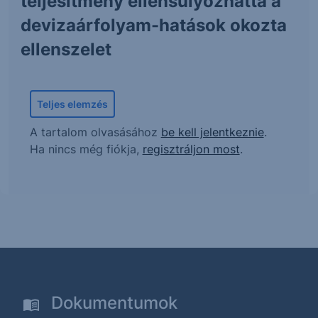
teljesítmény ellensúlyozhatta a
devizaárfolyam-hatások okozta
ellenszelet
Teljes elemzés
A tartalom olvasásához
be kell jelentkeznie
.
Ha nincs még fiókja,
regisztráljon most
.
Dokumentumok