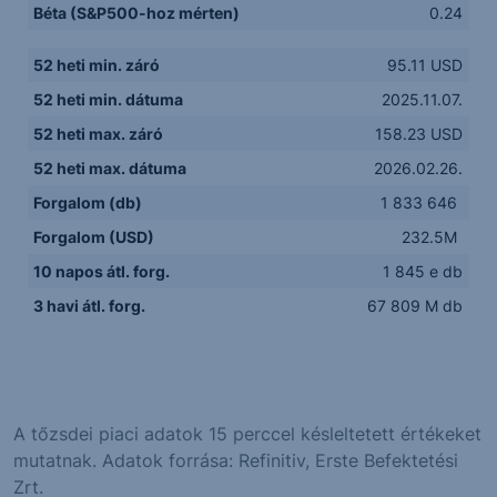
Béta (S&P500-hoz mérten)
0.24
52 heti min. záró
95.11 USD
52 heti min. dátuma
2025.11.07.
52 heti max. záró
158.23 USD
52 heti max. dátuma
2026.02.26.
Forgalom (db)
1 833 646
Forgalom (USD)
232.5M
10 napos átl. forg.
1 845 e db
3 havi átl. forg.
67 809 M db
A tőzsdei piaci adatok 15 perccel késleltetett értékeket
mutatnak. Adatok forrása: Refinitiv, Erste Befektetési
Zrt.