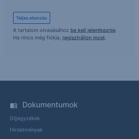
Teljes elemzés
A tartalom olvasásához
be kell jelentkeznie
.
Ha nincs még fiókja,
regisztráljon most
.
Dokumentumok
Díjjegyzékek
Hirdetmények