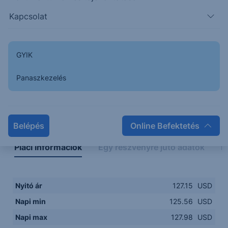
125.50
14:00
16:00
18:00
20:00
Kapcsolat
15:00
18:00
GYIK
Panaszkezelés
Napon belüli
Historikus
Legfontosabb adatok
Belépés
Online Befektetés
Piaci információk
Egy részvényre jutó adatok
E
Nyitó ár
127.15
USD
Napi min
125.56
USD
Napi max
127.98
USD