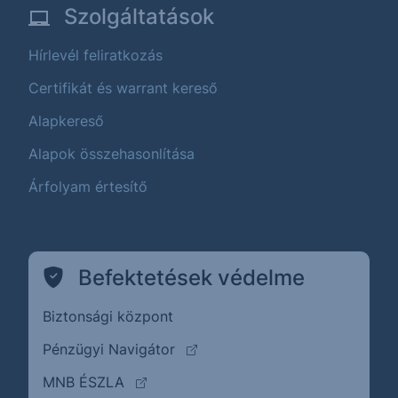
Szolgáltatások
Hírlevél feliratkozás
Certifikát és warrant kereső
Alapkereső
Alapok összehasonlítása
Árfolyam értesítő
Befektetések védelme
Biztonsági központ
(külső oldalra ugrik)
Pénzügyi Navigátor
(külső oldalra ugrik)
MNB ÉSZLA