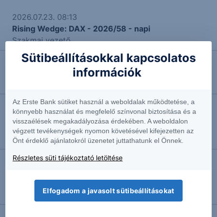
2026.07.23. 08:13
Rising Wedge: DAX - 2026/58 - napi
Szakmai vezető
Sütibeállításokkal kapcsolatos
információk
2026.07.14. 09:09
Nincs megállapodás az új szankciós csomagról
Az Erste Bank sütiket használ a weboldalak működtetése, a
könnyebb használat és megfelelő színvonal biztosítása és a
2026.07.09. 10:14
visszaélések megakadályozása érdekében. A weboldalon
Trump a porcelánboltban
végzett tevékenységek nyomon követésével kifejezetten az
Részvényelemző
Önt érdeklő ajánlatokról üzenetet juttathatunk el Önnek.
Részletes süti tájékoztató letöltése
2026.07.07. 12:13
Erős rajt előtt az amerikai gyorsjelentési szezon
Elfogadom a javasolt sütibeállításokat
Részvényelemző