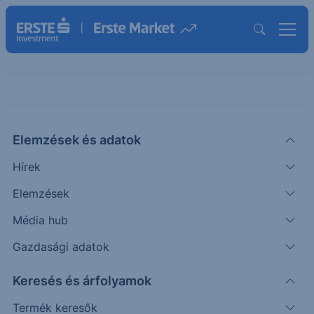
Elemzések és adatok
DG
(USA)
DOLLAR GENERAL ORD
Hírek
ISIN: US2566771059
Elemzések
126.55
USD
-0.90
-0.71%
Média hub
Időpont: 26.08.07. 22:00
Előző záró:
127.45
(26.08.07.)
Gazdasági adatok
Árfolyamértesítő rögzítése
Keresés és árfolyamok
Termék keresők
További információk kérése