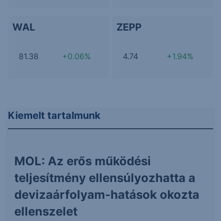
WAL
ZEPP
81.38
+0.06%
4.74
+1.94%
Kiemelt tartalmunk
MOL: Az erős működési
teljesítmény ellensúlyozhatta a
devizaárfolyam-hatások okozta
ellenszelet