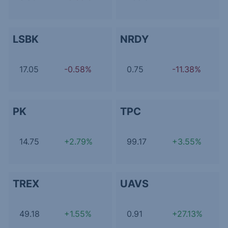
LSBK
NRDY
17.05
-0.58%
0.75
-11.38%
PK
TPC
14.75
+2.79%
99.17
+3.55%
TREX
UAVS
49.18
+1.55%
0.91
+27.13%