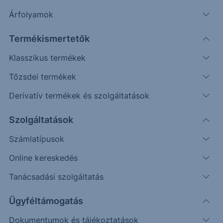
Árfolyamok
Erste Market Pro belépés
Termékismertetők
Klasszikus termékek
Tőzsdei termékek
Derivatív termékek és szolgáltatások
128.00
Szolgáltatások
127.50
Számlatípusok
127.00
Online kereskedés
126.50
Tanácsadási szolgáltatás
126.00
Ügyféltámogatás
Dokumentumok és tájékoztatások