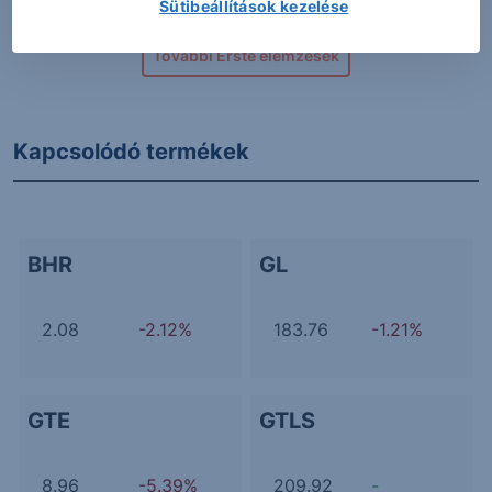
Sütibeállítások kezelése
További Erste elemzések
Kapcsolódó termékek
BHR
GL
2.08
-2.12%
183.76
-1.21%
GTE
GTLS
8.96
-5.39%
209.92
-