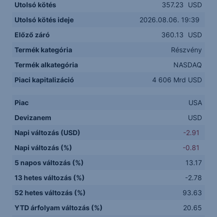
Utolsó kötés
357.23
USD
Utolsó kötés ideje
2026.08.06. 19:39
Előző záró
360.13
USD
Termék kategória
Részvény
Termék alkategória
NASDAQ
Piaci kapitalizáció
4 606 Mrd USD
Piac
USA
Devizanem
USD
Napi változás (USD)
-2.91
Napi változás (%)
-0.81
5 napos változás (%)
13.17
13 hetes változás (%)
-2.78
52 hetes változás (%)
93.63
YTD árfolyam változás (%)
20.65