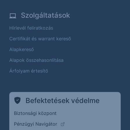
Szolgáltatások
Hírlevél feliratkozás
Certifikát és warrant kereső
Alapkereső
Alapok összehasonlítása
Árfolyam értesítő
Befektetések védelme
Biztonsági központ
(külső oldalra ugrik)
Pénzügyi Navigátor