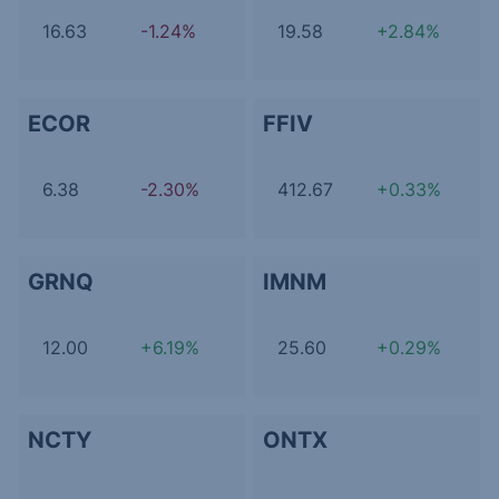
16.63
-1.24%
19.58
+2.84%
ECOR
FFIV
6.38
-2.30%
412.67
+0.33%
GRNQ
IMNM
12.00
+6.19%
25.60
+0.29%
NCTY
ONTX