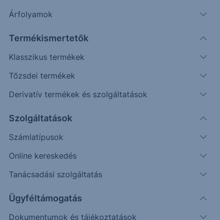
Árfolyamok
Erste Market Pro belépés
Termékismertetők
Klasszikus termékek
Tőzsdei termékek
Derivatív termékek és szolgáltatások
362.00
361.00
Szolgáltatások
Számlatípusok
360.00
Online kereskedés
359.00
Tanácsadási szolgáltatás
358.00
Ügyféltámogatás
357.00
Dokumentumok és tájékoztatások