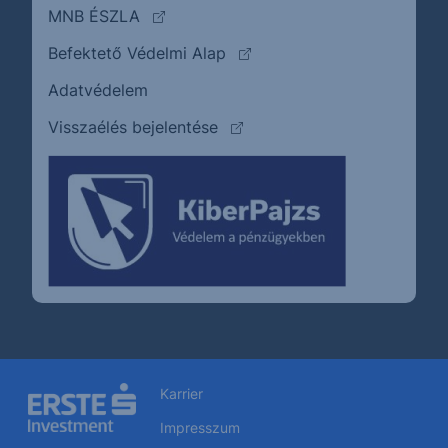
(külső oldalra ugrik)
MNB ÉSZLA
(külső oldalra ugrik)
Befektető Védelmi Alap
Adatvédelem
(külső oldalra ugrik)
Visszaélés bejelentése
Karrier
Impresszum