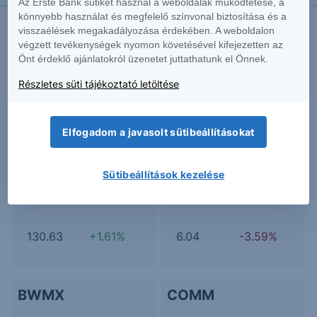
Az Erste Bank sütiket használ a weboldalak működtetése, a
könnyebb használat és megfelelő színvonal biztosítása és a
visszaélések megakadályozása érdekében. A weboldalon
végzett tevékenységek nyomon követésével kifejezetten az
Önt érdeklő ajánlatokról üzenetet juttathatunk el Önnek.
További Erste elemzések
Részletes süti tájékoztató letöltése
Kapcsolódó termékek
Elfogadom a javasolt sütibeállításokat
Sütibeállítások kezelése
AAOI
ARCT
130.63
+1.61%
6.04
-3.59%
BWMX
COMM