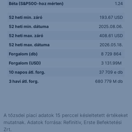
Béta (S&P500-hoz mérten)
1.24
52 heti min. záró
193.67 USD
52 heti min. dátuma
2025.08.06.
52 heti max. záró
408.61 USD
52 heti max. dátuma
2026.05.18.
Forgalom (db)
8 729 864
Forgalom (USD)
3 131.99M
10 napos átl. forg.
37 709 e db
3 havi átl. forg.
680 779 M db
A tőzsdei piaci adatok 15 perccel késleltetett értékeket
mutatnak. Adatok forrása: Refinitiv, Erste Befektetési
Zrt.