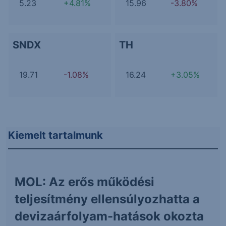
5.23
+4.81%
15.96
-3.80%
SNDX
TH
19.71
-1.08%
16.24
+3.05%
Kiemelt tartalmunk
MOL: Az erős működési
teljesítmény ellensúlyozhatta a
devizaárfolyam-hatások okozta