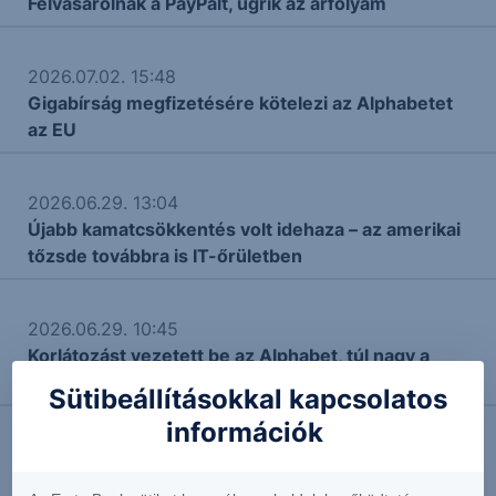
Felvásárolnák a PayPalt, ugrik az árfolyam
2026.07.02. 15:48
Gigabírság megfizetésére kötelezi az Alphabetet
az EU
2026.06.29. 13:04
Újabb kamatcsökkentés volt idehaza – az amerikai
tőzsde továbbra is IT-őrületben
2026.06.29. 10:45
Korlátozást vezetett be az Alphabet, túl nagy a
kereslet az AI iránt
Sütibeállításokkal kapcsolatos
információk
2026.06.24. 10:24
Tech-óriással erősít a Dow Jones