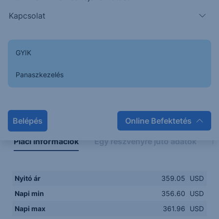
356.00
14:00
16:00
18:00
20:00
Kapcsolat
15:00
18:00
GYIK
Panaszkezelés
Napon belüli
Historikus
Legfontosabb adatok
Belépés
Online Befektetés
Piaci információk
Egy részvényre jutó adatok
E
Nyitó ár
359.05
USD
Napi min
356.60
USD
Napi max
361.96
USD