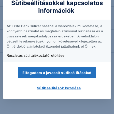
Négyhavi mélyponton a forint
Sütibeállításokkal kapcsolatos
információk
2026.08.07. 10:41
EURUSD: munkapiaci jelentésre várva
Az Erste Bank sütiket használ a weboldalak működtetése, a
könnyebb használat és megfelelő színvonal biztosítása és a
visszaélések megakadályozása érdekében. A weboldalon
2026.08.07. 10:37
végzett tevékenységek nyomon követésével kifejezetten az
Önt érdeklő ajánlatokról üzenetet juttathatunk el Önnek.
Megint emelkedésben az olaj
Részletes süti tájékoztató letöltése
További Erste elemzések
Elfogadom a javasolt sütibeállításokat
Sütibeállítások kezelése
Kapcsolódó termékek