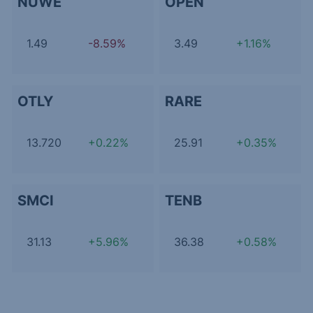
NUWE
OPEN
1.49
-8.59%
3.49
+1.16%
OTLY
RARE
13.720
+0.22%
25.91
+0.35%
SMCI
TENB
31.13
+5.96%
36.38
+0.58%