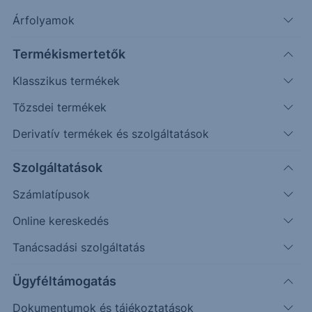
Árfolyamok
Erste Market Pro belépés
Termékismertetők
Klasszikus termékek
Tőzsdei termékek
Derivatív termékek és szolgáltatások
24.0000
Szolgáltatások
Számlatípusok
23.8000
Online kereskedés
Tanácsadási szolgáltatás
23.6000
Ügyféltámogatás
Dokumentumok és tájékoztatások