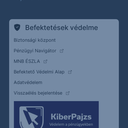
Befektetések védelme
Biztonsági központ
(külső oldalra ugrik)
Pénzügyi Navigátor
(külső oldalra ugrik)
MNB ÉSZLA
(külső oldalra ugrik)
Befektető Védelmi Alap
Adatvédelem
(külső oldalra ugrik)
Visszaélés bejelentése