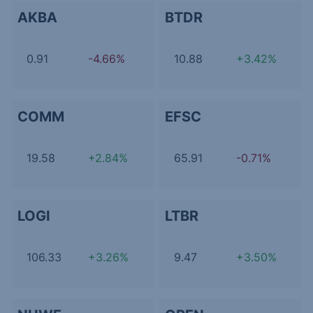
AKBA
BTDR
0.91
-4.66%
10.88
+3.42%
COMM
EFSC
19.58
+2.84%
65.91
-0.71%
LOGI
LTBR
106.33
+3.26%
9.47
+3.50%