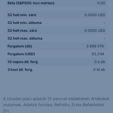
Béta (S&P500-hoz mérten)
0.00
52 heti min. záró
0.0000 USD
52 heti min. dátuma
-
52 heti max. záró
0.0000 USD
52 heti max. dátuma
-
Forgalom (db)
3 898 079
Forgalom (USD)
93.21M
10 napos átl. forg.
0 e db
3 havi átl. forg.
0 M db
A tőzsdei piaci adatok 15 perccel késleltetett értékeket
mutatnak. Adatok forrása: Refinitiv, Erste Befektetési
Zrt.