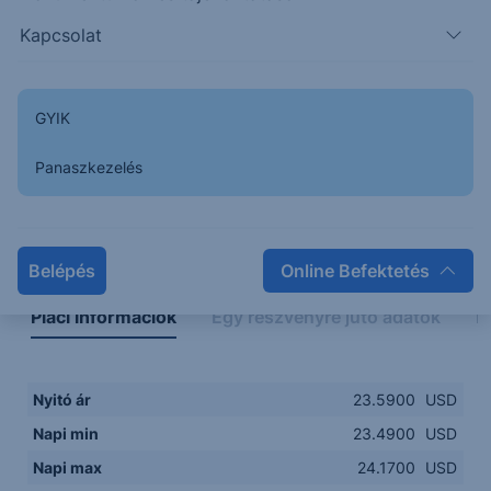
23.4000
14:00
16:00
18:00
20:00
Kapcsolat
15:00
18:00
GYIK
Panaszkezelés
Napon belüli
Historikus
Legfontosabb adatok
Belépés
Online Befektetés
Piaci információk
Egy részvényre jutó adatok
E
Nyitó ár
23.5900
USD
Napi min
23.4900
USD
Napi max
24.1700
USD