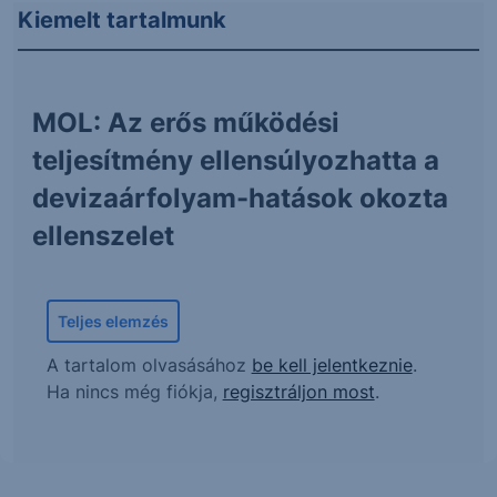
Kiemelt tartalmunk
MOL: Az erős működési
teljesítmény ellensúlyozhatta a
devizaárfolyam-hatások okozta
ellenszelet
Teljes elemzés
A tartalom olvasásához
be kell jelentkeznie
.
Ha nincs még fiókja,
regisztráljon most
.