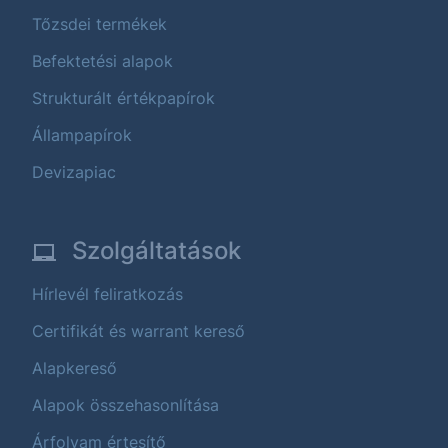
Tőzsdei termékek
Befektetési alapok
Strukturált értékpapírok
Állampapírok
Devizapiac
Szolgáltatások
Hírlevél feliratkozás
Certifikát és warrant kereső
Alapkereső
Alapok összehasonlítása
Árfolyam értesítő