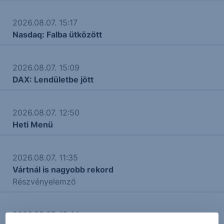
2026.08.07. 15:17
Nasdaq: Falba ütközött
2026.08.07. 15:09
DAX: Lendületbe jött
2026.08.07. 12:50
Heti Menü
2026.08.07. 11:35
Vártnál is nagyobb rekord
Részvényelemző
2026.08.07. 10:44