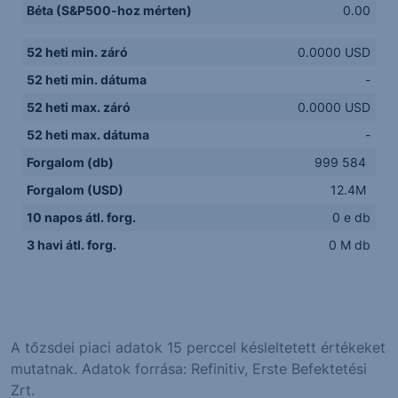
Béta (S&P500-hoz mérten)
0.00
52 heti min. záró
0.0000 USD
52 heti min. dátuma
-
52 heti max. záró
0.0000 USD
52 heti max. dátuma
-
Forgalom (db)
999 584
Forgalom (USD)
12.4M
10 napos átl. forg.
0 e db
3 havi átl. forg.
0 M db
A tőzsdei piaci adatok 15 perccel késleltetett értékeket
mutatnak. Adatok forrása: Refinitiv, Erste Befektetési
Zrt.