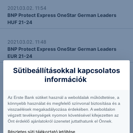
2021.03.02. 11:54
BNP Protect Express OneStar German Leaders
HUF 21-24
2021.03.02. 11:48
BNP Protect Express OneStar German Leaders
EUR 21-24
Sütibeállításokkal kapcsolatos
információk
További Erste elemzések
Az Erste Bank sütiket használ a weboldalak működtetése, a
könnyebb használat és megfelelő színvonal biztosítása és a
visszaélések megakadályozása érdekében. A weboldalon
Kapcsolódó termékek
végzett tevékenységek nyomon követésével kifejezetten az
Önt érdeklő ajánlatokról üzenetet juttathatunk el Önnek.
Részletes süti tájékoztató letöltése