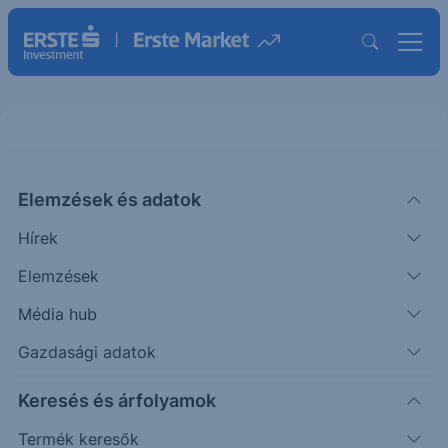
Elemzések és adatok
WSE
(USA)
Wise Ord Shs Class A
Hírek
ISIN: JE00BQKY0816
Elemzések
12.3600
USD
-0.0400
-0.32%
Média hub
Időpont: 26.08.07. 22:01
Előző záró:
12.4000
(26.08.07.)
Gazdasági adatok
Árfolyamértesítő rögzítése
Keresés és árfolyamok
Termék keresők
További információk kérése