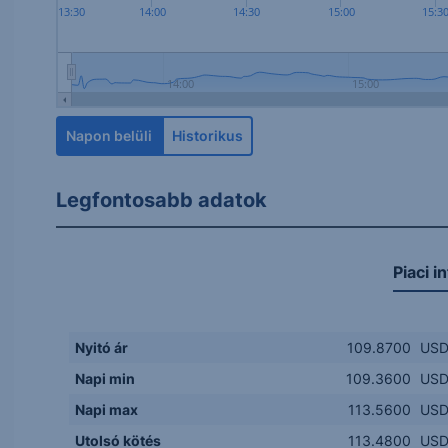
13:30
14:00
14:30
15:00
15:3
14:00
15:00
Napon belüli
Historikus
Legfontosabb adatok
Piaci i
Nyitó ár
109.8700
US
Napi min
109.3600
US
Napi max
113.5600
US
Utolsó kötés
113.4800
US