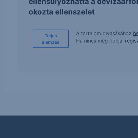
ellensúlyozhatta a devizaárf
okozta ellenszelet
A tartalom olvasásához
be
Teljes
Ha nincs még fiókja,
regis
elemzés