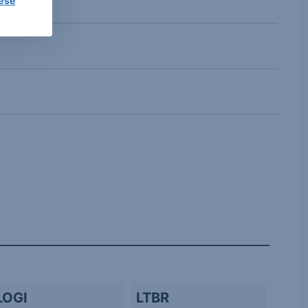
lése
LOGI
LTBR