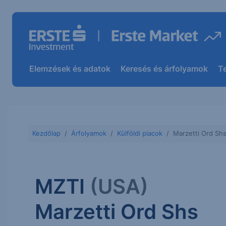
Elemzések és adatok
Keresés és árfolyamok
T
Kezdőlap
Árfolyamok
Külföldi piacok
Marzetti Ord Sh
MZTI
(USA)
Marzetti Ord Shs