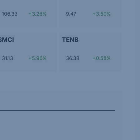
106.33
+3.26%
9.47
+3.50%
SMCI
TENB
31.13
+5.96%
36.38
+0.58%