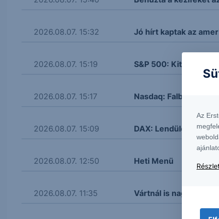
2026.08.07. 15:32
Jó hírt kaptak az amer
2026.08.07. 15:19
S&P 500: Kitört
Sü
2026.08.07. 15:17
Nasdaq: Falba ütközöt
Az Ers
megfel
2026.08.07. 15:09
DAX: Lendületbe jött
webold
ajánlat
2026.08.07. 12:50
Heti Menü
Részlet
2026.08.07. 11:35
Vártnál is nagyobb re