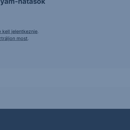
olyam-hatások
 kell jelentkeznie
.
ztráljon most
.