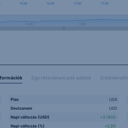
0
16:00
16:30
17:00
17:30
16:00
17:00
nformációk
Egy részvényre jutó adatok
Eredményki
D
Piac
USA
D
Devizanem
USD
D
Napi változás (USD)
+3.1900
D
Napi változás (%)
+2.89