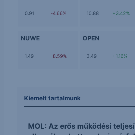
0.91
-4.66%
10.88
+3.42%
NUWE
OPEN
1.49
-8.59%
3.49
+1.16%
Kiemelt tartalmunk
MOL: Az erős működési teljes