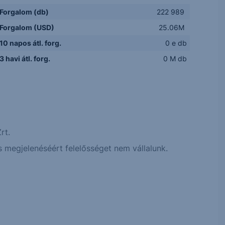
Forgalom (db)
222 989
Forgalom (USD)
25.06M
10 napos átl. forg.
0 e db
3 havi átl. forg.
0 M db
rt.
 megjelenéséért felelősséget nem vállalunk.