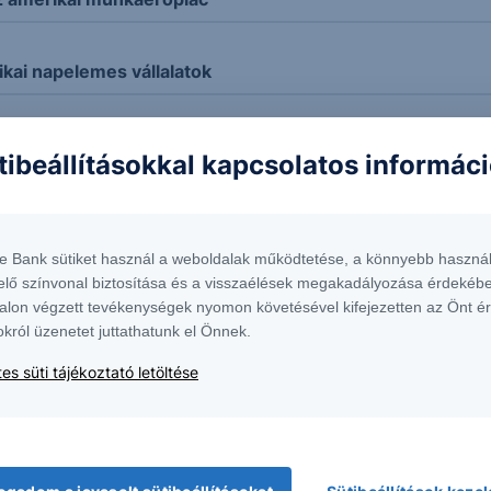
ikai napelemes vállalatok
tibeállításokkal kapcsolatos informác
t
te Bank sütiket használ a weboldalak működtetése, a könnyebb használ
elő színvonal biztosítása és a visszaélések megakadályozása érdekébe
alon végzett tevékenységek nyomon követésével kifejezetten az Önt é
okról üzenetet juttathatunk el Önnek.
es süti tájékoztató letöltése
kord