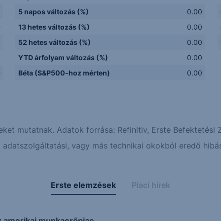
5 napos változás (%)
0.00
D
13 hetes változás (%)
0.00
y
52 hetes változás (%)
0.00
Q
YTD árfolyam változás (%)
0.00
D
Béta (S&P500-hoz mérten)
0.00
eket mutatnak. Adatok forrása: Refinitiv, Erste Befektetési Z
adatszolgáltatási, vagy más technikai okokból eredő hibás
Erste elemzések
Piaci hírek
z amerikai munkaerőpiac