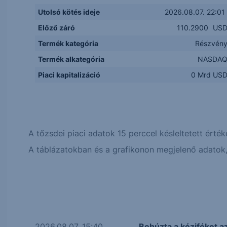
Utolsó kötés ideje
2026.08.07. 22:01
Előző záró
110.2900
US
Termék kategória
Részvén
Termék alkategória
NASDA
Piaci kapitalizáció
0 Mrd US
A tőzsdei piaci adatok 15 perccel késleltetett érték
A táblázatokban és a grafikonon megjelenő adatok, 
2026.08.07. 15:40
Behúzta a kéziféket a