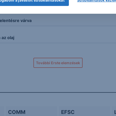
ogadom a javasolt sütibeállításokat
Sütibeállítások keze
 forint
elentésre várva
az olaj
További Erste elemzések
COMM
EFSC