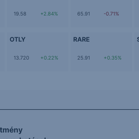
19.58
+2.84%
65.91
-0.71%
OTLY
RARE
13.720
+0.22%
25.91
+0.35%
ítmény