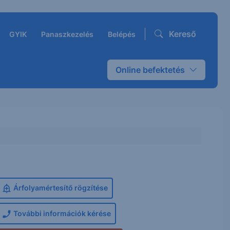
Kereső
GYIK
Panaszkezelés
Belépés
Online befektetés
Árfolyamértesítő rögzítése
További információk kérése