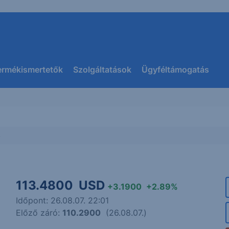
ermékismertetők
Szolgáltatások
Ügyféltámogatás
s
113.4800
USD
+3.1900
+2.89%
Időpont: 26.08.07. 22:01
Előző záró:
110.2900
(26.08.07.)