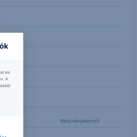
iók
at és
n. A
rdeklő
Részvényelemző