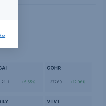
lése
CAI
COHR
21.11
+5.55%
377.60
+12.98%
RILY
VTVT