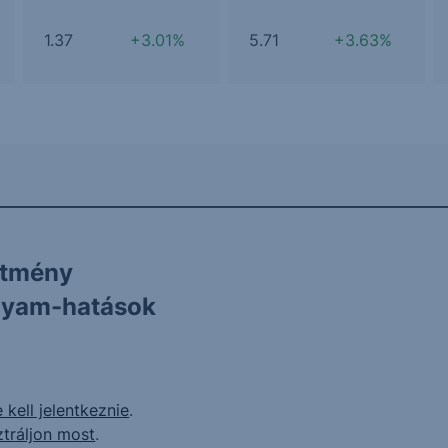
1.37
+3.01%
5.71
+3.63%
ítmény
olyam-hatások
 kell jelentkeznie
.
ztráljon most
.