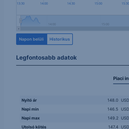
13:30
14:00
14:30
15:00
15:3
14:00
15:00
Napon belüli
Historikus
Legfontosabb adatok
Piaci i
Nyitó ár
148.0
US
Napi min
146.5
US
Napi max
149.2
US
Utolsó kötés
147.4
US