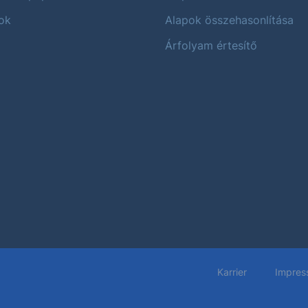
ok
Alapok összehasonlítása
Árfolyam értesítő
Karrier
Impres