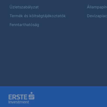
Üzletszabályzat
Állampapír
Termék és költségtájékoztatók
Devizapiac
Fenntarthatóság