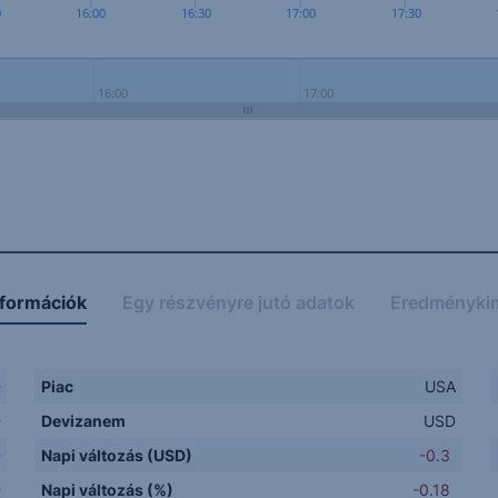
0
16:00
16:30
17:00
17:30
16:00
17:00
nformációk
Egy részvényre jutó adatok
Eredményki
D
Piac
USA
D
Devizanem
USD
D
Napi változás (USD)
-0.3
D
Napi változás (%)
-0.18