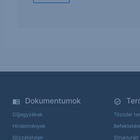
Dokumentumok
Ter
Díjjegyzékek
Tőzsdei t
Hirdetmények
Befektetés
Közzétételek
Strukturált