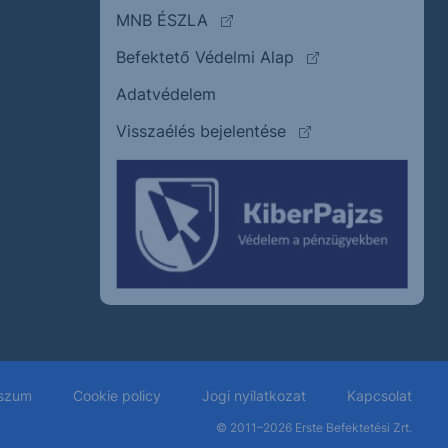
(külső oldalra ugrik)
MNB ÉSZLA
(külső oldalra ugrik
Befektető Védelmi Alap
Adatvédelem
(külső oldalra ugrik)
Visszaélés bejelentése
szum
Cookie policy
Jogi nyilatkozat
Kapcsolat
© 2011–2026
Erste Befektetési Zrt.