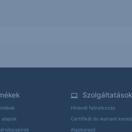
mékek
Szolgáltatáso
ermékek
Hírlevél feliratkozás
i alapok
Certifikát és warrant keres
 értékpapírok
Alapkereső