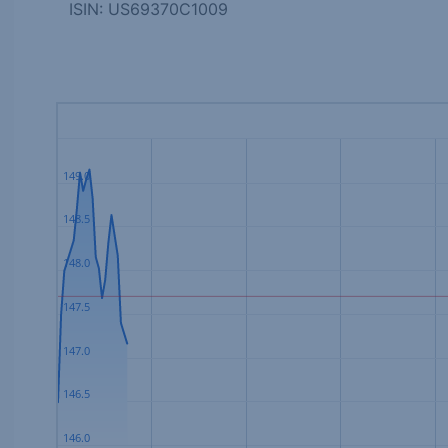
ISIN: US69370C1009
149.0
148.5
148.0
147.5
147.0
146.5
146.0