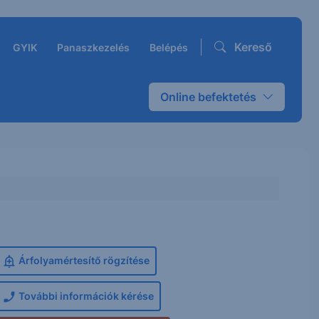
Kereső
GYIK
Panaszkezelés
Belépés
Online befektetés
Árfolyamértesítő rögzítése
További információk kérése