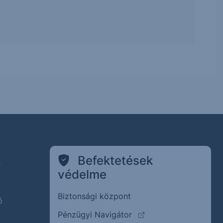
k
Befektetések
védelme
Biztonsági központ
ő
(külső oldalra ugrik)
Pénzügyi Navigátor