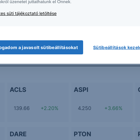
okról üzenetet juttathatunk el Önnek.
es süti tájékoztató letöltése
További Erste elemzések
ogadom a javasolt sütibeállításokat
Sütibeállítások keze
ACLS
ASPI
139.66
+2.20%
4.250
+3.66%
DARE
PTON