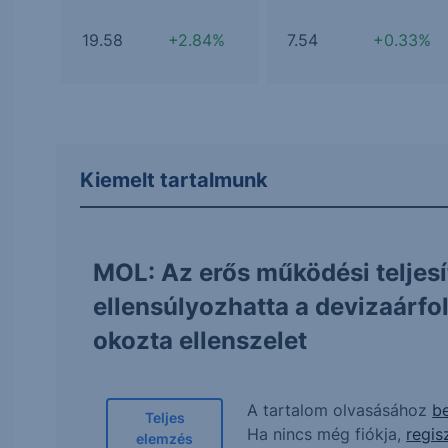
19.58
+2.84%
7.54
+0.33%
Kiemelt tartalmunk
MOL: Az erős működési teljes
ellensúlyozhatta a devizaárf
okozta ellenszelet
A tartalom olvasásához
be
Teljes
Ha nincs még fiókja,
regis
elemzés