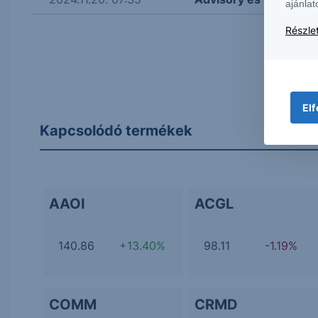
ajánlat
Részlet
Elf
Kapcsolódó termékek
AAOI
ACGL
140.86
+13.40%
98.11
-1.19%
COMM
CRMD