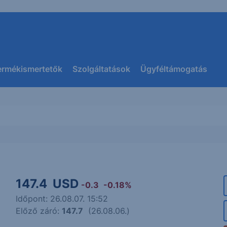
ermékismertetők
Szolgáltatások
Ügyféltámogatás
147.4
USD
-0.3
-0.18%
Időpont: 26.08.07. 15:52
Előző záró:
147.7
(26.08.06.)