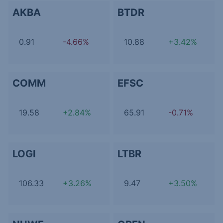
AKBA
BTDR
0.91
-4.66%
10.88
+3.42%
COMM
EFSC
19.58
+2.84%
65.91
-0.71%
LOGI
LTBR
106.33
+3.26%
9.47
+3.50%