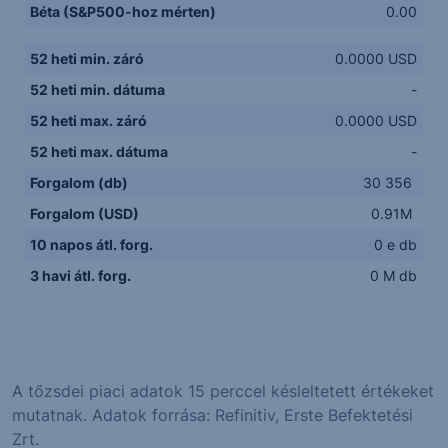
Béta (S&P500-hoz mérten)
0.00
52 heti min. záró
0.0000 USD
52 heti min. dátuma
-
52 heti max. záró
0.0000 USD
52 heti max. dátuma
-
Forgalom (db)
30 356
Forgalom (USD)
0.91M
10 napos átl. forg.
0 e db
3 havi átl. forg.
0 M db
A tőzsdei piaci adatok 15 perccel késleltetett értékeket
mutatnak. Adatok forrása: Refinitiv, Erste Befektetési
Zrt.