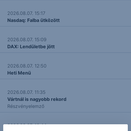
2026.08.07. 15:17
Nasdaq: Falba ütközött
2026.08.07. 15:09
DAX: Lendületbe jött
2026.08.07. 12:50
Heti Menü
2026.08.07. 11:35
Vártnál is nagyobb rekord
Részvényelemző
2026.08.07. 10:44