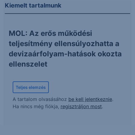
Kiemelt tartalmunk
MOL: Az erős működési
teljesítmény ellensúlyozhatta a
devizaárfolyam-hatások okozta
ellenszelet
Teljes elemzés
A tartalom olvasásához
be kell jelentkeznie
.
Ha nincs még fiókja,
regisztráljon most
.