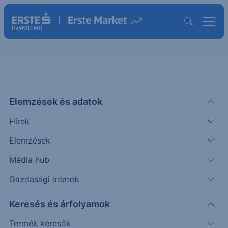
Elemzések és adatok
QNCX
(USA)
Quince Therapeutics Inc
Hírek
ISIN: US22053A3059
Elemzések
30.2000
USD
+0.6600
+2.23%
Média hub
Időpont: 26.08.07. 22:01
Előző záró:
29.5400
(26.08.07.)
Gazdasági adatok
Árfolyamértesítő rögzítése
Keresés és árfolyamok
Termék keresők
További információk kérése