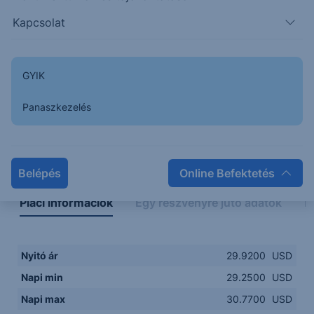
29.25
14:00
16:00
18:00
20:00
Kapcsolat
15:00
18:00
GYIK
Panaszkezelés
Napon belüli
Historikus
Legfontosabb adatok
Belépés
Online Befektetés
Piaci információk
Egy részvényre jutó adatok
E
Nyitó ár
29.9200
USD
Napi min
29.2500
USD
Napi max
30.7700
USD