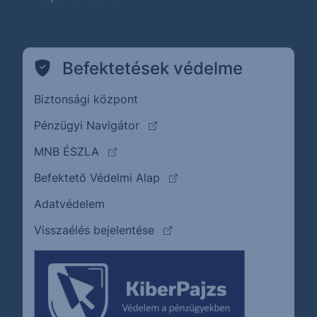
Befektetések védelme
Biztonsági központ
(külső oldalra ugrik)
Pénzügyi Navigátor
(külső oldalra ugrik)
MNB ÉSZLA
(külső oldalra ugrik)
Befektető Védelmi Alap
Adatvédelem
(külső oldalra ugrik)
Visszaélés bejelentése