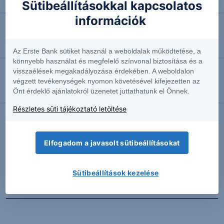
Négyhavi mélyponton a forint
Sütibeállításokkal kapcsolatos
információk
2026.08.07. 10:41
EURUSD: munkapiaci jelentésre várva
Az Erste Bank sütiket használ a weboldalak működtetése, a
könnyebb használat és megfelelő színvonal biztosítása és a
visszaélések megakadályozása érdekében. A weboldalon
2026.08.07. 10:37
végzett tevékenységek nyomon követésével kifejezetten az
Önt érdeklő ajánlatokról üzenetet juttathatunk el Önnek.
Megint emelkedésben az olaj
Részletes süti tájékoztató letöltése
További Erste elemzések
Elfogadom a javasolt sütibeállításokat
Sütibeállítások kezelése
Kapcsolódó termékek