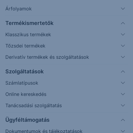
Árfolyamok
Erste Market Pro belépés
Termékismertetők
Klasszikus termékek
Tőzsdei termékek
Derivatív termékek és szolgáltatások
30.50
Szolgáltatások
30.25
Számlatípusok
30.00
Online kereskedés
29.75
Tanácsadási szolgáltatás
29.50
Ügyféltámogatás
Dokumentumok és tájékoztatások