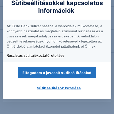
Négyhavi mélyponton a forint
Sütibeállításokkal kapcsolatos
információk
2026.08.07. 10:41
EURUSD: munkapiaci jelentésre várva
Az Erste Bank sütiket használ a weboldalak működtetése, a
könnyebb használat és megfelelő színvonal biztosítása és a
visszaélések megakadályozása érdekében. A weboldalon
2026.08.07. 10:37
végzett tevékenységek nyomon követésével kifejezetten az
Önt érdeklő ajánlatokról üzenetet juttathatunk el Önnek.
Megint emelkedésben az olaj
Részletes süti tájékoztató letöltése
További Erste elemzések
Elfogadom a javasolt sütibeállításokat
Sütibeállítások kezelése
Kapcsolódó termékek