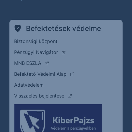
Befektetések védelme
Biztonsági központ
(külső oldalra ugrik)
Pénzügyi Navigátor
(külső oldalra ugrik)
MNB ÉSZLA
(külső oldalra ugrik)
Befektető Védelmi Alap
Adatvédelem
(külső oldalra ugrik)
Visszaélés bejelentése