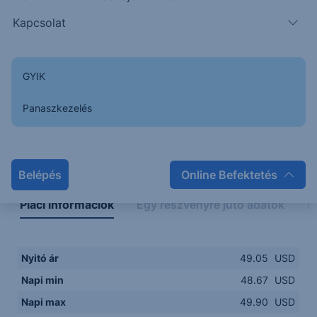
48.00
14:00
16:00
18:00
20:00
Kapcsolat
15:00
18:00
GYIK
Panaszkezelés
Napon belüli
Historikus
Legfontosabb adatok
Belépés
Online Befektetés
Piaci információk
Egy részvényre jutó adatok
E
Nyitó ár
49.05
USD
Napi min
48.67
USD
Napi max
49.90
USD