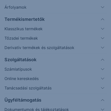
Árfolyamok
Erste Market Pro belépés
Termékismertetők
Klasszikus termékek
Tőzsdei termékek
Derivatív termékek és szolgáltatások
49.50
Szolgáltatások
Számlatípusok
49.00
Online kereskedés
Tanácsadási szolgáltatás
48.50
Ügyféltámogatás
Dokumentumok és tájékoztatások