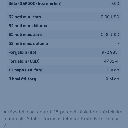
Béta (S&P500-hoz mérten)
0.00
52 heti min. záró
0.00 USD
52 heti min. dátuma
-
52 heti max. záró
0.00 USD
52 heti max. dátuma
-
Forgalom (db)
972 985
Forgalom (USD)
47.82M
10 napos átl. forg.
0 e db
3 havi átl. forg.
0 M db
A tőzsdei piaci adatok 15 perccel késleltetett értékeket
mutatnak. Adatok forrása: Refinitiv, Erste Befektetési
Zrt.