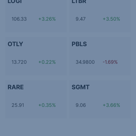
LOGI
LTBR
106.33
+3.26%
9.47
+3.50%
OTLY
PBLS
13.720
+0.22%
34.9800
-1.69%
RARE
SGMT
25.91
+0.35%
9.06
+3.66%