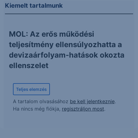
Kiemelt tartalmunk
MOL: Az erős működési
teljesítmény ellensúlyozhatta a
devizaárfolyam-hatások okozta
ellenszelet
Teljes elemzés
A tartalom olvasásához
be kell jelentkeznie
.
Ha nincs még fiókja,
regisztráljon most
.