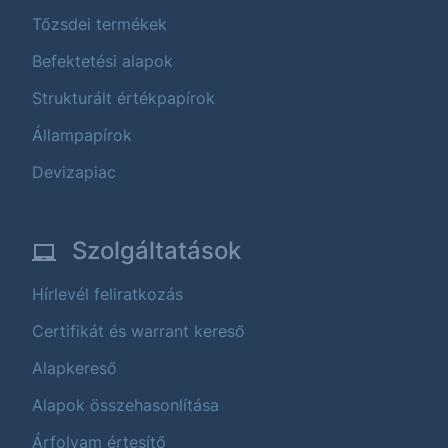
Tőzsdei termékek
Befektetési alapok
Strukturált értékpapírok
Állampapírok
Devizapiac
Szolgáltatások
Hírlevél feliratkozás
Certifikát és warrant kereső
Alapkereső
Alapok összehasonlítása
Árfolyam értesítő