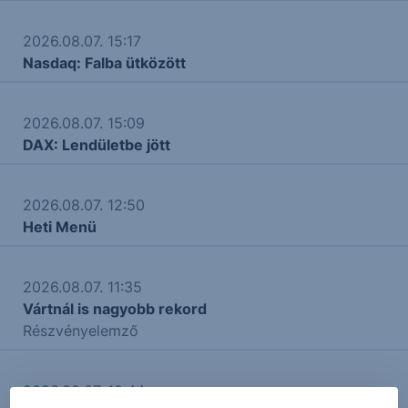
2026.08.07. 15:17
Nasdaq: Falba ütközött
2026.08.07. 15:09
DAX: Lendületbe jött
2026.08.07. 12:50
Heti Menü
2026.08.07. 11:35
Vártnál is nagyobb rekord
Részvényelemző
2026.08.07. 10:44