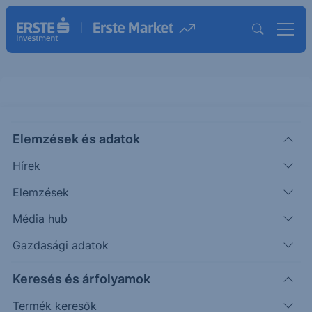
Elemzések és adatok
ALKS
(USA)
ALKERMES ORD
Hírek
ISIN: IE00B56GVS15
Elemzések
49.17
USD
+0.80
+1.65%
Média hub
Időpont: 26.08.07. 22:01
Előző záró:
48.37
(26.08.07.)
Gazdasági adatok
Árfolyamértesítő rögzítése
Keresés és árfolyamok
Termék keresők
További információk kérése