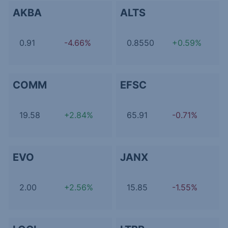
AKBA
ALTS
0.91
-4.66%
0.8550
+0.59%
COMM
EFSC
19.58
+2.84%
65.91
-0.71%
EVO
JANX
2.00
+2.56%
15.85
-1.55%