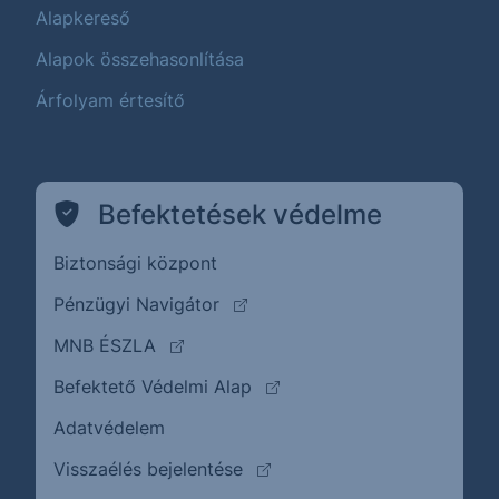
Alapkereső
Alapok összehasonlítása
Árfolyam értesítő
Befektetések védelme
Biztonsági központ
(külső oldalra ugrik)
Pénzügyi Navigátor
(külső oldalra ugrik)
MNB ÉSZLA
(külső oldalra ugrik)
Befektető Védelmi Alap
Adatvédelem
(külső oldalra ugrik)
Visszaélés bejelentése