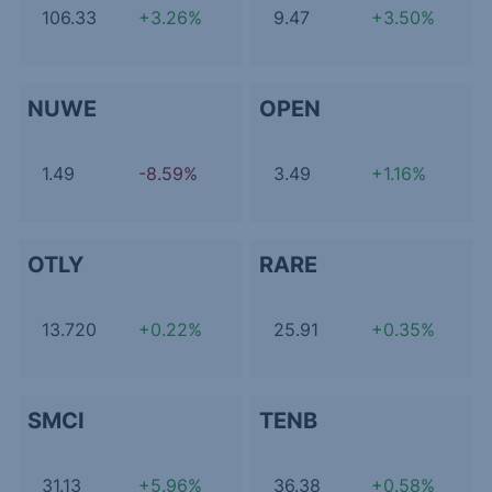
106.33
+3.26%
9.47
+3.50%
NUWE
OPEN
1.49
-8.59%
3.49
+1.16%
OTLY
RARE
13.720
+0.22%
25.91
+0.35%
SMCI
TENB
31.13
+5.96%
36.38
+0.58%