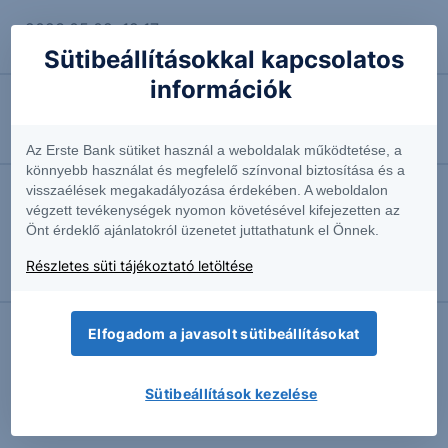
2023.05.02. 12:17
Hazai osztalék körkép
Sütibeállításokkal kapcsolatos
információk
2022.10.04. 15:08
Altria: Az osztaléknak nincs szaga
Az Erste Bank sütiket használ a weboldalak működtetése, a
könnyebb használat és megfelelő színvonal biztosítása és a
visszaélések megakadályozása érdekében. A weboldalon
2021.12.10. 10:56
végzett tevékenységek nyomon követésével kifejezetten az
Önt érdeklő ajánlatokról üzenetet juttathatunk el Önnek.
A HFT vajon mi? - Kereskedés és arbitrázs
fénysebességgel
Részletes süti tájékoztató letöltése
Product Owner
Elfogadom a javasolt sütibeállításokat
További Erste elemzések
Sütibeállítások kezelése