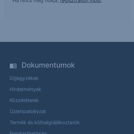
Ha nincs még fiókja,
regisztráljon most
.
Dokumentumok
Díjjegyzékek
Hirdetmények
Közzétételek
Üzletszabályzat
Termék és költségtájékoztatók
Fenntarthatóság