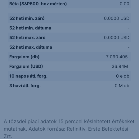
Béta (S&P500-hoz mérten)
0.00
52 heti min. záró
0.0000 USD
52 heti min. dátuma
-
52 heti max. záró
0.0000 USD
52 heti max. dátuma
-
Forgalom (db)
7 090 405
Forgalom (USD)
36.94M
10 napos átl. forg.
0 e db
3 havi átl. forg.
0 M db
A tőzsdei piaci adatok 15 perccel késleltetett értékeket
mutatnak. Adatok forrása: Refinitiv, Erste Befektetési
Zrt.