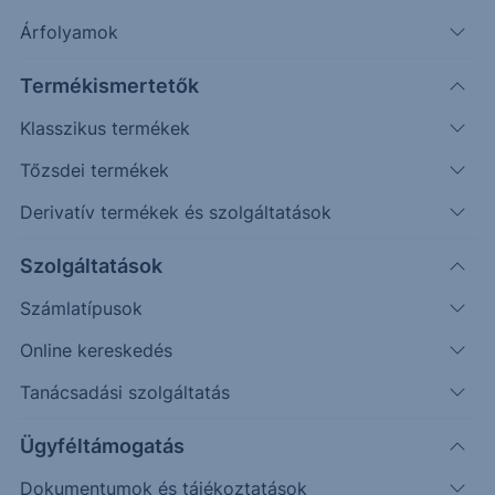
Árfolyamok
Erste Market Pro belépés
Termékismertetők
Klasszikus termékek
Tőzsdei termékek
Derivatív termékek és szolgáltatások
5.2300
Szolgáltatások
Számlatípusok
5.2200
Online kereskedés
Tanácsadási szolgáltatás
5.2100
Ügyféltámogatás
Dokumentumok és tájékoztatások