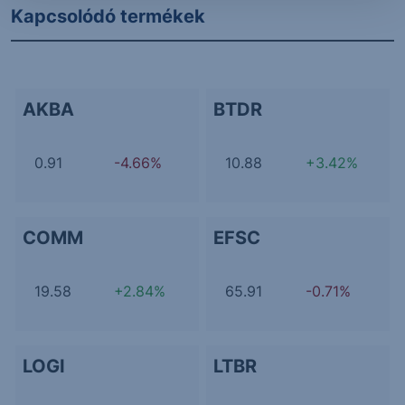
Kapcsolódó termékek
AKBA
BTDR
0.91
-4.66%
10.88
+3.42%
COMM
EFSC
19.58
+2.84%
65.91
-0.71%
LOGI
LTBR