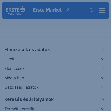
Elemzések és adatok
TALK
(USA)
TalkSpace
Hírek
ISIN: US87427V1035
Elemzések
5.2200
USD
+0.0100
+0.19%
Média hub
Időpont: 26.08.07. 22:01
Előző záró:
5.2100
(26.08.07.)
Gazdasági adatok
Árfolyamértesítő rögzítése
Keresés és árfolyamok
Termék keresők
További információk kérése