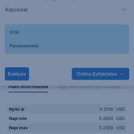
5.2000
14:00
16:00
18:00
20:00
Kapcsolat
15:00
18:00
GYIK
Panaszkezelés
Napon belüli
Historikus
Legfontosabb adatok
Belépés
Online Befektetés
Piaci információk
Egy részvényre jutó adatok
E
Nyitó ár
5.2100
USD
Napi min
5.2000
USD
Napi max
5.2300
USD