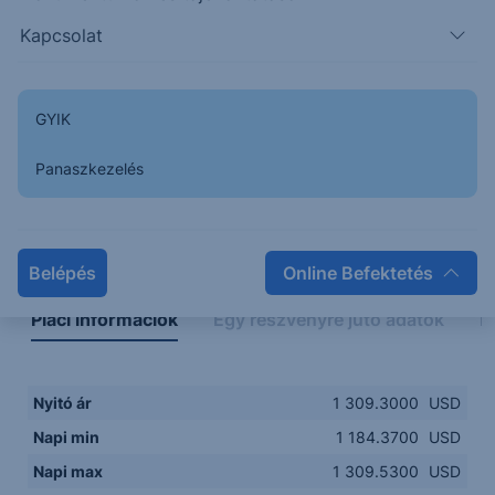
1175.0000
14:00
16:00
18:00
20:00
Kapcsolat
15:00
18:00
GYIK
Panaszkezelés
Napon belüli
Historikus
Legfontosabb adatok
Belépés
Online Befektetés
Piaci információk
Egy részvényre jutó adatok
E
Nyitó ár
1 309.3000
USD
Napi min
1 184.3700
USD
Napi max
1 309.5300
USD