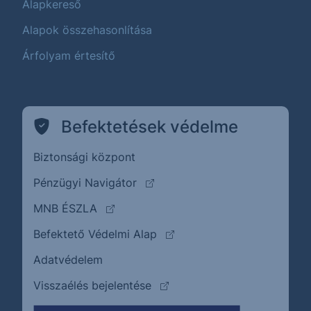
Alapkereső
Alapok összehasonlítása
Árfolyam értesítő
Befektetések védelme
Biztonsági központ
(külső oldalra ugrik)
Pénzügyi Navigátor
(külső oldalra ugrik)
MNB ÉSZLA
(külső oldalra ugrik)
Befektető Védelmi Alap
Adatvédelem
(külső oldalra ugrik)
Visszaélés bejelentése