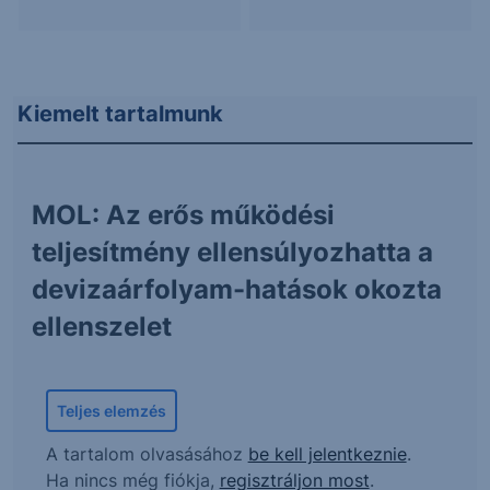
Kiemelt tartalmunk
MOL: Az erős működési
teljesítmény ellensúlyozhatta a
devizaárfolyam-hatások okozta
ellenszelet
Teljes elemzés
A tartalom olvasásához
be kell jelentkeznie
.
Ha nincs még fiókja,
regisztráljon most
.