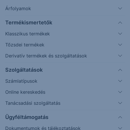
Árfolyamok
Erste Market Pro belépés
Termékismertetők
Klasszikus termékek
Tőzsdei termékek
Derivatív termékek és szolgáltatások
1300.0000
Szolgáltatások
1275.0000
Számlatípusok
1250.0000
Online kereskedés
1225.0000
Tanácsadási szolgáltatás
1200.0000
Ügyféltámogatás
Dokumentumok és tájékoztatások