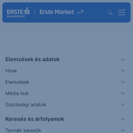
Elemzések és adatok
SNDK
(USA)
SanDisk Corp
Hírek
ISIN: US80004C2008
Elemzések
1 219.4999
USD
-39.0801
-3.11%
Média hub
Időpont: 26.08.07. 17:08
Előző záró:
1 258.5800
(26.08.06.)
Gazdasági adatok
Árfolyamértesítő rögzítése
Keresés és árfolyamok
Termék keresők
További információk kérése