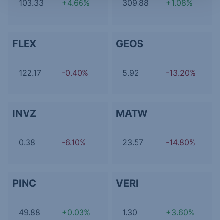
103.33
+4.66%
309.88
+1.08%
FLEX
GEOS
122.17
-0.40%
5.92
-13.20%
INVZ
MATW
0.38
-6.10%
23.57
-14.80%
PINC
VERI
49.88
+0.03%
1.30
+3.60%