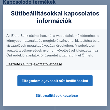
Kapcsolódó termékek
Sütibeállításokkal kapcsolatos
információk
ACAD
ALKS
Az Erste Bank sütiket használ a weboldalak működtetése, a
könnyebb használat és megfelelő színvonal biztosítása és a
28.87
+1.48%
48.89
+1.08%
visszaélések megakadályozása érdekében. A weboldalon
végzett tevékenységek nyomon követésével kifejezetten az
Önt érdeklő ajánlatokról üzenetet juttathatunk el Önnek.
ANAB
COMM
Részletes süti tájékoztató letöltése
57.02
+4.11%
19.58
+2.84%
Elfogadom a javasolt sütibeállításokat
Sütibeállítások kezelése
DIOD
EXPE