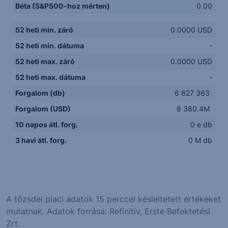
Béta (S&P500-hoz mérten)
0.00
52 heti min. záró
0.0000 USD
52 heti min. dátuma
-
52 heti max. záró
0.0000 USD
52 heti max. dátuma
-
Forgalom (db)
6 827 363
Forgalom (USD)
8 380.4M
10 napos átl. forg.
0 e db
3 havi átl. forg.
0 M db
A tőzsdei piaci adatok 15 perccel késleltetett értékeket
mutatnak. Adatok forrása: Refinitiv, Erste Befektetési
Zrt.