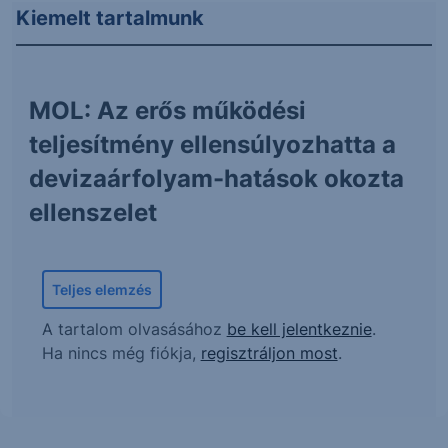
Kiemelt tartalmunk
MOL: Az erős működési
teljesítmény ellensúlyozhatta a
devizaárfolyam-hatások okozta
ellenszelet
Teljes elemzés
A tartalom olvasásához
be kell jelentkeznie
.
Ha nincs még fiókja,
regisztráljon most
.