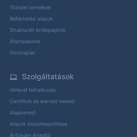
Tőzsdei termékek
Befektetési alapok
Strukturált értékpapírok
Állampapírok
Devizapiac
Szolgáltatások
Hírlevél feliratkozás
Certifikát és warrant kereső
Alapkereső
Alapok összehasonlítása
Árfolyam értesítő