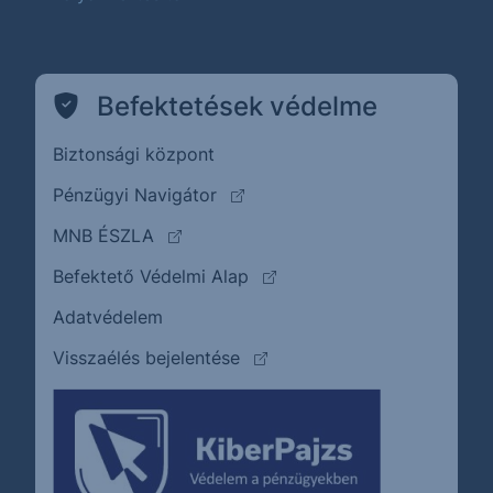
Befektetések védelme
Biztonsági központ
(külső oldalra ugrik)
Pénzügyi Navigátor
(külső oldalra ugrik)
MNB ÉSZLA
(külső oldalra ugrik)
Befektető Védelmi Alap
Adatvédelem
(külső oldalra ugrik)
Visszaélés bejelentése