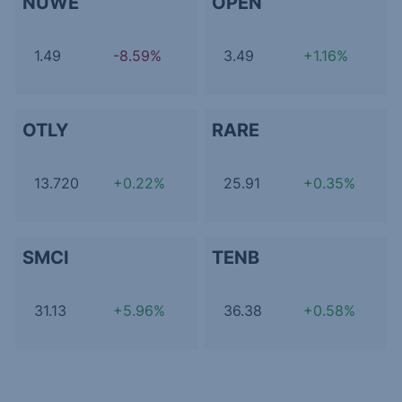
NUWE
OPEN
1.49
-8.59%
3.49
+1.16%
OTLY
RARE
13.720
+0.22%
25.91
+0.35%
SMCI
TENB
31.13
+5.96%
36.38
+0.58%