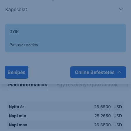
25.00
14:00
16:00
18:00
20:00
Kapcsolat
15:00
18:00
GYIK
Panaszkezelés
Napon belüli
Historikus
Legfontosabb adatok
Belépés
Online Befektetés
Piaci információk
Egy részvényre jutó adatok
E
Nyitó ár
26.6500
USD
Napi min
25.2650
USD
Napi max
26.8800
USD