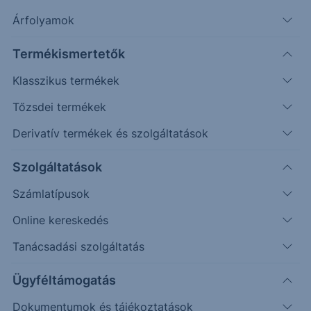
Árfolyamok
Erste Market Pro belépés
Termékismertetők
Klasszikus termékek
Tőzsdei termékek
Derivatív termékek és szolgáltatások
26.50
Szolgáltatások
Számlatípusok
26.00
Online kereskedés
Tanácsadási szolgáltatás
25.50
Ügyféltámogatás
Dokumentumok és tájékoztatások