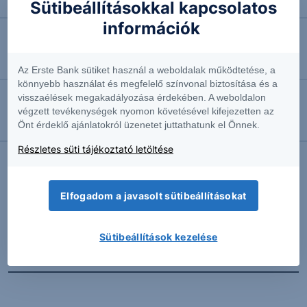
Négyhavi mélyponton a forint
Sütibeállításokkal kapcsolatos
információk
2026.08.07. 10:41
EURUSD: munkapiaci jelentésre várva
Az Erste Bank sütiket használ a weboldalak működtetése, a
könnyebb használat és megfelelő színvonal biztosítása és a
visszaélések megakadályozása érdekében. A weboldalon
2026.08.07. 10:37
végzett tevékenységek nyomon követésével kifejezetten az
Önt érdeklő ajánlatokról üzenetet juttathatunk el Önnek.
Megint emelkedésben az olaj
Részletes süti tájékoztató letöltése
További Erste elemzések
Elfogadom a javasolt sütibeállításokat
Sütibeállítások kezelése
Kapcsolódó termékek