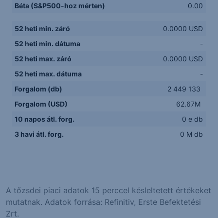
Béta (S&P500-hoz mérten)
0.00
52 heti min. záró
0.0000 USD
52 heti min. dátuma
-
52 heti max. záró
0.0000 USD
52 heti max. dátuma
-
Forgalom (db)
2 449 133
Forgalom (USD)
62.67M
10 napos átl. forg.
0 e db
3 havi átl. forg.
0 M db
A tőzsdei piaci adatok 15 perccel késleltetett értékeket
mutatnak. Adatok forrása: Refinitiv, Erste Befektetési
Zrt.