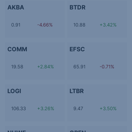
AKBA
BTDR
0.91
-4.66%
10.88
+3.42%
COMM
EFSC
19.58
+2.84%
65.91
-0.71%
LOGI
LTBR
106.33
+3.26%
9.47
+3.50%