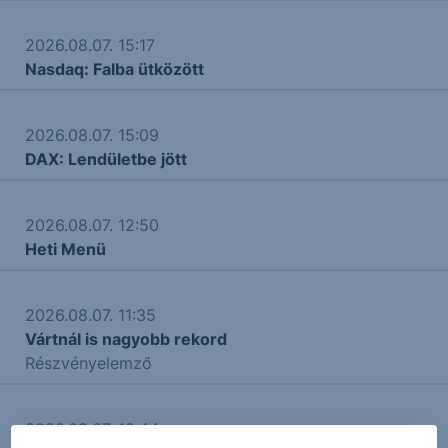
2026.08.07. 15:17
Nasdaq: Falba ütközött
2026.08.07. 15:09
DAX: Lendületbe jött
2026.08.07. 12:50
Heti Menü
2026.08.07. 11:35
Vártnál is nagyobb rekord
Részvényelemző
2026.08.07. 10:44