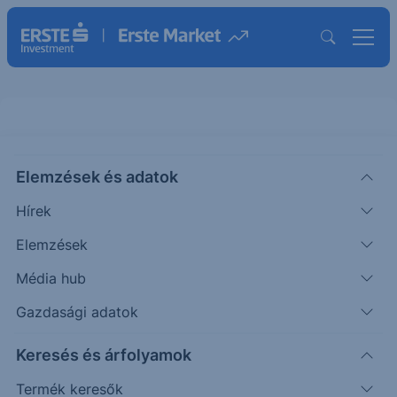
Elemzések és adatok
ARQT
(USA)
Arcutis Biotherapeutics Inc
Hírek
ISIN: US03969K1088
Elemzések
25.2900
USD
-1.1400
-4.31%
Média hub
Időpont: 26.08.07. 22:01
Előző záró:
26.4300
(26.08.07.)
Gazdasági adatok
Árfolyamértesítő rögzítése
Keresés és árfolyamok
Termék keresők
További információk kérése