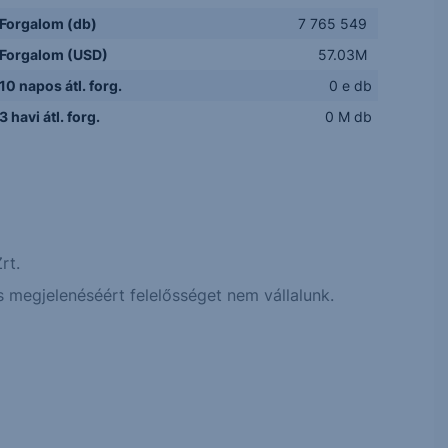
Forgalom (db)
7 765 549
Forgalom (USD)
57.03M
10 napos átl. forg.
0 e db
3 havi átl. forg.
0 M db
rt.
 megjelenéséért felelősséget nem vállalunk.