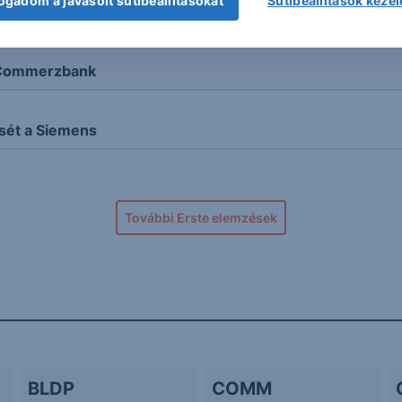
ogadom a javasolt sütibeállításokat
Sütibeállítások keze
er perét
a Commerzbank
sét a Siemens
További Erste elemzések
BLDP
COMM