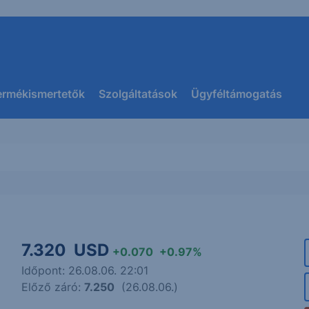
ermékismertetők
Szolgáltatások
Ügyféltámogatás
7.320
USD
+0.070
+0.97%
Időpont: 26.08.06. 22:01
Előző záró:
7.250
(26.08.06.)