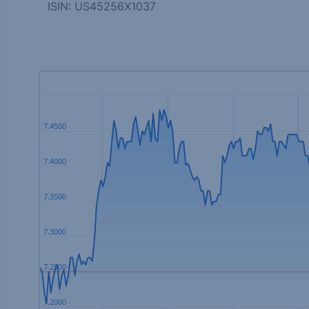
ISIN: US45256X1037
7.4500
7.4000
7.3500
7.3000
7.2500
7.2000