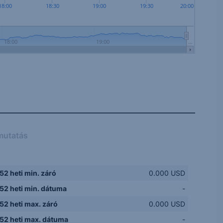
18:00
18:30
19:00
19:30
20:00
18:00
19:00
…
mutatás
52 heti min. záró
0.000 USD
52 heti min. dátuma
-
52 heti max. záró
0.000 USD
52 heti max. dátuma
-