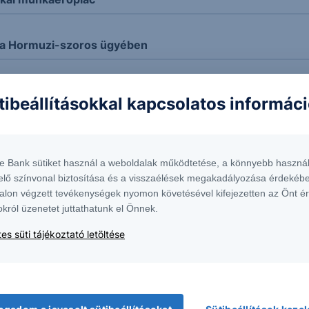
 a Hormuzi-szoros ügyében
dott az OTP!
tibeállításokkal kapcsolatos informác
 kurzus
te Bank sütiket használ a weboldalak működtetése, a könnyebb használ
elő színvonal biztosítása és a visszaélések megakadályozása érdekébe
nt
alon végzett tevékenységek nyomon követésével kifejezetten az Önt é
okról üzenetet juttathatunk el Önnek.
aj ára
es süti tájékoztató letöltése
l