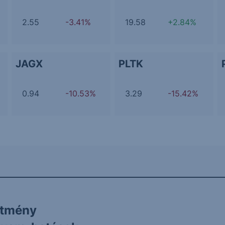
2.55
-3.41%
19.58
+2.84%
JAGX
PLTK
0.94
-10.53%
3.29
-15.42%
ítmény