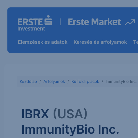
Elemzések és adatok
Keresés és árfolyamok
T
Kezdőlap
Árfolyamok
Külföldi piacok
ImmunityBio Inc.
IBRX
(USA)
ImmunityBio Inc.