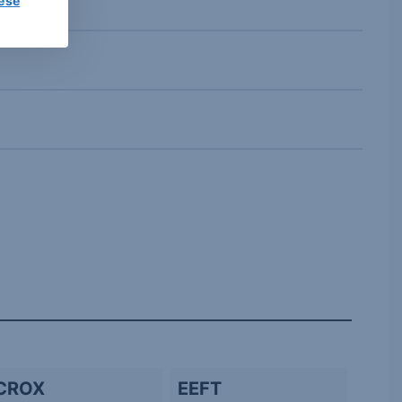
lése
CROX
EEFT