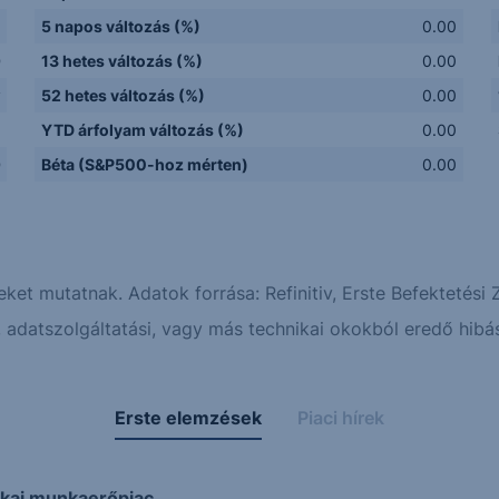
5 napos változás (%)
0.00
D
13 hetes változás (%)
0.00
y
52 hetes változás (%)
0.00
Q
YTD árfolyam változás (%)
0.00
D
Béta (S&P500-hoz mérten)
0.00
eket mutatnak. Adatok forrása: Refinitiv, Erste Befektetési Z
adatszolgáltatási, vagy más technikai okokból eredő hibás
Erste elemzések
Piaci hírek
ikai munkaerőpiac