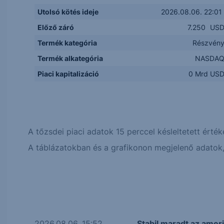
Utolsó kötés ideje
2026.08.06. 22:01
Előző záró
7.250
US
Termék kategória
Részvén
Termék alkategória
NASDA
Piaci kapitalizáció
0 Mrd US
A tőzsdei piaci adatok 15 perccel késleltetett érték
A táblázatokban és a grafikonon megjelenő adatok, 
2026.08.06. 15:52
Stabil maradt az amer