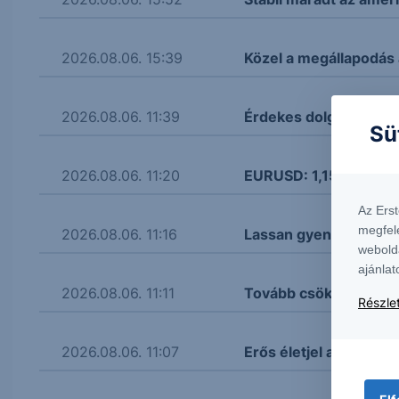
2026.08.06. 15:39
Közel a megállapodás
2026.08.06. 11:39
Érdekes dolgokat mon
Sü
2026.08.06. 11:20
EURUSD: 1,155 körül a
Az Ers
megfel
2026.08.06. 11:16
Lassan gyengül a fori
webold
ajánlat
2026.08.06. 11:11
Tovább csökken a kőol
Részlet
2026.08.06. 11:07
Erős életjel az aranyná