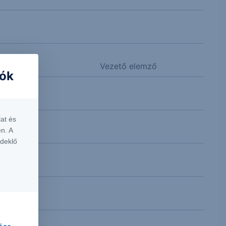
Vezető elemző
iók
at és
n. A
rdeklő