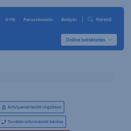
Kereső
GYIK
Panaszkezelés
Belépés
Online befektetés
Árfolyamértesítő rögzítése
További információk kérése