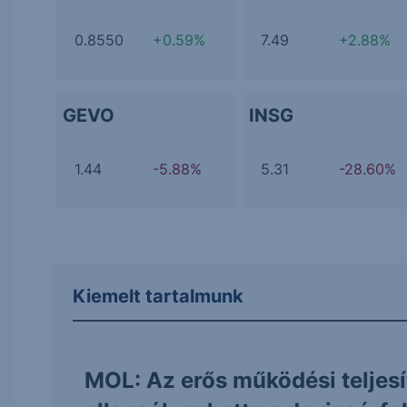
0.8550
+0.59%
7.49
+2.88%
GEVO
INSG
1.44
-5.88%
5.31
-28.60%
Kiemelt tartalmunk
MOL: Az erős működési teljes