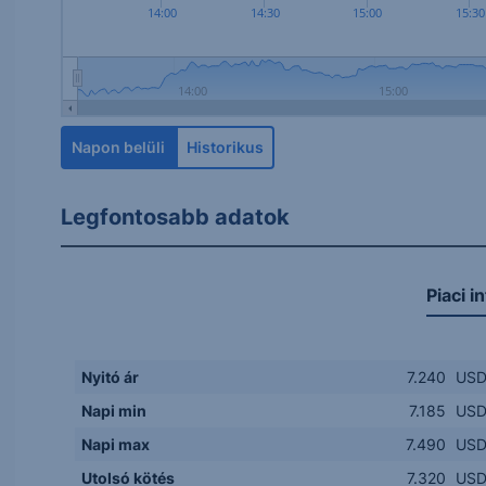
14:00
14:30
15:00
15:30
14:00
15:00
Napon belüli
Historikus
Legfontosabb adatok
Piaci i
Nyitó ár
7.240
US
Napi min
7.185
US
Napi max
7.490
US
Utolsó kötés
7.320
US