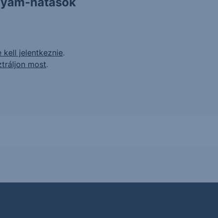
olyam-hatások
 kell jelentkeznie
.
ztráljon most
.