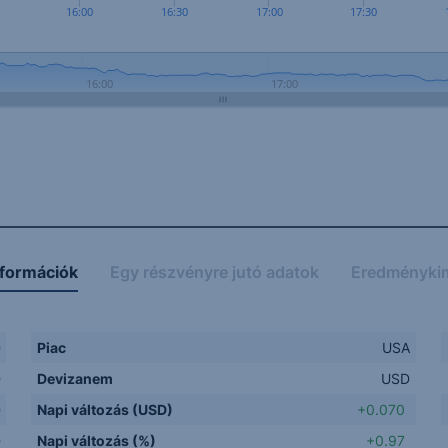
16:00
16:30
17:00
17:30
16:00
17:00
nformációk
Egy részvényre jutó adatok
Eredményki
D
Piac
USA
D
Devizanem
USD
D
Napi változás (USD)
+0.070
D
Napi változás (%)
+0.97