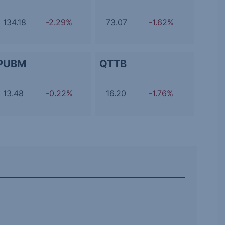
134.18
-2.29%
73.07
-1.62%
PUBM
QTTB
13.48
-0.22%
16.20
-1.76%