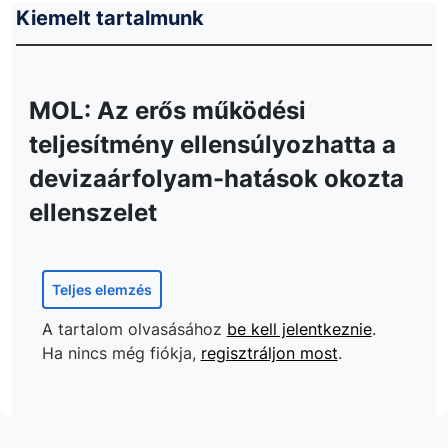
Kiemelt tartalmunk
MOL: Az erős működési
teljesítmény ellensúlyozhatta a
devizaárfolyam-hatások okozta
ellenszelet
Teljes elemzés
A tartalom olvasásához
be kell jelentkeznie
.
Ha nincs még fiókja,
regisztráljon most
.