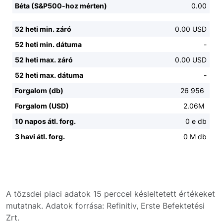
Béta (S&P500-hoz mérten)
0.00
52 heti min. záró
0.00 USD
52 heti min. dátuma
-
52 heti max. záró
0.00 USD
52 heti max. dátuma
-
Forgalom (db)
26 956
Forgalom (USD)
2.06M
10 napos átl. forg.
0 e db
3 havi átl. forg.
0 M db
A tőzsdei piaci adatok 15 perccel késleltetett értékeket
mutatnak. Adatok forrása: Refinitiv, Erste Befektetési
Zrt.