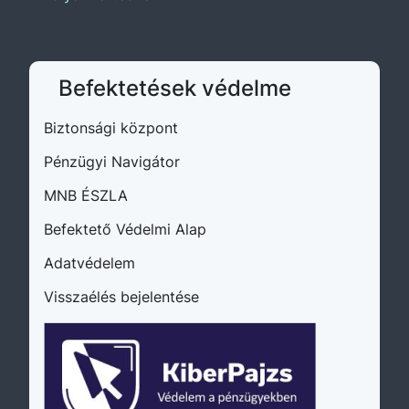
Befektetések védelme
Biztonsági központ
(külső oldalra ugrik)
Pénzügyi Navigátor
(külső oldalra ugrik)
MNB ÉSZLA
(külső oldalra ugrik)
Befektető Védelmi Alap
Adatvédelem
(külső oldalra ugrik)
Visszaélés bejelentése