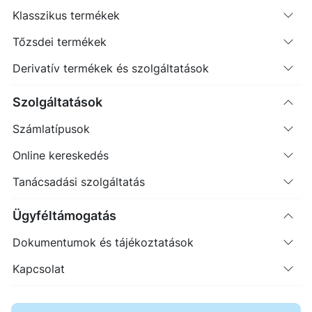
Klasszikus termékek
Erste Market Pro belépés
Tőzsdei termékek
Derivatív termékek és szolgáltatások
Szolgáltatások
Számlatípusok
77.00
Online kereskedés
Tanácsadási szolgáltatás
76.50
Ügyféltámogatás
76.00
Dokumentumok és tájékoztatások
Kapcsolat
75.50