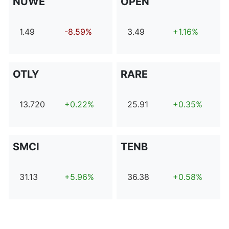
NUWE
OPEN
1.49
-8.59%
3.49
+1.16%
OTLY
RARE
13.720
+0.22%
25.91
+0.35%
SMCI
TENB
31.13
+5.96%
36.38
+0.58%