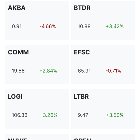
AKBA
BTDR
0.91
-4.66%
10.88
+3.42%
COMM
EFSC
19.58
+2.84%
65.91
-0.71%
LOGI
LTBR
106.33
+3.26%
9.47
+3.50%