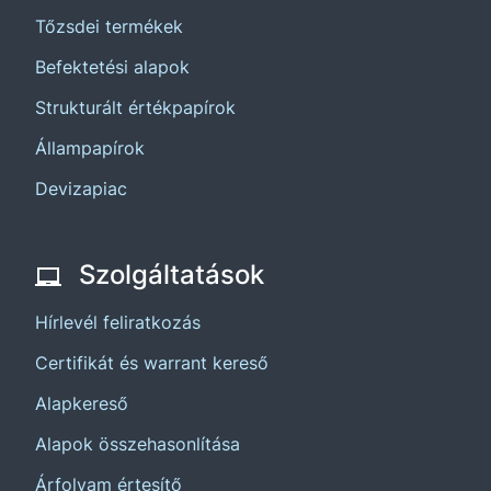
Tőzsdei termékek
Befektetési alapok
Strukturált értékpapírok
Állampapírok
Devizapiac
Szolgáltatások
Hírlevél feliratkozás
Certifikát és warrant kereső
Alapkereső
Alapok összehasonlítása
Árfolyam értesítő