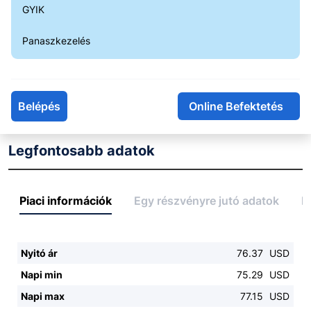
75.00
GYIK
14:00
16:00
18:00
20:00
Panaszkezelés
15:00
18:00
Belépés
Online Befektetés
Napon belüli
Historikus
Legfontosabb adatok
Piaci információk
Egy részvényre jutó adatok
E
Nyitó ár
76.37
USD
Napi min
75.29
USD
Napi max
77.15
USD