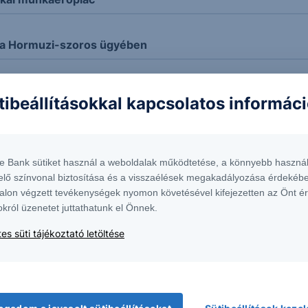
 a Hormuzi-szoros ügyében
dott az OTP!
tibeállításokkal kapcsolatos informác
 kurzus
te Bank sütiket használ a weboldalak működtetése, a könnyebb használ
elő színvonal biztosítása és a visszaélések megakadályozása érdekébe
nt
alon végzett tevékenységek nyomon követésével kifejezetten az Önt é
okról üzenetet juttathatunk el Önnek.
aj ára
es süti tájékoztató letöltése
l