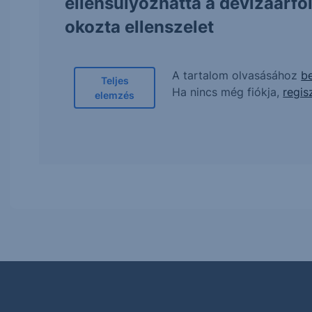
ellensúlyozhatta a devizaárf
okozta ellenszelet
A tartalom olvasásához
be
Teljes
Ha nincs még fiókja,
regis
elemzés