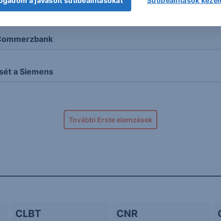
ogadom a javasolt sütibeállításokat
Sütibeállítások keze
er perét
a Commerzbank
sét a Siemens
További Erste elemzések
CLBT
CNR