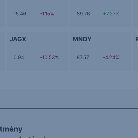
15.46
-1.15%
89.76
+7.27%
JAGX
MNDY
0.94
-10.53%
87.57
-4.24%
ítmény