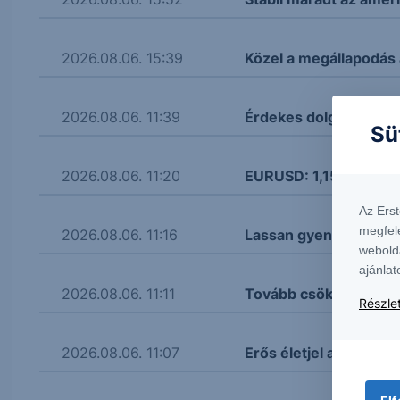
2026.08.06. 15:39
Közel a megállapodás
2026.08.06. 11:39
Érdekes dolgokat mon
Sü
2026.08.06. 11:20
EURUSD: 1,155 körül a
Az Ers
megfel
2026.08.06. 11:16
Lassan gyengül a fori
webold
ajánlat
2026.08.06. 11:11
Tovább csökken a kőol
Részlet
2026.08.06. 11:07
Erős életjel az aranyná