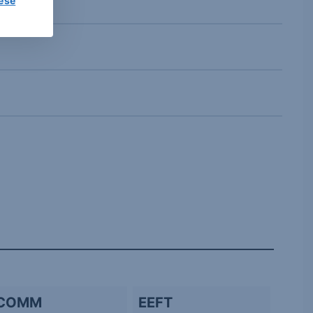
lése
COMM
EEFT