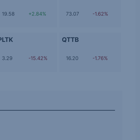
19.58
+2.84%
73.07
-1.62%
PLTK
QTTB
3.29
-15.42%
16.20
-1.76%