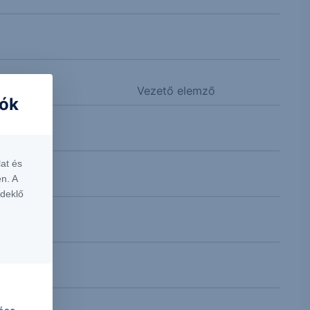
Vezető elemző
iók
at és
n. A
rdeklő