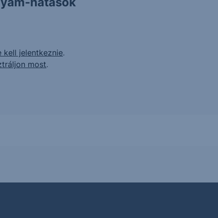
olyam-hatások
 kell jelentkeznie
.
ztráljon most
.