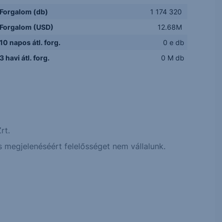
Forgalom (db)
1 174 320
Forgalom (USD)
12.68M
10 napos átl. forg.
0 e db
3 havi átl. forg.
0 M db
rt.
 megjelenéséért felelősséget nem vállalunk.