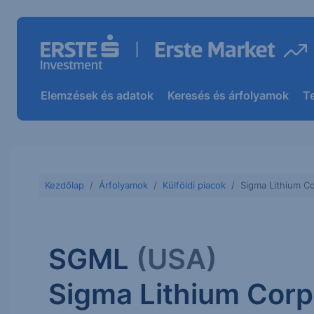
Elemzések és adatok
Keresés és árfolyamok
T
Kezdőlap
Árfolyamok
Külföldi piacok
Sigma Lithium C
SGML
(USA)
Sigma Lithium Corp