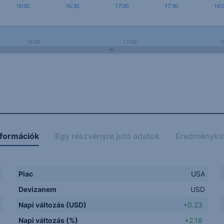
16:00
16:30
17:00
17:30
18:
16:00
17:00
1
nformációk
Egy részvényre jutó adatok
Eredményki
D
Piac
USA
D
Devizanem
USD
D
Napi változás (USD)
+0.23
D
Napi változás (%)
+2.18