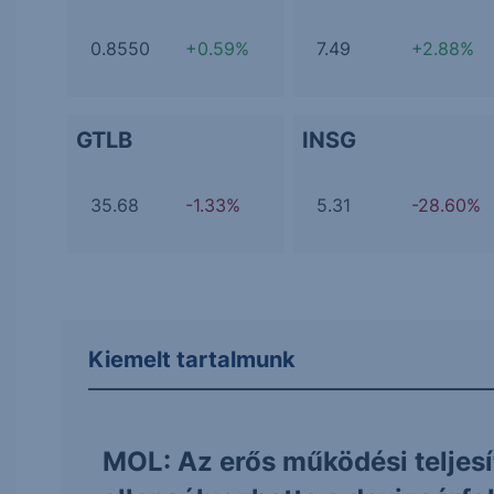
0.8550
+0.59%
7.49
+2.88%
GTLB
INSG
35.68
-1.33%
5.31
-28.60%
Kiemelt tartalmunk
MOL: Az erős működési teljes