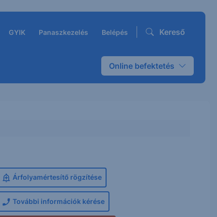
Kereső
GYIK
Panaszkezelés
Belépés
Online befektetés
Árfolyamértesítő rögzítése
További információk kérése