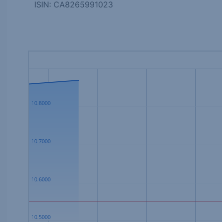
ISIN: CA8265991023
10.8000
10.7000
10.6000
10.5000