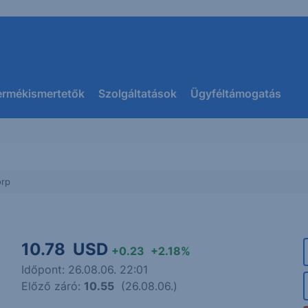
ermékismertetők
Szolgáltatások
Ügyféltámogatás
orp
10.78
USD
+0.23
+2.18%
Időpont: 26.08.06. 22:01
Előző záró:
10.55
(26.08.06.)