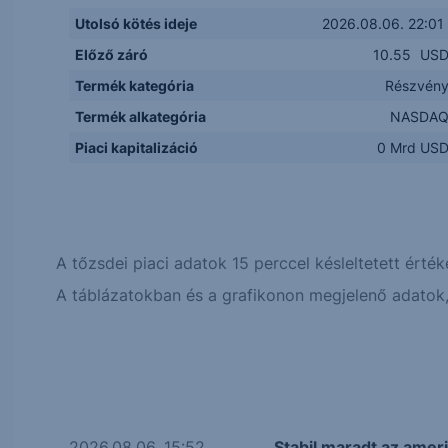
Utolsó kötés ideje
2026.08.06. 22:01
Előző záró
10.55
US
Termék kategória
Részvén
Termék alkategória
NASDA
Piaci kapitalizáció
0 Mrd US
A tőzsdei piaci adatok 15 perccel késleltetett érték
A táblázatokban és a grafikonon megjelenő adatok, 
2026.08.06. 15:52
Stabil maradt az amer