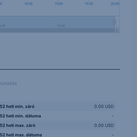
00
18:30
19:00
19:30
20:00
8:00
19:00
…
mutatás
52 heti min. záró
0.00 USD
52 heti min. dátuma
-
52 heti max. záró
0.00 USD
52 heti max. dátuma
-