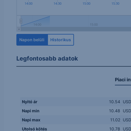
14:00
14:30
15:00
15:30
14:00
15:00
Napon belüli
Historikus
Legfontosabb adatok
Piaci i
Nyitó ár
10.54
US
Napi min
10.48
US
Napi max
11.02
US
Utolsó kötés
10.78
US