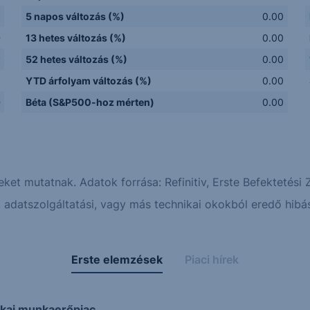
5 napos változás (%)
0.00
D
13 hetes változás (%)
0.00
y
52 hetes változás (%)
0.00
Q
YTD árfolyam változás (%)
0.00
D
Béta (S&P500-hoz mérten)
0.00
eket mutatnak. Adatok forrása: Refinitiv, Erste Befektetési Z
adatszolgáltatási, vagy más technikai okokból eredő hibás
Erste elemzések
Piaci hírek
ikai munkaerőpiac