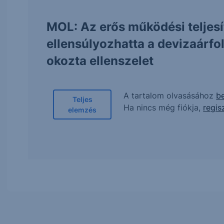
MOL: Az erős működési teljes
ellensúlyozhatta a devizaárf
okozta ellenszelet
A tartalom olvasásához
be
Teljes
Ha nincs még fiókja,
regis
elemzés