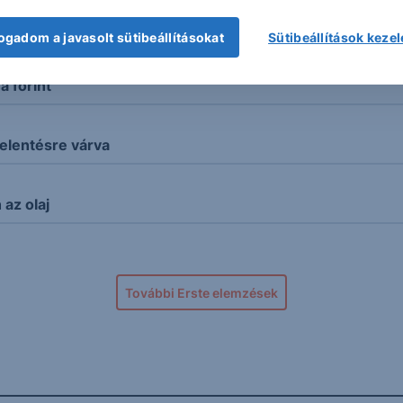
kord
ogadom a javasolt sütibeállításokat
Sütibeállítások keze
 forint
elentésre várva
az olaj
További Erste elemzések