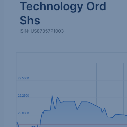
Technology Ord
Shs
ISIN: US87357P1003
29.5000
29.2500
29.0000