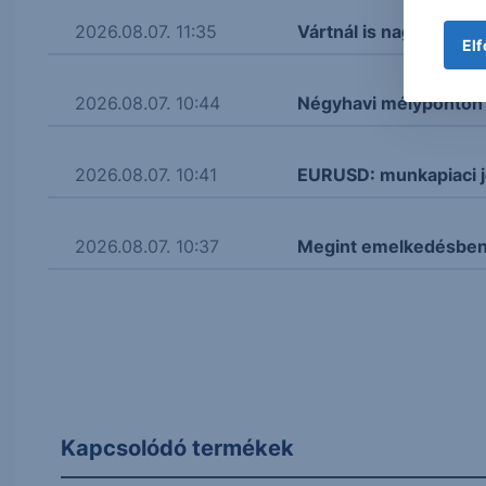
2026.08.07. 11:35
Vártnál is nagyobb re
Elf
2026.08.07. 10:44
Négyhavi mélyponton a
2026.08.07. 10:41
EURUSD: munkapiaci j
2026.08.07. 10:37
Megint emelkedésben 
Kapcsolódó termékek