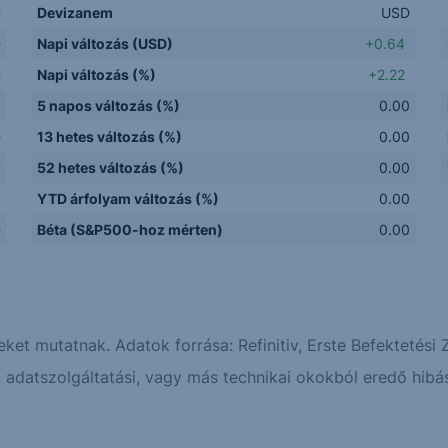
D
Devizanem
USD
D
Napi változás (USD)
+0.64
D
Napi változás (%)
+2.22
5 napos változás (%)
0.00
D
13 hetes változás (%)
0.00
y
52 hetes változás (%)
0.00
Q
YTD árfolyam változás (%)
0.00
D
Béta (S&P500-hoz mérten)
0.00
eket mutatnak. Adatok forrása: Refinitiv, Erste Befektetési Z
adatszolgáltatási, vagy más technikai okokból eredő hibás