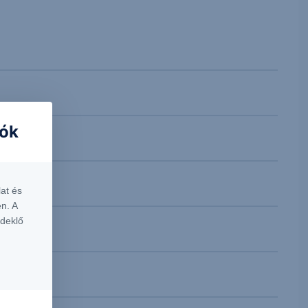
iók
at és
n. A
rdeklő