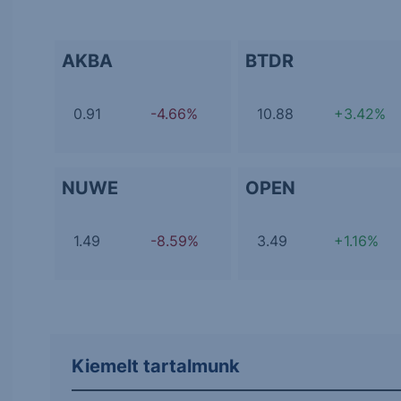
AKBA
BTDR
0.91
-4.66%
10.88
+3.42%
NUWE
OPEN
1.49
-8.59%
3.49
+1.16%
Kiemelt tartalmunk