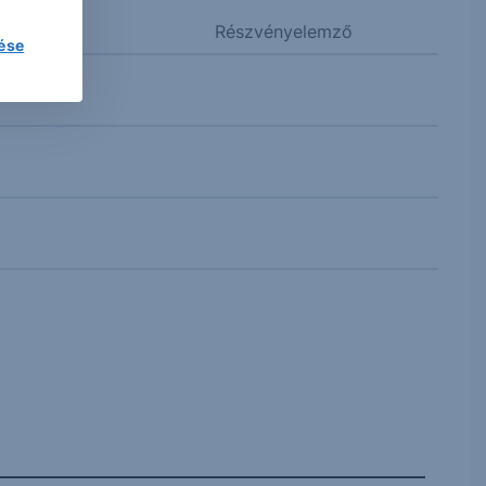
Részvényelemző
lése