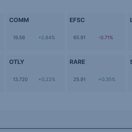
COMM
EFSC
19.58
+2.84%
65.91
-0.71%
OTLY
RARE
13.720
+0.22%
25.91
+0.35%