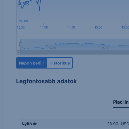
28.7500
28.5000
13:30
14:00
14:30
15:00
15:3
14:00
15:00
Napon belüli
Historikus
Legfontosabb adatok
Piaci i
Nyitó ár
28.90
US