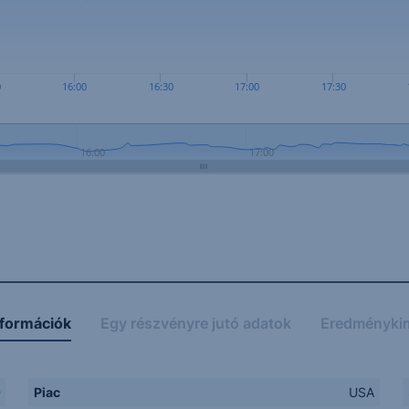
0
16:00
16:30
17:00
17:30
16:00
17:00
nformációk
Egy részvényre jutó adatok
Eredményki
D
Piac
USA