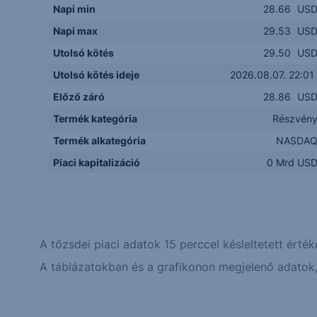
Napi min
28.66
US
Napi max
29.53
US
Utolsó kötés
29.50
US
Utolsó kötés ideje
2026.08.07. 22:01
Előző záró
28.86
US
Termék kategória
Részvén
Termék alkategória
NASDA
Piaci kapitalizáció
0 Mrd US
A tőzsdei piaci adatok 15 perccel késleltetett érték
A táblázatokban és a grafikonon megjelenő adatok, 