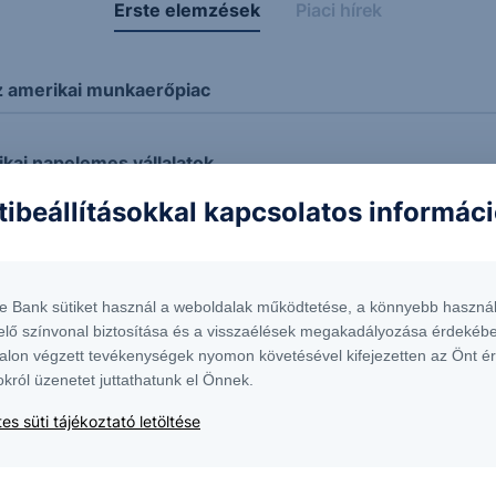
Erste elemzések
Piaci hírek
z amerikai munkaerőpiac
ikai napelemes vállalatok
tibeállításokkal kapcsolatos informác
te Bank sütiket használ a weboldalak működtetése, a könnyebb használ
t
elő színvonal biztosítása és a visszaélések megakadályozása érdekébe
alon végzett tevékenységek nyomon követésével kifejezetten az Önt é
okról üzenetet juttathatunk el Önnek.
es süti tájékoztató letöltése