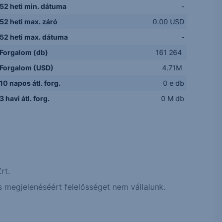
52 heti min. dátuma
-
52 heti max. záró
0.00 USD
52 heti max. dátuma
-
Forgalom (db)
161 264
Forgalom (USD)
4.71M
10 napos átl. forg.
0 e db
3 havi átl. forg.
0 M db
rt.
 megjelenéséért felelősséget nem vállalunk.