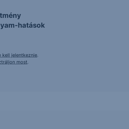
ítmény
olyam-hatások
 kell jelentkeznie
.
ztráljon most
.