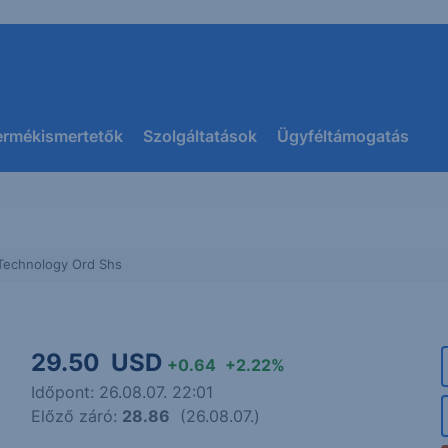
ermékismertetők
Szolgáltatások
Ügyféltámogatás
 Technology Ord Shs
29.50
USD
+0.64
+2.22%
Időpont: 26.08.07. 22:01
Előző záró:
28.86
(26.08.07.)