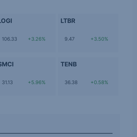
LOGI
LTBR
106.33
+3.26%
9.47
+3.50%
SMCI
TENB
31.13
+5.96%
36.38
+0.58%