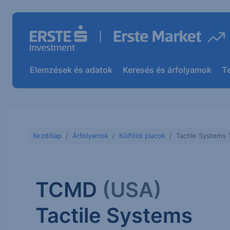
Elemzések és adatok
Keresés és árfolyamok
T
Kezdőlap
Árfolyamok
Külföldi piacok
Tactile Systems
TCMD
(USA)
Tactile Systems