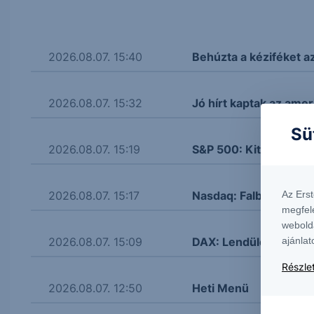
2026.08.07. 15:40
Behúzta a kéziféket a
2026.08.07. 15:32
Jó hírt kaptak az amer
Sü
2026.08.07. 15:19
S&P 500: Kitört
Az Ers
2026.08.07. 15:17
Nasdaq: Falba ütközöt
megfel
webold
ajánlat
2026.08.07. 15:09
DAX: Lendületbe jött
Részlet
2026.08.07. 12:50
Heti Menü