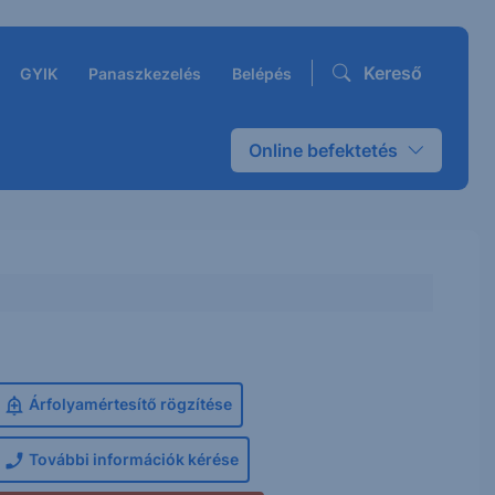
Kereső
GYIK
Panaszkezelés
Belépés
Online befektetés
Árfolyamértesítő rögzítése
További információk kérése