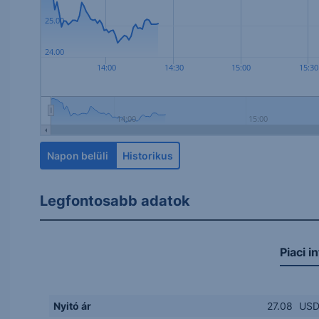
25.00
24.00
14:00
14:30
15:00
15:30
14:00
15:00
Napon belüli
Historikus
Legfontosabb adatok
Piaci i
Nyitó ár
27.08
US