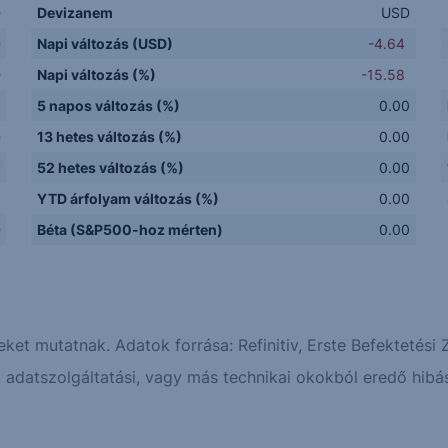
D
Devizanem
USD
D
Napi változás (USD)
-4.64
D
Napi változás (%)
-15.58
5 napos változás (%)
0.00
D
13 hetes változás (%)
0.00
y
52 hetes változás (%)
0.00
Q
YTD árfolyam változás (%)
0.00
D
Béta (S&P500-hoz mérten)
0.00
eket mutatnak. Adatok forrása: Refinitiv, Erste Befektetési Z
adatszolgáltatási, vagy más technikai okokból eredő hibás