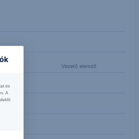
iók
Vezető elemző
at és
n. A
rdeklő