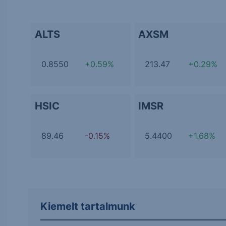
ALTS
AXSM
0.8550
+0.59%
213.47
+0.29%
HSIC
IMSR
89.46
-0.15%
5.4400
+1.68%
Kiemelt tartalmunk