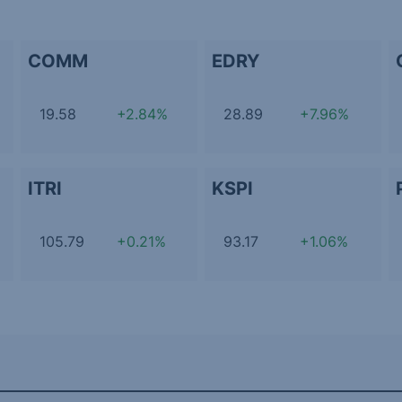
COMM
EDRY
19.58
+2.84%
28.89
+7.96%
ITRI
KSPI
105.79
+0.21%
93.17
+1.06%