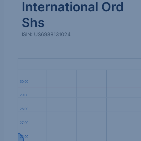
International Ord
Shs
ISIN: US6988131024
30.00
29.00
28.00
27.00
26.00