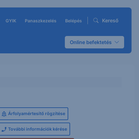
Kereső
GYIK
Panaszkezelés
Belépés
Online befektetés
Árfolyamértesítő rögzítése
További információk kérése