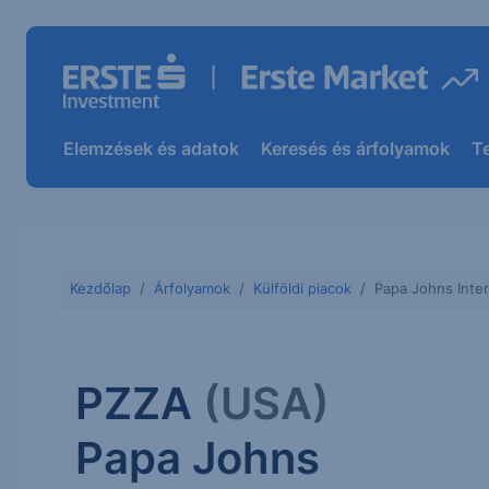
Elemzések és adatok
Keresés és árfolyamok
T
Kezdőlap
Árfolyamok
Külföldi piacok
Papa Johns Inter
PZZA
(USA)
Papa Johns