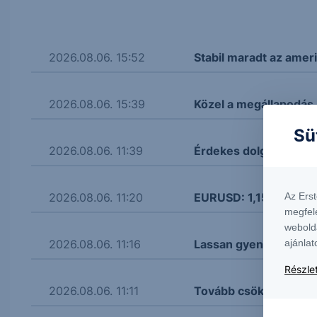
2026.08.06. 15:52
Stabil maradt az amer
2026.08.06. 15:39
Közel a megállapodás
Sü
2026.08.06. 11:39
Érdekes dolgokat mon
Az Ers
2026.08.06. 11:20
EURUSD: 1,155 körül a
megfel
webold
ajánlat
2026.08.06. 11:16
Lassan gyengül a fori
Részlet
2026.08.06. 11:11
Tovább csökken a kőol