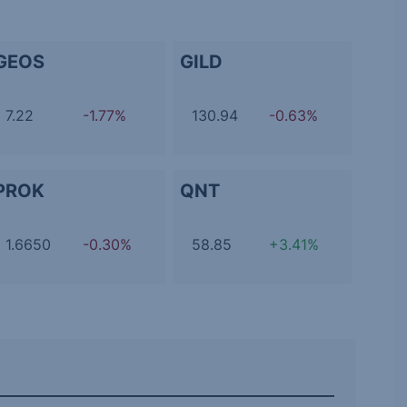
GEOS
GILD
7.22
-1.77%
130.94
-0.63%
PROK
QNT
1.6650
-0.30%
58.85
+3.41%