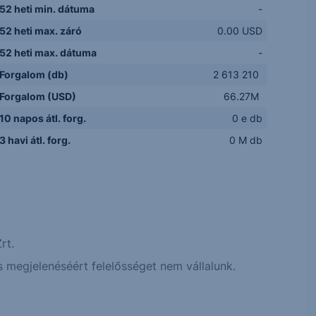
52 heti min. dátuma
-
52 heti max. záró
0.00 USD
52 heti max. dátuma
-
Forgalom (db)
2 613 210
Forgalom (USD)
66.27M
10 napos átl. forg.
0 e db
3 havi átl. forg.
0 M db
rt.
 megjelenéséért felelősséget nem vállalunk.