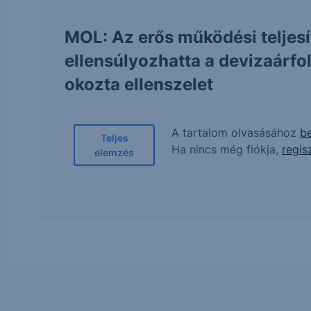
MOL: Az erős működési teljes
ellensúlyozhatta a devizaárf
okozta ellenszelet
A tartalom olvasásához
be
Teljes
Ha nincs még fiókja,
regis
elemzés