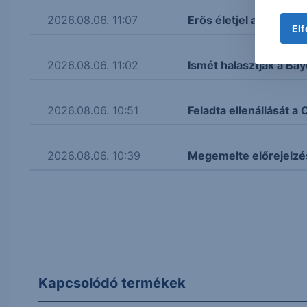
2026.08.06. 11:07
Erős életjel az aranyná
Elf
2026.08.06. 11:02
Ismét halasztják a Bay
2026.08.06. 10:51
Feladta ellenállását 
2026.08.06. 10:39
Megemelte előrejelzé
Kapcsolódó termékek