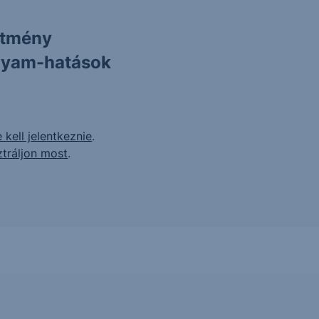
ítmény
olyam-hatások
 kell jelentkeznie
.
ztráljon most
.