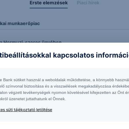
Erste elemzések
Piaci hírek
ikai munkaerőpiac
 a Hormuzi-szoros ügyében
tibeállításokkal kapcsolatos informác
dott az OTP!
te Bank sütiket használ a weboldalak működtetése, a könnyebb használ
 kurzus
elő színvonal biztosítása és a visszaélések megakadályozása érdekébe
alon végzett tevékenységek nyomon követésével kifejezetten az Önt é
okról üzenetet juttathatunk el Önnek.
nt
es süti tájékoztató letöltése
aj ára