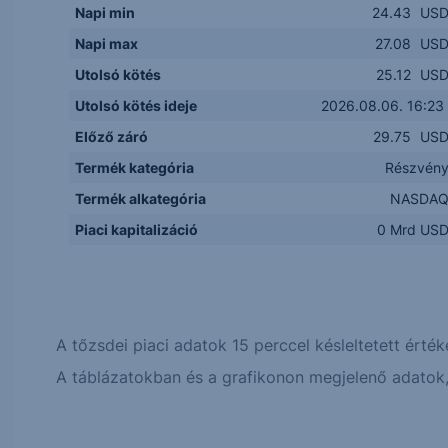
Napi min
24.43
US
Napi max
27.08
US
Utolsó kötés
25.12
US
Utolsó kötés ideje
2026.08.06. 16:23
Előző záró
29.75
US
Termék kategória
Részvén
Termék alkategória
NASDA
Piaci kapitalizáció
0 Mrd US
A tőzsdei piaci adatok 15 perccel késleltetett érték
A táblázatokban és a grafikonon megjelenő adatok, 