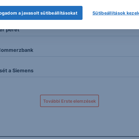
l
ogadom a javasolt sütibeállításokat
Sütibeállítások keze
er perét
a Commerzbank
sét a Siemens
További Erste elemzések