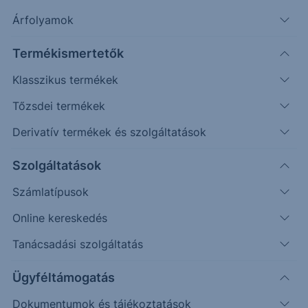
Árfolyamok
Erste Market Pro belépés
Termékismertetők
Klasszikus termékek
Tőzsdei termékek
Derivatív termékek és szolgáltatások
1.0250
Szolgáltatások
Számlatípusok
1.0000
Online kereskedés
Tanácsadási szolgáltatás
0.9750
Ügyféltámogatás
Dokumentumok és tájékoztatások