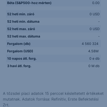
Béta (S&P500-hoz mérten)
0.00
52 heti min. záró
0 USD
52 heti min. dátuma
-
52 heti max. záró
0 USD
52 heti max. dátuma
-
Forgalom (db)
4 560 324
Forgalom (USD)
4.58M
10 napos átl. forg.
0 e db
3 havi átl. forg.
0 M db
A tőzsdei piaci adatok 15 perccel késleltetett értékeket
mutatnak. Adatok forrása: Refinitiv, Erste Befektetési
Zrt.