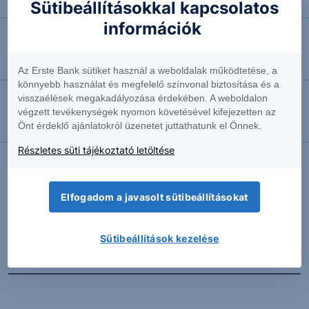
Négyhavi mélyponton a forint
Sütibeállításokkal kapcsolatos
információk
2026.08.07. 10:41
EURUSD: munkapiaci jelentésre várva
Az Erste Bank sütiket használ a weboldalak működtetése, a
könnyebb használat és megfelelő színvonal biztosítása és a
visszaélések megakadályozása érdekében. A weboldalon
2026.08.07. 10:37
végzett tevékenységek nyomon követésével kifejezetten az
Önt érdeklő ajánlatokról üzenetet juttathatunk el Önnek.
Megint emelkedésben az olaj
Részletes süti tájékoztató letöltése
További Erste elemzések
Elfogadom a javasolt sütibeállításokat
Sütibeállítások kezelése
Kapcsolódó termékek