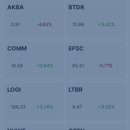
AKBA
BTDR
0.91
-4.66%
10.88
+3.42%
COMM
EFSC
19.58
+2.84%
65.91
-0.71%
LOGI
LTBR
106.33
+3.26%
9.47
+3.50%