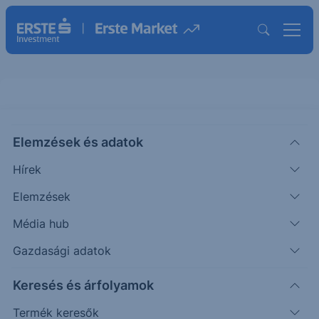
Elemzések és adatok
OTLK
(USA)
OUTLOOK THERAPEUTICS ORD
Hírek
ISIN: US69012T3059
Elemzések
1
USD
—
-
+4.88%
Média hub
Időpont: 26.08.07. 22:01
Előző záró:
1
(26.08.07.)
Gazdasági adatok
Árfolyamértesítő rögzítése
Keresés és árfolyamok
Termék keresők
További információk kérése