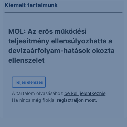
Kiemelt tartalmunk
MOL: Az erős működési
teljesítmény ellensúlyozhatta a
devizaárfolyam-hatások okozta
ellenszelet
Teljes elemzés
A tartalom olvasásához
be kell jelentkeznie
.
Ha nincs még fiókja,
regisztráljon most
.