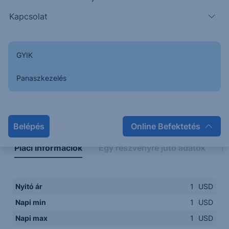
0.9500
14:00
16:00
18:00
20:00
Kapcsolat
15:00
18:00
GYIK
Panaszkezelés
Napon belüli
Historikus
Legfontosabb adatok
Belépés
Online Befektetés
Piaci információk
Egy részvényre jutó adatok
E
Nyitó ár
1
USD
Napi min
1
USD
Napi max
1
USD