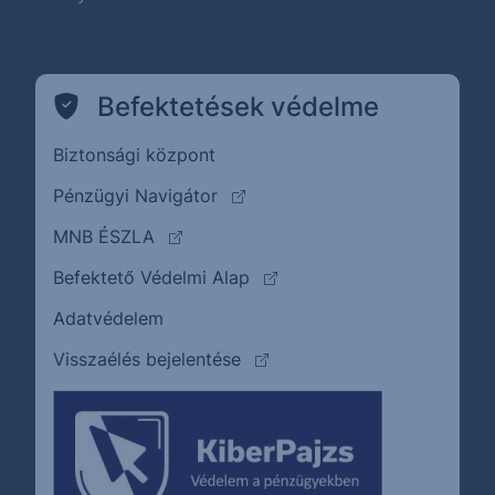
Befektetések védelme
Biztonsági központ
(külső oldalra ugrik)
Pénzügyi Navigátor
(külső oldalra ugrik)
MNB ÉSZLA
(külső oldalra ugrik)
Befektető Védelmi Alap
Adatvédelem
(külső oldalra ugrik)
Visszaélés bejelentése