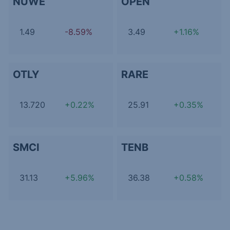
NUWE
OPEN
1.49
-8.59%
3.49
+1.16%
OTLY
RARE
13.720
+0.22%
25.91
+0.35%
SMCI
TENB
31.13
+5.96%
36.38
+0.58%