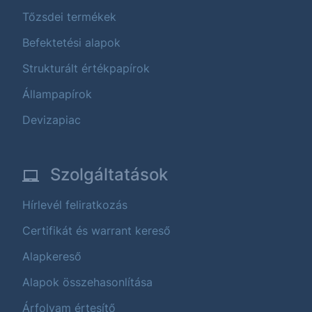
Tőzsdei termékek
Befektetési alapok
Strukturált értékpapírok
Állampapírok
Devizapiac
Szolgáltatások
Hírlevél feliratkozás
Certifikát és warrant kereső
Alapkereső
Alapok összehasonlítása
Árfolyam értesítő