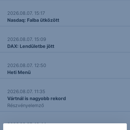
2026.08.07. 15:17
Nasdaq: Falba ütközött
2026.08.07. 15:09
DAX: Lendületbe jött
2026.08.07. 12:50
Heti Menü
2026.08.07. 11:35
Vártnál is nagyobb rekord
Részvényelemző
2026.08.07. 10:44