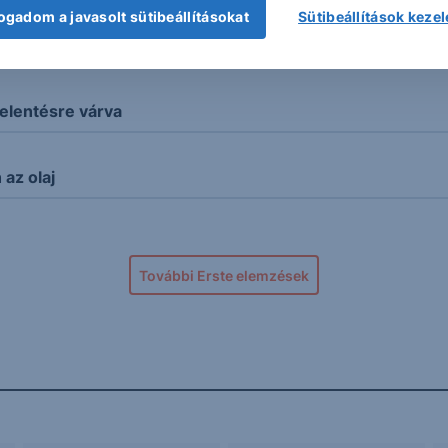
ogadom a javasolt sütibeállításokat
Sütibeállítások keze
 forint
elentésre várva
az olaj
További Erste elemzések