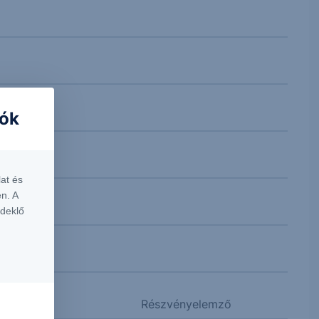
iók
at és
n. A
rdeklő
Részvényelemző