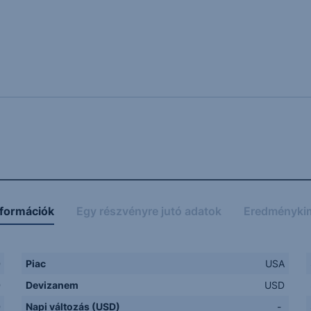
nformációk
Egy részvényre jutó adatok
Eredményki
D
Piac
USA
D
Devizanem
USD
D
Napi változás (USD)
-