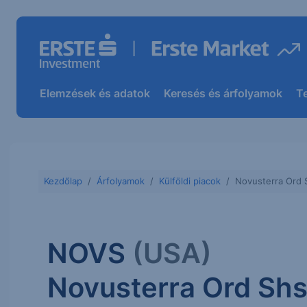
Elemzések és adatok
Keresés és árfolyamok
T
Kezdőlap
Árfolyamok
Külföldi piacok
Novusterra Ord 
NOVS
(USA)
Novusterra Ord Sh