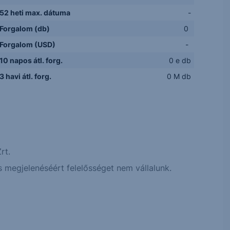
52 heti max. dátuma
-
Forgalom (db)
0
Forgalom (USD)
-
10 napos átl. forg.
0 e db
3 havi átl. forg.
0 M db
rt.
 megjelenéséért felelősséget nem vállalunk.