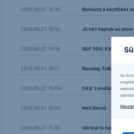
2026.08.07. 15:40
Behúzta a kéziféket a
2026.08.07. 15:32
Jó hírt kaptak az amer
Sü
2026.08.07. 15:19
S&P 500: Kitört
2026.08.07. 15:17
Nasdaq: Falba ütközöt
Az Ers
megfel
2026.08.07. 15:09
DAX: Lendületbe jött
webold
ajánlat
Részlet
2026.08.07. 12:50
Heti Menü
2026.08.07. 11:35
Vártnál is nagyobb re