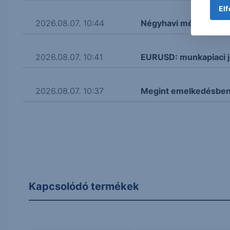
Elf
2026.08.07. 10:44
Négyhavi mélyponton a
2026.08.07. 10:41
EURUSD: munkapiaci j
2026.08.07. 10:37
Megint emelkedésben 
Kapcsolódó termékek