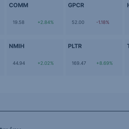
COMM
GPCR
19.58
+2.84%
52.00
-1.18%
NMIH
PLTR
44.94
+2.02%
169.47
+8.69%