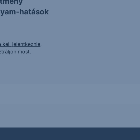
ítmény
olyam-hatások
 kell jelentkeznie
.
ztráljon most
.