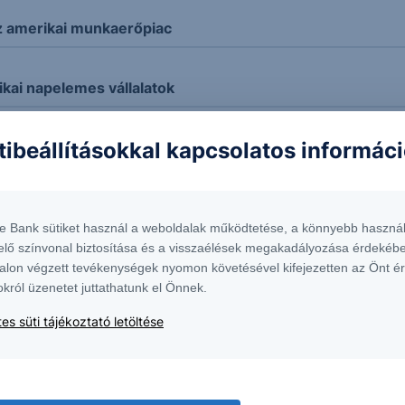
z amerikai munkaerőpiac
ikai napelemes vállalatok
tibeállításokkal kapcsolatos informác
t
te Bank sütiket használ a weboldalak működtetése, a könnyebb használ
elő színvonal biztosítása és a visszaélések megakadályozása érdekébe
alon végzett tevékenységek nyomon követésével kifejezetten az Önt é
okról üzenetet juttathatunk el Önnek.
es süti tájékoztató letöltése
kord