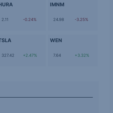
HURA
IMNM
2.11
-0.24%
24.98
-3.25%
TSLA
WEN
327.42
+2.47%
7.64
+3.32%