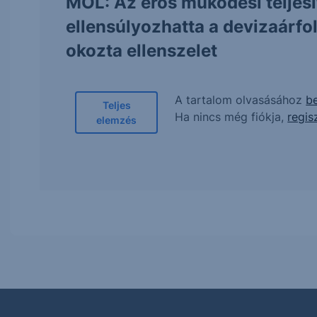
MOL: Az erős működési teljes
ellensúlyozhatta a devizaárf
okozta ellenszelet
A tartalom olvasásához
be
Teljes
Ha nincs még fiókja,
regis
elemzés