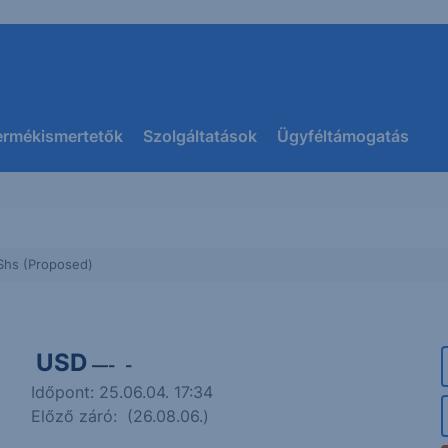
ermékismertetők
Szolgáltatások
Ügyféltámogatás
Shs (Proposed)
USD
—
-
-
Időpont: 25.06.04. 17:34
s
Előző záró:
(26.08.06.)