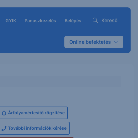
Kereső
GYIK
Panaszkezelés
Belépés
Online befektetés
Árfolyamértesítő rögzítése
További információk kérése