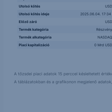
Utolsó kötés
US
Utolsó kötés ideje
2025.06.04. 17:34
Előző záró
US
Termék kategória
Részvén
Termék alkategória
NASDA
Piaci kapitalizáció
0 Mrd US
A tőzsdei piaci adatok 15 perccel késleltetett érték
A táblázatokban és a grafikonon megjelenő adatok, 