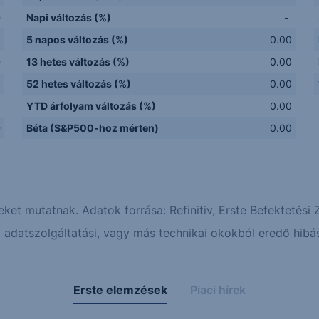
D
Napi változás (%)
-
5 napos változás (%)
0.00
D
13 hetes változás (%)
0.00
y
52 hetes változás (%)
0.00
Q
YTD árfolyam változás (%)
0.00
D
Béta (S&P500-hoz mérten)
0.00
eket mutatnak. Adatok forrása: Refinitiv, Erste Befektetési Z
adatszolgáltatási, vagy más technikai okokból eredő hibás
Erste elemzések
Piaci hírek