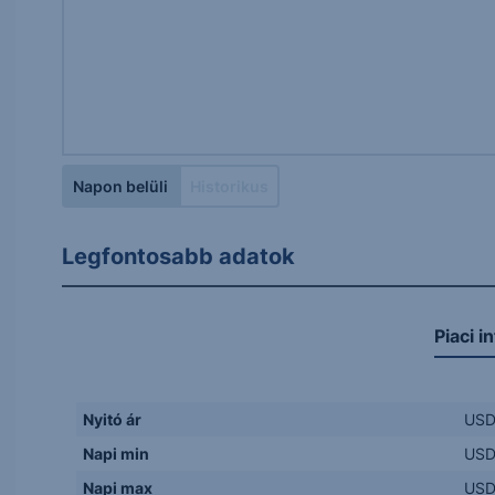
Napon belüli
Historikus
Legfontosabb adatok
Piaci i
Nyitó ár
US
Napi min
US
Napi max
US