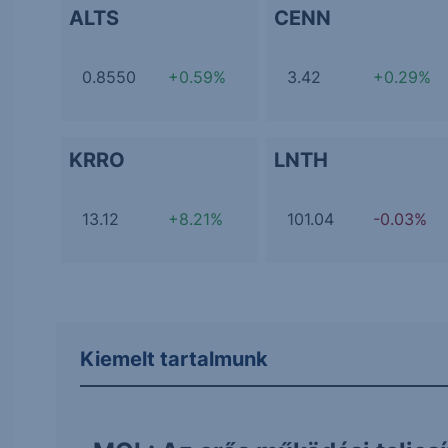
ALTS
CENN
0.8550
+0.59%
3.42
+0.29%
KRRO
LNTH
13.12
+8.21%
101.04
-0.03%
Kiemelt tartalmunk