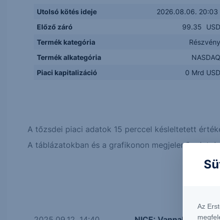
Utolsó kötés ideje
2026.08.06. 20:03
Előző záró
99.35
US
Termék kategória
Részvén
Termék alkategória
NASDA
Piaci kapitalizáció
0 Mrd US
A tőzsdei piaci adatok 15 perccel késleltetett érték
A táblázatokban és a grafikonon megjelenő adatok, 
Sü
Az Ers
megfel
2025.09.12. 14:40
NICE: Vannak még olc