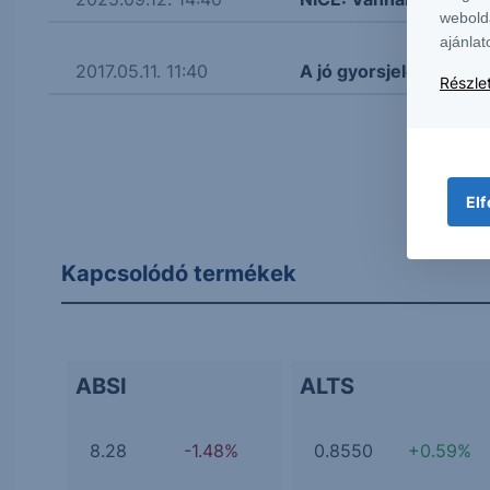
webold
ajánlat
2017.05.11. 11:40
A jó gyorsjelentés is 
Részlet
Elf
Kapcsolódó termékek
ABSI
ALTS
8.28
-1.48%
0.8550
+0.59%