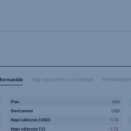
nformációk
Egy részvényre jutó adatok
Eredményki
D
Piac
USA
D
Devizanem
USD
D
Napi változás (USD)
-1.74
D
Napi változás (%)
-1.75