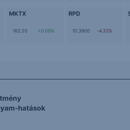
MKTX
RPD
162.55
+0.09%
10.3900
-4.33%
ítmény
olyam-hatások