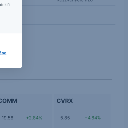
rdeklő
lése
COMM
CVRX
19.58
+2.84%
5.85
+4.84%