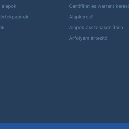
i alapok
Certifikát és warrant keres
 értékpapírok
Alapkereső
ok
Alapok összehasonlítása
Árfolyam értesítő