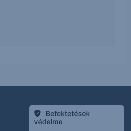
k
Befektetések
védelme