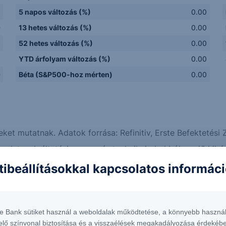
5 napos változás (%)
0.00
D
13 hetes változás (%)
0.00
y
52 hetes változás (%)
0.00
Q
YTD árfolyam változás (%)
0.00
D
Béta (S&P500-hoz mérten)
0.00
eket mutatnak. Adatok forrása: Refinitiv, Erste Befektetési Z
adatszolgáltatási, vagy más technikai okokból eredő hibás
tibeállításokkal kapcsolatos informác
Erste elemzések
Piaci hírek
te Bank sütiket használ a weboldalak működtetése, a könnyebb használ
elő színvonal biztosítása és a visszaélések megakadályozása érdekébe
só technológiai részvények