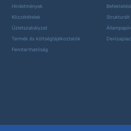
Hirdetmények
Befektetés
Közzétételek
Strukturált
Üzletszabályzat
Állampapír
Termék és költségtájékoztatók
Devizapiac
Fenntarthatóság