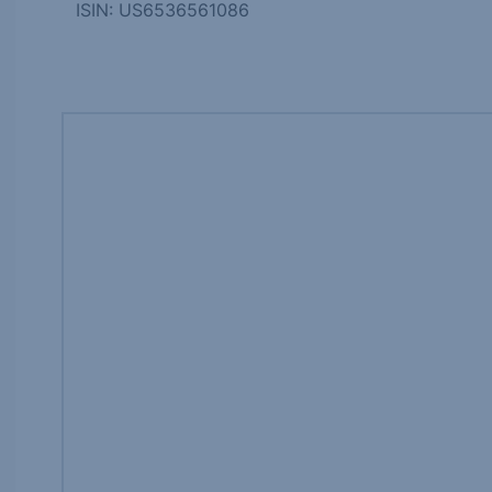
ISIN: US6536561086