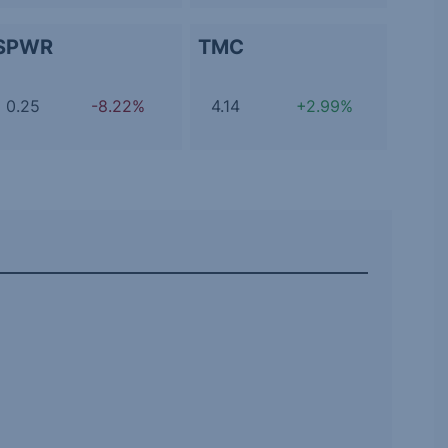
SPWR
TMC
0.25
-8.22%
4.14
+2.99%