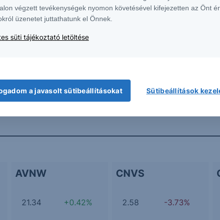
alon végzett tevékenységek nyomon követésével kifejezetten az Önt é
okról üzenetet juttathatunk el Önnek.
húzza az UniCredit árfolyamát
es süti tájékoztató letöltése
További Erste elemzések
ogadom a javasolt sütibeállításokat
Sütibeállítások keze
AVNW
CNVS
21.34
+0.42%
2.58
-3.73%