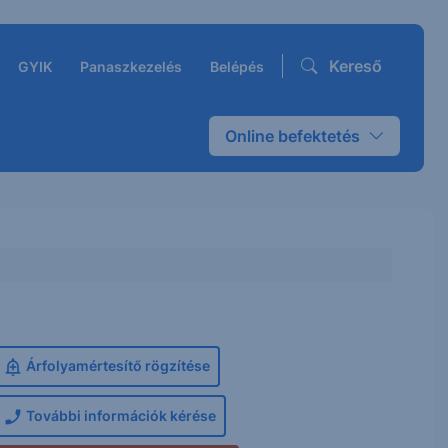
Kereső
GYIK
Panaszkezelés
Belépés
Online befektetés
Árfolyamértesítő rögzítése
További információk kérése