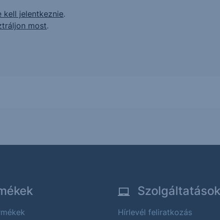
 kell jelentkeznie
.
ztráljon most
.
mékek
Szolgáltatáso
ermékek
Hírlevél feliratkozás