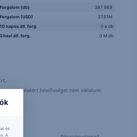
Forgalom (db)
387 869
Forgalom (USD)
37.81M
10 napos átl. forg.
0 e db
3 havi átl. forg.
0 M db
rt.
 megjelenéséért felelősséget nem vállalunk.
iók
at és
n. A
Részvényelemző