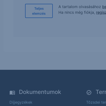
A tartalom olvasásához
be
Teljes
Ha nincs még fiókja,
regis
elemzés
Dokumentumok
Ter
Díjjegyzékek
Tőzsdei t