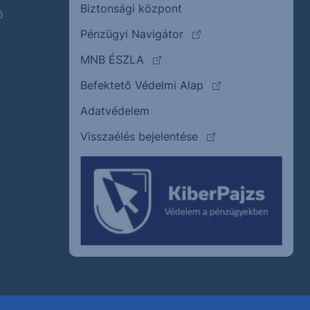
Biztonsági központ
ő
(külső oldalra ugrik)
Pénzügyi Navigátor
(külső oldalra ugrik)
MNB ÉSZLA
(külső oldalra ugrik
Befektető Védelmi Alap
Adatvédelem
(külső oldalra ugrik)
Visszaélés bejelentése