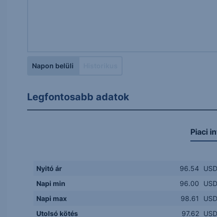
Napon belüli
Historikus
Legfontosabb adatok
Piaci i
Nyitó ár
96.54
US
Napi min
96.00
US
Napi max
98.61
US
Utolsó kötés
97.62
US