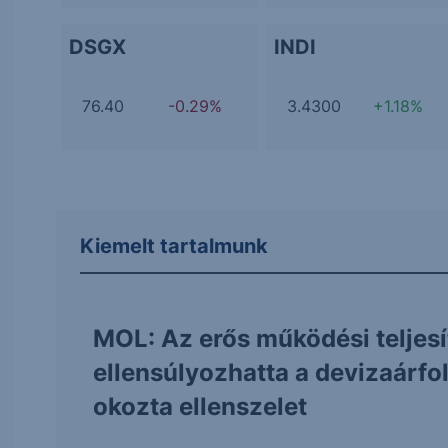
DSGX
INDI
76.40
-0.29%
3.4300
+1.18%
Kiemelt tartalmunk
MOL: Az erős működési teljes
ellensúlyozhatta a devizaárf
okozta ellenszelet