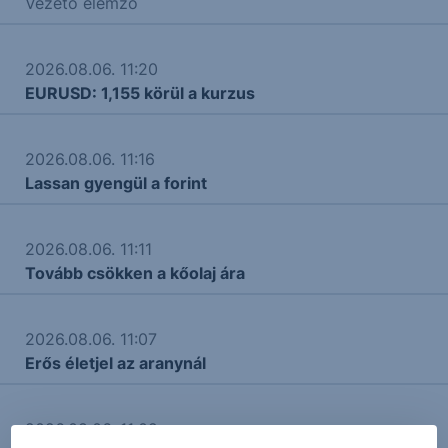
Vezető elemző
2026.08.06. 11:20
EURUSD: 1,155 körül a kurzus
2026.08.06. 11:16
Lassan gyengül a forint
2026.08.06. 11:11
Tovább csökken a kőolaj ára
2026.08.06. 11:07
Erős életjel az aranynál
2026.08.06. 11:02