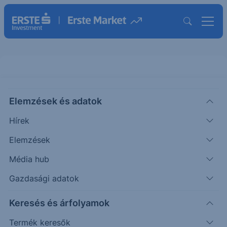
Elemzések és adatok
MNDY
(USA)
Monday.com Ltd.
Hírek
ISIN: IL0011762130
Elemzések
87.57
USD
-3.88
-4.24%
Média hub
Időpont: 26.08.06. 22:01
Előző záró:
91.45
(26.08.06.)
Gazdasági adatok
Árfolyamértesítő rögzítése
Keresés és árfolyamok
Termék keresők
További információk kérése