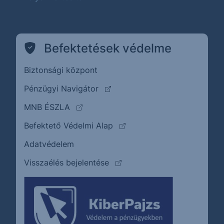
Befektetések védelme
Biztonsági központ
(külső oldalra ugrik)
Pénzügyi Navigátor
(külső oldalra ugrik)
MNB ÉSZLA
(külső oldalra ugrik)
Befektető Védelmi Alap
Adatvédelem
(külső oldalra ugrik)
Visszaélés bejelentése