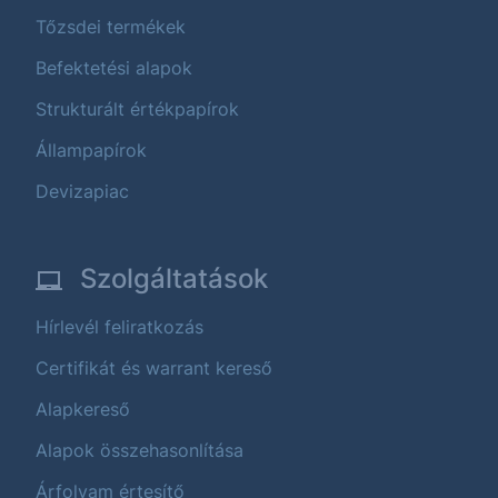
Tőzsdei termékek
Befektetési alapok
Strukturált értékpapírok
Állampapírok
Devizapiac
Szolgáltatások
Hírlevél feliratkozás
Certifikát és warrant kereső
Alapkereső
Alapok összehasonlítása
Árfolyam értesítő