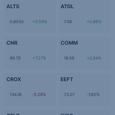
ALTS
ATGL
0.8550
+0.59%
7.49
+2.88%
CNR
COMM
89.76
+7.27%
19.58
+2.84%
CROX
EEFT
134.18
-2.29%
73.07
-1.62%