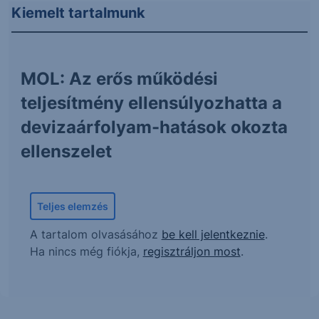
Kiemelt tartalmunk
MOL: Az erős működési
teljesítmény ellensúlyozhatta a
devizaárfolyam-hatások okozta
ellenszelet
Teljes elemzés
A tartalom olvasásához
be kell jelentkeznie
.
Ha nincs még fiókja,
regisztráljon most
.