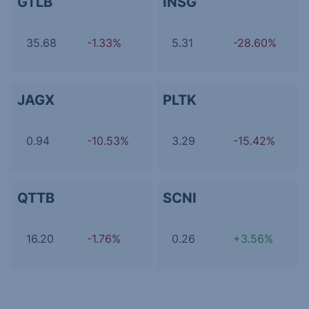
GTLB
INSG
35.68
-1.33%
5.31
-28.60%
JAGX
PLTK
0.94
-10.53%
3.29
-15.42%
QTTB
SCNI
16.20
-1.76%
0.26
+3.56%