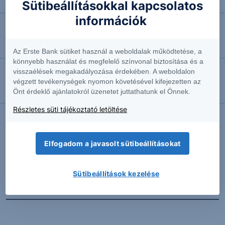
Ismét halasztják a Bayer perét
Sütibeállításokkal kapcsolatos
információk
2026.08.06. 10:51
Feladta ellenállását a Commerzbank
Az Erste Bank sütiket használ a weboldalak működtetése, a
könnyebb használat és megfelelő színvonal biztosítása és a
visszaélések megakadályozása érdekében. A weboldalon
2026.08.06. 10:39
végzett tevékenységek nyomon követésével kifejezetten az
Önt érdeklő ajánlatokról üzenetet juttathatunk el Önnek.
Megemelte előrejelzését a Siemens
Részletes süti tájékoztató letöltése
További Erste elemzések
Elfogadom a javasolt sütibeállításokat
Sütibeállítások kezelése
Kapcsolódó termékek