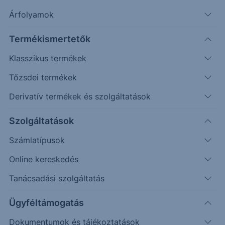
Árfolyamok
Erste Market Pro belépés
Termékismertetők
Klasszikus termékek
Tőzsdei termékek
Derivatív termékek és szolgáltatások
90.00
Szolgáltatások
Számlatípusok
88.00
Online kereskedés
Tanácsadási szolgáltatás
86.00
Ügyféltámogatás
Dokumentumok és tájékoztatások