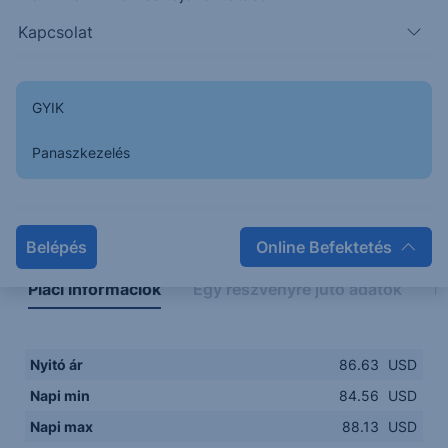
84.00
14:00
16:00
18:00
20:00
Kapcsolat
15:00
18:00
GYIK
Panaszkezelés
Napon belüli
Historikus
Legfontosabb adatok
Belépés
Online Befektetés
Piaci információk
Egy részvényre jutó adatok
E
Nyitó ár
86.63
USD
Napi min
84.56
USD
Napi max
88.13
USD