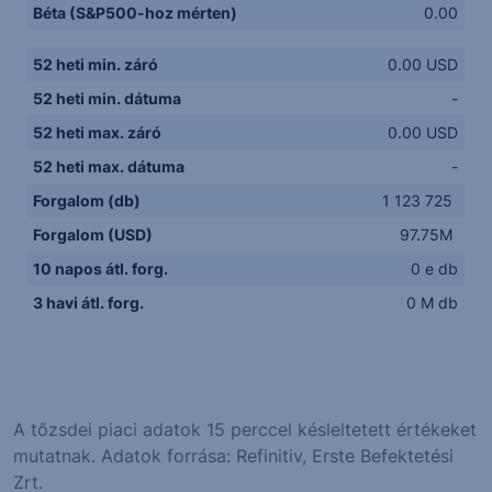
Béta (S&P500-hoz mérten)
0.00
52 heti min. záró
0.00 USD
52 heti min. dátuma
-
52 heti max. záró
0.00 USD
52 heti max. dátuma
-
Forgalom (db)
1 123 725
Forgalom (USD)
97.75M
10 napos átl. forg.
0 e db
3 havi átl. forg.
0 M db
A tőzsdei piaci adatok 15 perccel késleltetett értékeket
mutatnak. Adatok forrása: Refinitiv, Erste Befektetési
Zrt.