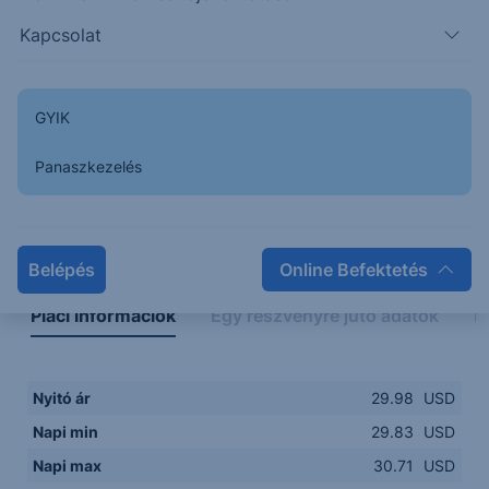
29.50
14:00
16:00
18:00
20:00
Kapcsolat
15:00
18:00
GYIK
Panaszkezelés
Napon belüli
Historikus
Legfontosabb adatok
Belépés
Online Befektetés
Piaci információk
Egy részvényre jutó adatok
E
Nyitó ár
29.98
USD
Napi min
29.83
USD
Napi max
30.71
USD