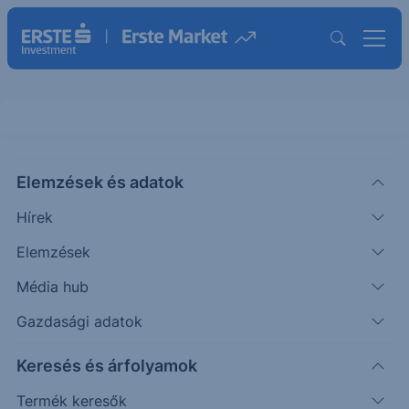
Elemzések és adatok
JAN
(USA)
JanOne Ord Shs
Hírek
ISIN: US4710241096
Elemzések
30.46
USD
+0.77
+2.59%
Média hub
Időpont: 26.08.07. 22:01
Előző záró:
29.69
(26.08.07.)
Gazdasági adatok
Árfolyamértesítő rögzítése
Keresés és árfolyamok
Termék keresők
További információk kérése