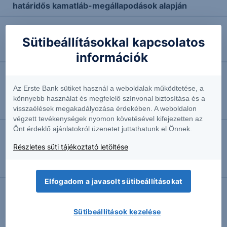
határidős kamatláb-megállapodások alapján
2026.07.06. 15:24
Sütibeállításokkal kapcsolatos
Elfordulhatnak a befektetők a chipgyártóktól
információk
2026.07.03. 08:49
Az Erste Bank sütiket használ a weboldalak működtetése, a
A támaszzóna alján: Olaj - 2026/50 - napi
könnyebb használat és megfelelő színvonal biztosítása és a
Szakmai vezető
visszaélések megakadályozása érdekében. A weboldalon
végzett tevékenységek nyomon követésével kifejezetten az
Önt érdeklő ajánlatokról üzenetet juttathatunk el Önnek.
2026.06.29. 15:46
Részletes süti tájékoztató letöltése
Máris egy jelentős indexhez csatlakozhat a
SpaceX
Elfogadom a javasolt sütibeállításokat
Sütibeállítások kezelése
További Erste elemzések