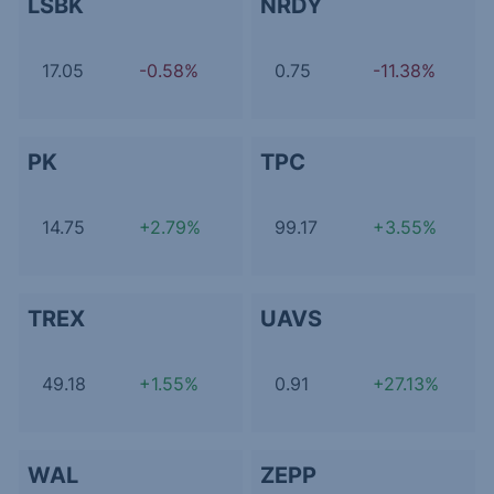
LSBK
NRDY
17.05
-0.58%
0.75
-11.38%
PK
TPC
14.75
+2.79%
99.17
+3.55%
TREX
UAVS
49.18
+1.55%
0.91
+27.13%
WAL
ZEPP