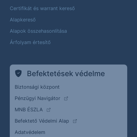
Certifikát és warrant kereső
Alapkereső
Alapok összehasonlítása
Árfolyam értesítő
Befektetések védelme
Biztonsági központ
(külső oldalra ugrik)
Pénzügyi Navigátor
(külső oldalra ugrik)
MNB ÉSZLA
(külső oldalra ugrik)
Befektető Védelmi Alap
Adatvédelem