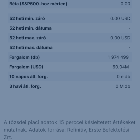
Béta (S&P500-hoz mérten)
0.00
52 heti min. záró
0.00 USD
52 heti min. dátuma
-
52 heti max. záró
0.00 USD
52 heti max. dátuma
-
Forgalom (db)
1 974 499
Forgalom (USD)
60.04M
10 napos átl. forg.
0 e db
3 havi átl. forg.
0 M db
A tőzsdei piaci adatok 15 perccel késleltetett értékeket
mutatnak. Adatok forrása: Refinitiv, Erste Befektetési
Zrt.