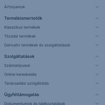
Árfolyamok
Erste Market Pro belépés
Termékismertetők
Klasszikus termékek
Tőzsdei termékek
Derivatív termékek és szolgáltatások
30.75
Szolgáltatások
30.50
Számlatípusok
30.25
Online kereskedés
30.00
Tanácsadási szolgáltatás
29.75
Ügyféltámogatás
Dokumentumok és tájékoztatások