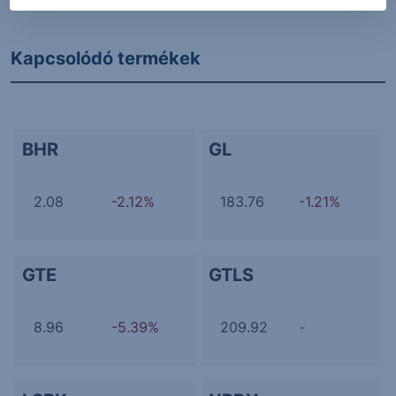
Kapcsolódó termékek
BHR
GL
2.08
-2.12%
183.76
-1.21%
GTE
GTLS
8.96
-5.39%
209.92
-