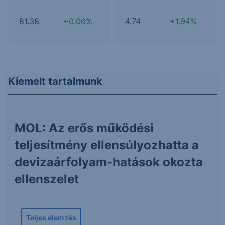
81.38
+0.06%
4.74
+1.94%
Kiemelt tartalmunk
MOL: Az erős működési
teljesítmény ellensúlyozhatta a
devizaárfolyam-hatások okozta
ellenszelet
Teljes elemzés