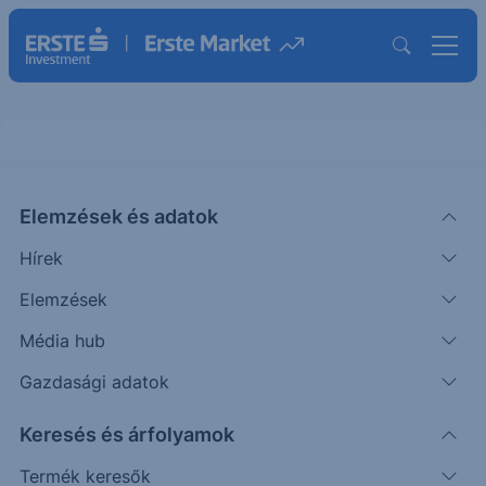
Elemzések és adatok
DFH
(USA)
Dream Finders Homes Inc.
Hírek
ISIN: US26154D1000
Elemzések
14.27
USD
+0.25
+1.78%
Média hub
Időpont: 26.08.07. 17:45
Előző záró:
14.02
(26.08.06.)
Gazdasági adatok
Árfolyamértesítő rögzítése
Keresés és árfolyamok
Termék keresők
További információk kérése