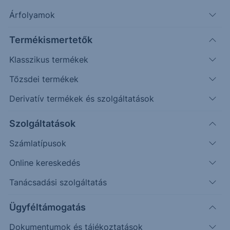
Árfolyamok
Erste Market Pro belépés
Termékismertetők
Klasszikus termékek
Tőzsdei termékek
Derivatív termékek és szolgáltatások
14.6000
Szolgáltatások
Számlatípusok
14.4000
Online kereskedés
Tanácsadási szolgáltatás
14.2000
Ügyféltámogatás
Dokumentumok és tájékoztatások