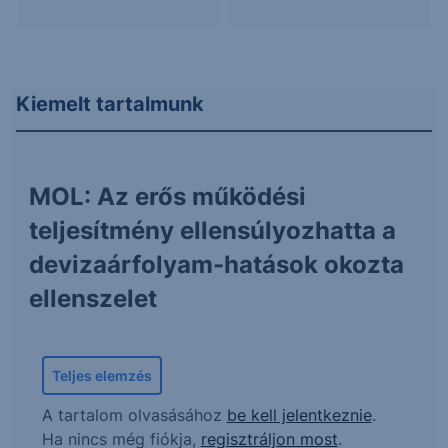
Kiemelt tartalmunk
MOL: Az erős működési
teljesítmény ellensúlyozhatta a
devizaárfolyam-hatások okozta
ellenszelet
Teljes elemzés
A tartalom olvasásához
be kell jelentkeznie
.
Ha nincs még fiókja,
regisztráljon most
.