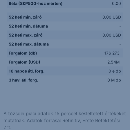
Béta (S&P500-hoz mérten)
0.00
52 heti min. záró
0.00 USD
52 heti min. dátuma
-
52 heti max. záró
0.00 USD
52 heti max. dátuma
-
Forgalom (db)
176 273
Forgalom (USD)
2.54M
10 napos átl. forg.
0 e db
3 havi átl. forg.
0 M db
A tőzsdei piaci adatok 15 perccel késleltetett értékeket
mutatnak. Adatok forrása: Refinitiv, Erste Befektetési
Zrt.