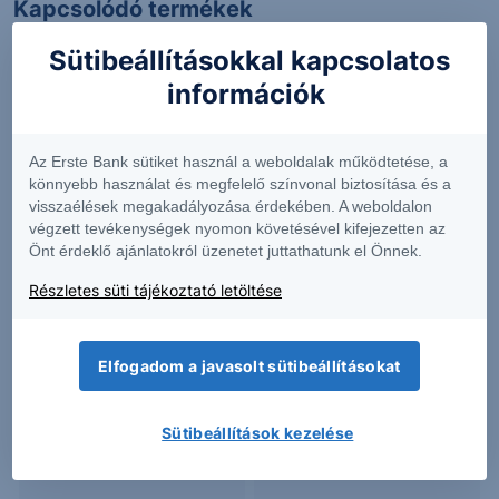
Kapcsolódó termékek
Sütibeállításokkal kapcsolatos
információk
ALTS
ASML
Az Erste Bank sütiket használ a weboldalak működtetése, a
könnyebb használat és megfelelő színvonal biztosítása és a
0.8550
+0.59%
1 726.26
+1.28%
visszaélések megakadályozása érdekében. A weboldalon
végzett tevékenységek nyomon követésével kifejezetten az
Önt érdeklő ajánlatokról üzenetet juttathatunk el Önnek.
CINF
COMM
Részletes süti tájékoztató letöltése
177.22
-1.02%
19.58
+2.84%
Elfogadom a javasolt sütibeállításokat
Sütibeállítások kezelése
LLYVA
OPK