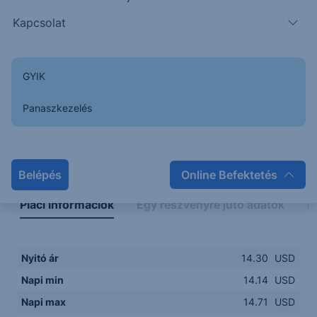
14.0000
14:00
16:00
18:00
20:00
Kapcsolat
15:00
18:00
GYIK
Panaszkezelés
Napon belüli
Historikus
Legfontosabb adatok
Belépés
Online Befektetés
Piaci információk
Egy részvényre jutó adatok
E
Nyitó ár
14.30
USD
Napi min
14.14
USD
Napi max
14.71
USD