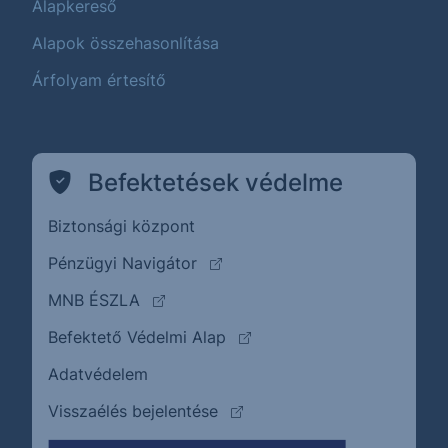
Alapkereső
Alapok összehasonlítása
Árfolyam értesítő
Befektetések védelme
Biztonsági központ
(külső oldalra ugrik)
Pénzügyi Navigátor
(külső oldalra ugrik)
MNB ÉSZLA
(külső oldalra ugrik)
Befektető Védelmi Alap
Adatvédelem
(külső oldalra ugrik)
Visszaélés bejelentése