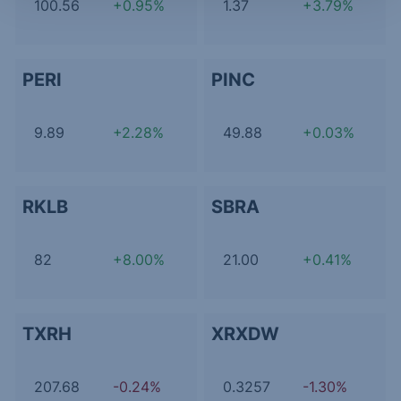
100.56
+0.95%
1.37
+3.79%
PERI
PINC
9.89
+2.28%
49.88
+0.03%
RKLB
SBRA
82
+8.00%
21.00
+0.41%
TXRH
XRXDW
207.68
-0.24%
0.3257
-1.30%