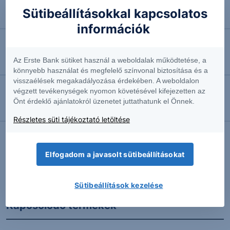
2026.08.06. 11:02
Sütibeállításokkal kapcsolatos
Ismét halasztják a Bayer perét
információk
2026.08.06. 10:51
Az Erste Bank sütiket használ a weboldalak működtetése, a
Feladta ellenállását a Commerzbank
könnyebb használat és megfelelő színvonal biztosítása és a
visszaélések megakadályozása érdekében. A weboldalon
végzett tevékenységek nyomon követésével kifejezetten az
2026.08.06. 10:39
Önt érdeklő ajánlatokról üzenetet juttathatunk el Önnek.
Megemelte előrejelzését a Siemens
Részletes süti tájékoztató letöltése
Elfogadom a javasolt sütibeállításokat
További Erste elemzések
Sütibeállítások kezelése
Kapcsolódó termékek