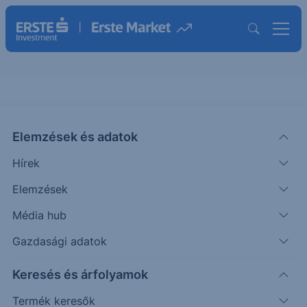
Elemzések és adatok
CRNX
(USA)
Crinetics Pharmaceuticals Ord
Hírek
Shs
Elemzések
ISIN: US22663K1079
Média hub
83.92
USD
-0.08
-0.10%
Időpont: 26.08.06. 22:01
Gazdasági adatok
Előző záró:
84.00
(26.08.06.)
Keresés és árfolyamok
Árfolyamértesítő rögzítése
Termék keresők