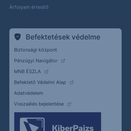
Árfolyam értesítő
Befektetések védelme
Biztonsági központ
(külső oldalra ugrik)
Pénzügyi Navigátor
(külső oldalra ugrik)
MNB ÉSZLA
(külső oldalra ugrik)
Befektető Védelmi Alap
Adatvédelem
(külső oldalra ugrik)
Visszaélés bejelentése