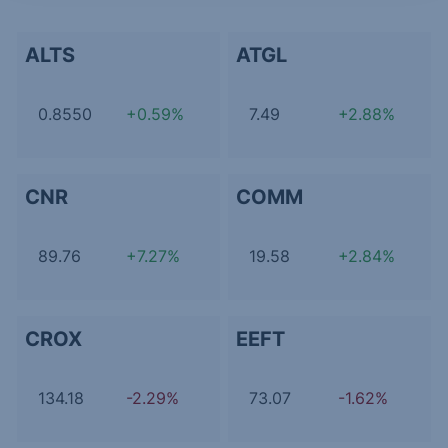
ALTS
ATGL
0.8550
+0.59%
7.49
+2.88%
CNR
COMM
89.76
+7.27%
19.58
+2.84%
CROX
EEFT
134.18
-2.29%
73.07
-1.62%