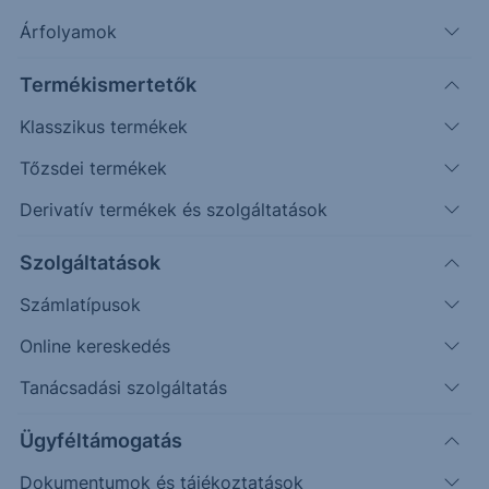
További információk kérése
Árfolyamok
Erste Market Pro belépés
Termékismertetők
Klasszikus termékek
Tőzsdei termékek
Derivatív termékek és szolgáltatások
Szolgáltatások
84.0500
Számlatípusok
Online kereskedés
84.0000
Tanácsadási szolgáltatás
Ügyféltámogatás
83.9500
Dokumentumok és tájékoztatások