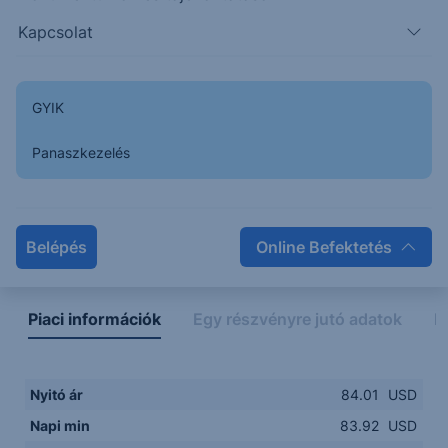
Kapcsolat
83.9000
14:00
16:00
18:00
20:00
GYIK
15:00
18:00
Panaszkezelés
Napon belüli
Historikus
Legfontosabb adatok
Belépés
Online Befektetés
Piaci információk
Egy részvényre jutó adatok
E
Nyitó ár
84.01
USD
Napi min
83.92
USD