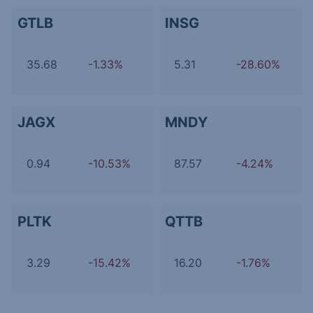
GTLB
INSG
35.68
-1.33%
5.31
-28.60%
JAGX
MNDY
0.94
-10.53%
87.57
-4.24%
PLTK
QTTB
3.29
-15.42%
16.20
-1.76%