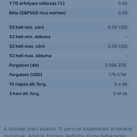
YTD árfolyam változás (%)
0.00
Béta (S&P500-hoz mérten)
0.00
52 heti min. záró
0.00 USD
52 heti min. dátuma
-
52 heti max. záró
0.00 USD
52 heti max. dátuma
-
Forgalom (db)
2 096 259
Forgalom (USD)
176.07M
10 napos átl. forg.
0 e db
3 havi átl. forg.
0 M db
A tőzsdei piaci adatok 15 perccel késleltetett értékeket
mutatnak. Adatok forrása: Refinitiv, Erste Befektetési