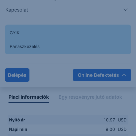
Kapcsolat
9.00
14:00
16:00
18:00
20:00
GYIK
15:00
18:00
Panaszkezelés
Napon belüli
Historikus
Legfontosabb adatok
Belépés
Online Befektetés
Piaci információk
Egy részvényre jutó adatok
E
Nyitó ár
10.97
USD
Napi min
9.00
USD