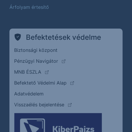
Árfolyam értesítő
Befektetések védelme
Biztonsági központ
(külső oldalra ugrik)
Pénzügyi Navigátor
(külső oldalra ugrik)
MNB ÉSZLA
(külső oldalra ugrik)
Befektető Védelmi Alap
Adatvédelem
(külső oldalra ugrik)
Visszaélés bejelentése