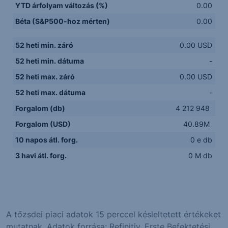
YTD árfolyam változás (%)
0.00
Béta (S&P500-hoz mérten)
0.00
52 heti min. záró
0.00 USD
52 heti min. dátuma
-
52 heti max. záró
0.00 USD
52 heti max. dátuma
-
Forgalom (db)
4 212 948
Forgalom (USD)
40.89M
10 napos átl. forg.
0 e db
3 havi átl. forg.
0 M db
A tőzsdei piaci adatok 15 perccel késleltetett értékeket
mutatnak. Adatok forrása: Refinitiv, Erste Befektetési