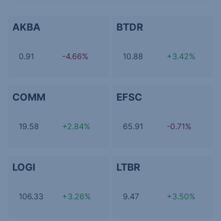
AKBA
BTDR
0.91
-4.66%
10.88
+3.42%
COMM
EFSC
19.58
+2.84%
65.91
-0.71%
LOGI
LTBR
106.33
+3.26%
9.47
+3.50%