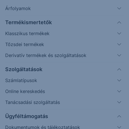
További információk kérése
Árfolyamok
Erste Market Pro belépés
Termékismertetők
Klasszikus termékek
Tőzsdei termékek
Derivatív termékek és szolgáltatások
Szolgáltatások
11.00
Számlatípusok
10.50
Online kereskedés
Tanácsadási szolgáltatás
10.00
Ügyféltámogatás
9.50
Dokumentumok és tájékoztatások