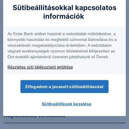
2026.08.07. 10:44
Sütibeállításokkal kapcsolatos
Négyhavi mélyponton a forint
információk
2026.08.07. 10:41
Az Erste Bank sütiket használ a weboldalak működtetése, a
EURUSD: munkapiaci jelentésre várva
könnyebb használat és megfelelő színvonal biztosítása és a
visszaélések megakadályozása érdekében. A weboldalon
végzett tevékenységek nyomon követésével kifejezetten az
2026.08.07. 10:37
Önt érdeklő ajánlatokról üzenetet juttathatunk el Önnek.
Megint emelkedésben az olaj
Részletes süti tájékoztató letöltése
Elfogadom a javasolt sütibeállításokat
További Erste elemzések
Sütibeállítások kezelése
Kapcsolódó termékek