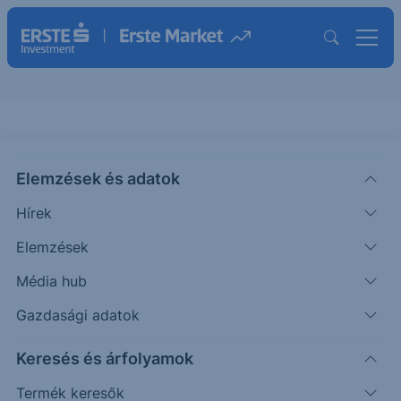
Elemzések és adatok
CCOI
(USA)
Cogent Communications
Hírek
Holdings
Elemzések
ISIN: US19239V3024
Média hub
9.92
USD
-0.99
-9.07%
Időpont: 26.08.07. 22:01
Gazdasági adatok
Előző záró:
10.91
(26.08.07.)
Keresés és árfolyamok
Árfolyamértesítő rögzítése
Termék keresők