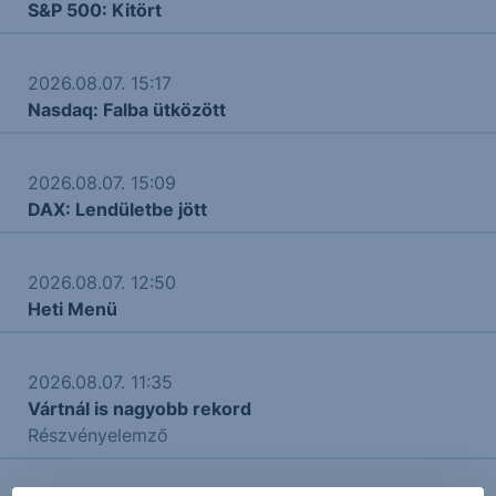
S&P 500: Kitört
2026.08.07. 15:17
Nasdaq: Falba ütközött
2026.08.07. 15:09
DAX: Lendületbe jött
2026.08.07. 12:50
Heti Menü
2026.08.07. 11:35
Vártnál is nagyobb rekord
Részvényelemző