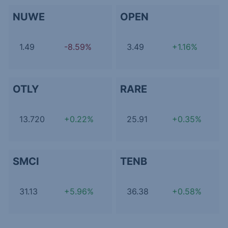
NUWE
OPEN
1.49
-8.59%
3.49
+1.16%
OTLY
RARE
13.720
+0.22%
25.91
+0.35%
SMCI
TENB
31.13
+5.96%
36.38
+0.58%