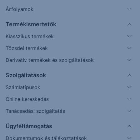
Árfolyamok
Erste Market Pro belépés
Termékismertetők
Klasszikus termékek
Tőzsdei termékek
Derivatív termékek és szolgáltatások
25.00
Szolgáltatások
20.00
Számlatípusok
Online kereskedés
15.00
Tanácsadási szolgáltatás
10.00
Ügyféltámogatás
Dokumentumok és tájékoztatások