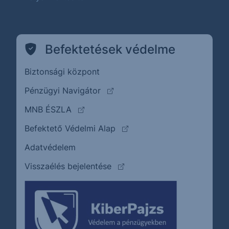
Befektetések védelme
Biztonsági központ
(külső oldalra ugrik)
Pénzügyi Navigátor
(külső oldalra ugrik)
MNB ÉSZLA
(külső oldalra ugrik)
Befektető Védelmi Alap
Adatvédelem
(külső oldalra ugrik)
Visszaélés bejelentése