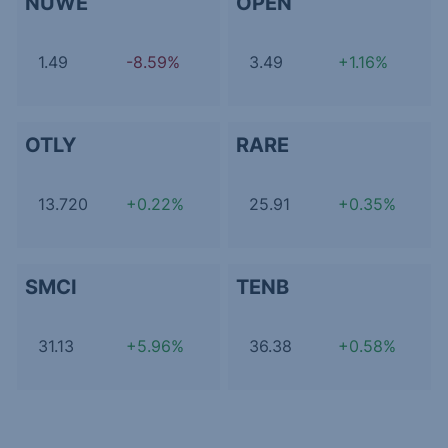
NUWE
OPEN
1.49
-8.59%
3.49
+1.16%
OTLY
RARE
13.720
+0.22%
25.91
+0.35%
SMCI
TENB
31.13
+5.96%
36.38
+0.58%