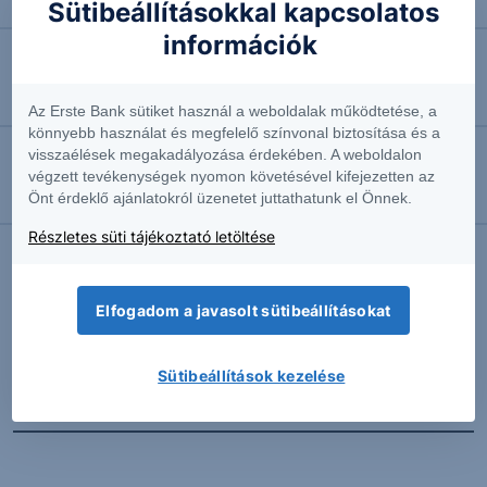
Négyhavi mélyponton a forint
Sütibeállításokkal kapcsolatos
információk
2026.08.07. 10:41
EURUSD: munkapiaci jelentésre várva
Az Erste Bank sütiket használ a weboldalak működtetése, a
könnyebb használat és megfelelő színvonal biztosítása és a
visszaélések megakadályozása érdekében. A weboldalon
2026.08.07. 10:37
végzett tevékenységek nyomon követésével kifejezetten az
Önt érdeklő ajánlatokról üzenetet juttathatunk el Önnek.
Megint emelkedésben az olaj
Részletes süti tájékoztató letöltése
További Erste elemzések
Elfogadom a javasolt sütibeállításokat
Sütibeállítások kezelése
Kapcsolódó termékek