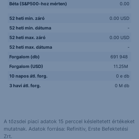
Béta (S&P500-hoz mérten)
0.00
52 heti min. záró
0.00 USD
52 heti min. dátuma
-
52 heti max. záró
0.00 USD
52 heti max. dátuma
-
Forgalom (db)
691 948
Forgalom (USD)
11.25M
10 napos átl. forg.
0 e db
3 havi átl. forg.
0 M db
A tőzsdei piaci adatok 15 perccel késleltetett értékeket
mutatnak. Adatok forrása: Refinitiv, Erste Befektetési
Zrt.