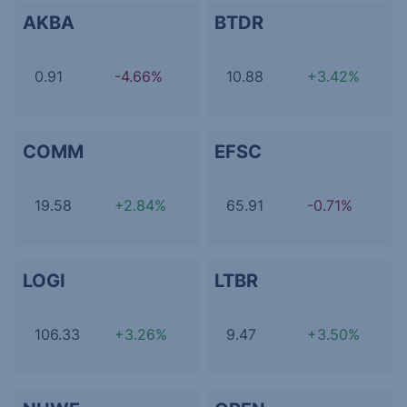
AKBA
BTDR
0.91
-4.66%
10.88
+3.42%
COMM
EFSC
19.58
+2.84%
65.91
-0.71%
LOGI
LTBR
106.33
+3.26%
9.47
+3.50%