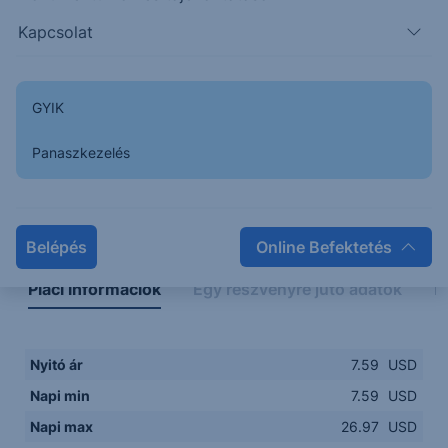
5.00
15:00
16:00
17:00
18:00
19:00
20:00
Kapcsolat
15:00
18:00
GYIK
Panaszkezelés
Napon belüli
Historikus
Legfontosabb adatok
Belépés
Online Befektetés
Piaci információk
Egy részvényre jutó adatok
E
Nyitó ár
7.59
USD
Napi min
7.59
USD
Napi max
26.97
USD