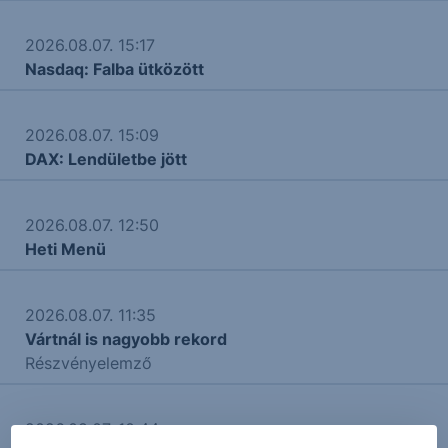
2026.08.07. 15:17
Nasdaq: Falba ütközött
2026.08.07. 15:09
DAX: Lendületbe jött
2026.08.07. 12:50
Heti Menü
2026.08.07. 11:35
Vártnál is nagyobb rekord
Részvényelemző
2026.08.07. 10:44