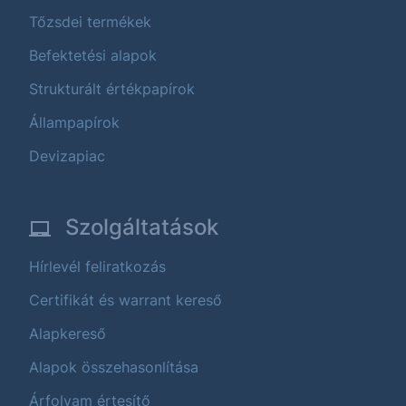
Tőzsdei termékek
Befektetési alapok
Strukturált értékpapírok
Állampapírok
Devizapiac
Szolgáltatások
Hírlevél feliratkozás
Certifikát és warrant kereső
Alapkereső
Alapok összehasonlítása
Árfolyam értesítő