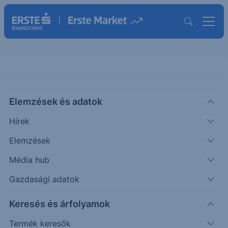
Elemzések és adatok
ATGL
(USA)
Alpha Technology Group Ord Shs
Hírek
ISIN: VGG0232G1072
Elemzések
8.35
USD
+0.86
+11.48%
Média hub
Időpont: 26.08.07. 22:01
Előző záró:
7.50
(26.08.07.)
Gazdasági adatok
Árfolyamértesítő rögzítése
Keresés és árfolyamok
Termék keresők
További információk kérése