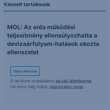
Kiemelt tartalmunk
MOL: Az erős működési
teljesítmény ellensúlyozhatta a
devizaárfolyam-hatások okozta
ellenszelet
Teljes elemzés
A tartalom olvasásához
be kell jelentkeznie
.
Ha nincs még fiókja,
regisztráljon most
.