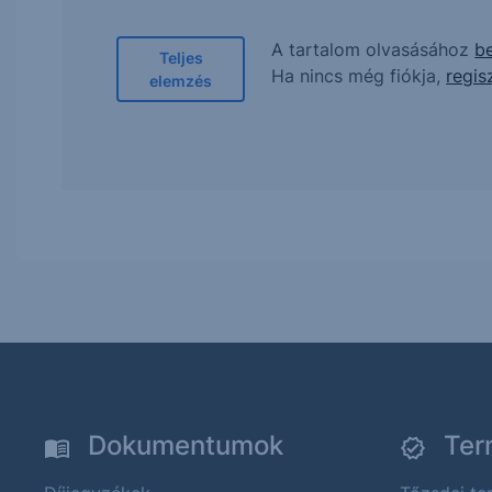
A tartalom olvasásához
be
Teljes
Ha nincs még fiókja,
regis
elemzés
Dokumentumok
Ter