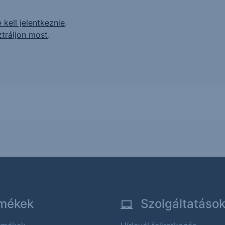
 kell jelentkeznie
.
ztráljon most
.
mékek
Szolgáltatáso