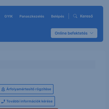
Kereső
GYIK
Panaszkezelés
Belépés
Online befektetés
Árfolyamértesítő rögzítése
További információk kérése