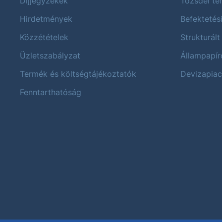
Díjjegyzékek
Tőzsdei t
Hirdetmények
Befektetés
Közzétételek
Strukturált
Üzletszabályzat
Állampapír
Termék és költségtájékoztatók
Devizapiac
Fenntarthatóság