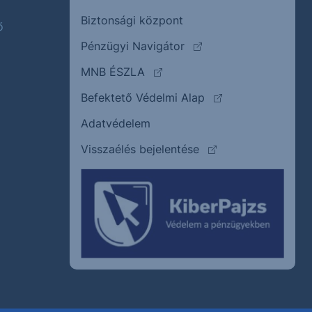
Biztonsági központ
ő
(külső oldalra ugrik)
Pénzügyi Navigátor
(külső oldalra ugrik)
MNB ÉSZLA
(külső oldalra ugrik
Befektető Védelmi Alap
Adatvédelem
(külső oldalra ugrik)
Visszaélés bejelentése