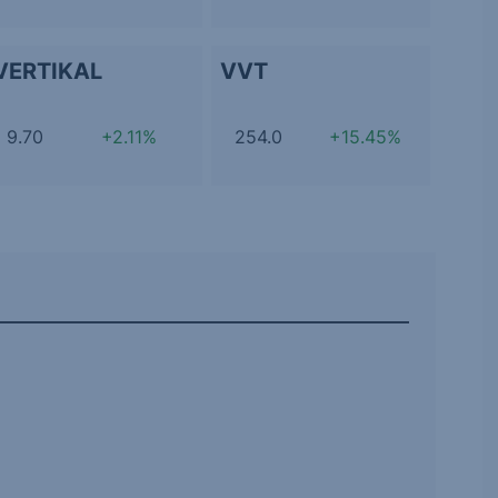
VERTIKAL
VVT
9.70
+2.11%
254.0
+15.45%