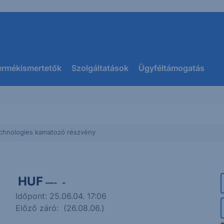
ermékismertetők
Szolgáltatások
Ügyféltámogatás
echnologies kamatozó részvény
HUF
—
-
-
Időpont: 25.06.04. 17:06
Előző záró:
(26.08.06.)