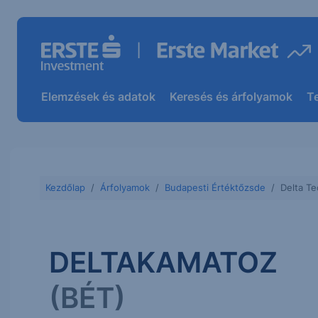
Elemzések és adatok
Keresés és árfolyamok
T
Kezdőlap
Árfolyamok
Budapesti Értéktőzsde
Delta T
DELTAKAMATOZ
(BÉT)