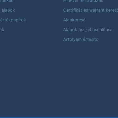
ermékek
Hírlevél feliratkozás
i alapok
Certifikát és warrant keres
 értékpapírok
Alapkereső
ok
Alapok összehasonlítása
Árfolyam értesítő