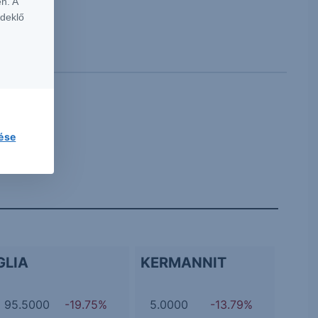
n. A
rdeklő
lése
GLIA
KERMANNIT
95.5000
-19.75%
5.0000
-13.79%