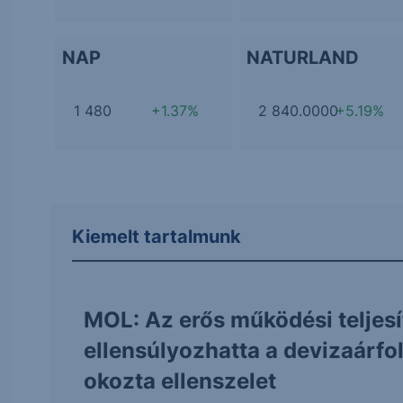
NAP
NATURLAND
1 480
+1.37%
2 840.0000
+5.19%
Kiemelt tartalmunk
MOL: Az erős működési teljes
ellensúlyozhatta a devizaárf
okozta ellenszelet