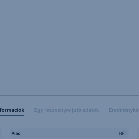
nformációk
Egy részvényre jutó adatok
Eredményki
F
Piac
BÉT