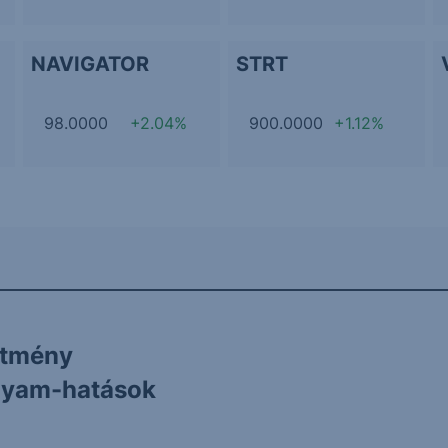
NAVIGATOR
STRT
98.0000
+2.04%
900.0000
+1.12%
ítmény
olyam-hatások