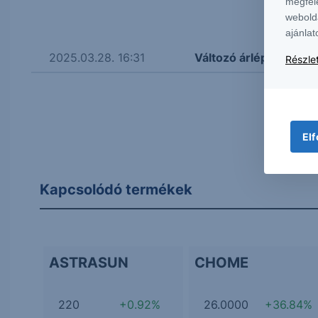
megfel
webold
ajánlat
2025.03.28. 16:31
Változó árlépésközök 
Részlet
Elf
Kapcsolódó termékek
ASTRASUN
CHOME
220
+0.92%
26.0000
+36.84%