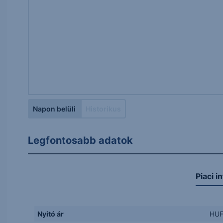
Napon belüli
Historikus
Legfontosabb adatok
Piaci i
Nyitó ár
HU