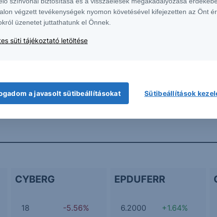
elő színvonal biztosítása és a visszaélések megakadályozása érdekébe
Erste elemzések
Piaci hírek
alon végzett tevékenységek nyomon követésével kifejezetten az Önt é
okról üzenetet juttathatunk el Önnek.
a budapesti, bécsi és frankfurti tőzsdén
es süti tájékoztató letöltése
További Erste elemzések
ogadom a javasolt sütibeállításokat
Sütibeállítások keze
CYBERG
EPDUFERR
18
-5.56%
6.2000
+1.64%