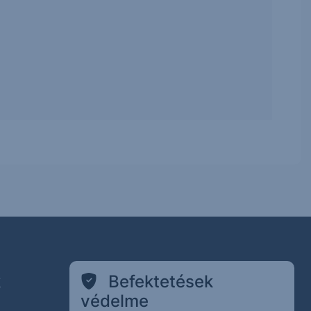
k
Befektetések
védelme