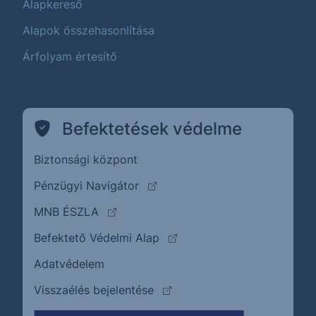
Alapkereső
Alapok összehasonlítása
Árfolyam értesítő
Befektetések védelme
Biztonsági központ
(külső oldalra ugrik)
Pénzügyi Navigátor
(külső oldalra ugrik)
MNB ÉSZLA
(külső oldalra ugrik)
Befektető Védelmi Alap
Adatvédelem
(külső oldalra ugrik)
Visszaélés bejelentése