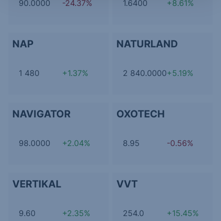
90.0000
-24.37%
1.6400
+8.61%
NAP
NATURLAND
1 480
+1.37%
2 840.0000
+5.19%
NAVIGATOR
OXOTECH
98.0000
+2.04%
8.95
-0.56%
VERTIKAL
VVT
9.60
+2.35%
254.0
+15.45%