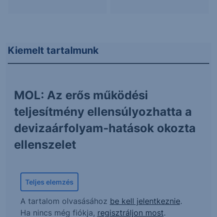
Kiemelt tartalmunk
MOL: Az erős működési
teljesítmény ellensúlyozhatta a
devizaárfolyam-hatások okozta
ellenszelet
Teljes elemzés
A tartalom olvasásához
be kell jelentkeznie
.
Ha nincs még fiókja,
regisztráljon most
.