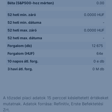
Béta (S&P500-hoz mérten)
0.00
52 heti min. záró
0.0000 HUF
52 heti min. dátuma
-
52 heti max. záró
0.0000 HUF
52 heti max. dátuma
-
Forgalom (db)
12 675
Forgalom (HUF)
64e
10 napos átl. forg.
0 e db
3 havi átl. forg.
0 M db
A tőzsdei piaci adatok 15 perccel késleltetett értékeket
mutatnak. Adatok forrása: Refinitiv, Erste Befektetési
Zrt.