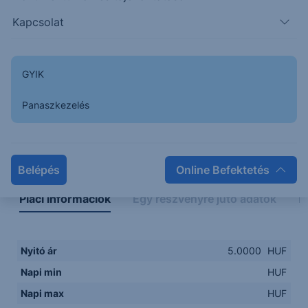
5.0000
8. Aug
9. Aug
10. Aug
Kapcsolat
8. Aug
10. Aug
GYIK
Panaszkezelés
Napon belüli
Historikus
Legfontosabb adatok
Belépés
Online Befektetés
Piaci információk
Egy részvényre jutó adatok
E
Nyitó ár
5.0000
HUF
Napi min
HUF
Napi max
HUF