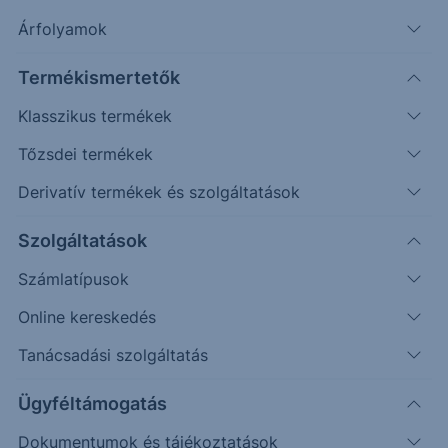
Árfolyamok
Erste Market Pro belépés
Termékismertetők
Klasszikus termékek
Tőzsdei termékek
Derivatív termékek és szolgáltatások
5.8000
Szolgáltatások
5.6000
Számlatípusok
Online kereskedés
5.4000
Tanácsadási szolgáltatás
5.2000
Ügyféltámogatás
Dokumentumok és tájékoztatások