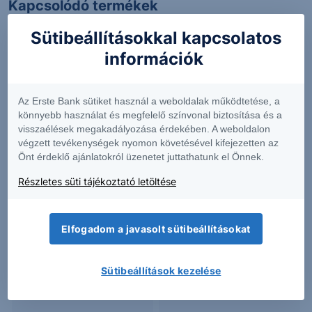
Kapcsolódó termékek
Sütibeállításokkal kapcsolatos
információk
ASTRASUN
CHOME
Az Erste Bank sütiket használ a weboldalak működtetése, a
könnyebb használat és megfelelő színvonal biztosítása és a
220
+0.92%
26.0000
+36.84%
visszaélések megakadályozása érdekében. A weboldalon
végzett tevékenységek nyomon követésével kifejezetten az
Önt érdeklő ajánlatokról üzenetet juttathatunk el Önnek.
CYBERG
EPDUFERR
Részletes süti tájékoztató letöltése
18
-5.56%
6.0800
-0.33%
Elfogadom a javasolt sütibeállításokat
Sütibeállítások kezelése
GLIA
MULTIHOME