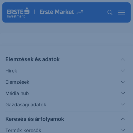
Elemzések és adatok
KERMANNIT
(BÉT)
KERMANN IT
Hírek
ISIN: HU0000229299
Elemzések
5.8000
HUF
-0.8000
-13.79%
Média hub
Időpont: 26.08.07. 17:06
Előző záró:
5.8000
(26.08.07.)
Gazdasági adatok
Árfolyamértesítő rögzítése
Keresés és árfolyamok
Termék keresők
További információk kérése