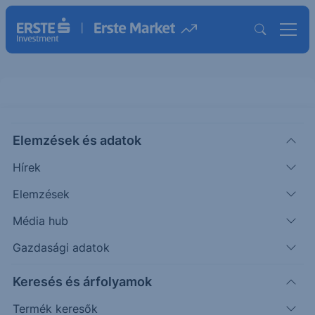
Elemzések és adatok
LTH
(USA)
Life Time Group Holdings Ord Shs
Hírek
ISIN: US53190C1027
Elemzések
43.48
USD
-1.83
-4.04%
Média hub
Időpont: 26.08.06. 22:00
Előző záró:
45.31
(26.08.06.)
Gazdasági adatok
Árfolyamértesítő rögzítése
Keresés és árfolyamok
Termék keresők
További információk kérése