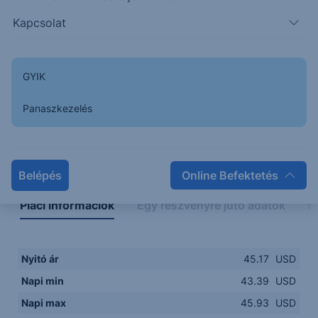
43.00
14:00
16:00
18:00
20:00
Kapcsolat
15:00
18:00
GYIK
Panaszkezelés
Napon belüli
Historikus
Legfontosabb adatok
Belépés
Online Befektetés
Piaci információk
Egy részvényre jutó adatok
E
Nyitó ár
45.17
USD
Napi min
43.39
USD
Napi max
45.93
USD