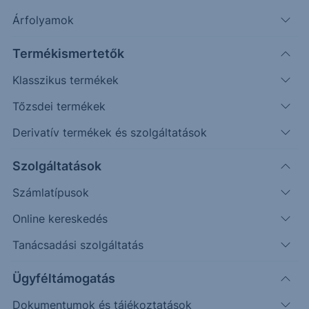
Árfolyamok
Erste Market Pro belépés
Termékismertetők
Klasszikus termékek
Tőzsdei termékek
Derivatív termékek és szolgáltatások
45.00
Szolgáltatások
44.50
Számlatípusok
Online kereskedés
44.00
Tanácsadási szolgáltatás
43.50
Ügyféltámogatás
Dokumentumok és tájékoztatások