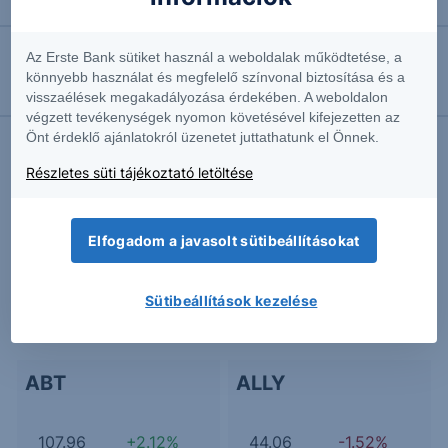
Európában minden harmadik új plug-in hibrid kínai
Az Erste Bank sütiket használ a weboldalak működtetése, a
2026.07.21. 16:58
könnyebb használat és megfelelő színvonal biztosítása és a
Advisory Nézőpont - 2026.07.21
visszaélések megakadályozása érdekében. A weboldalon
végzett tevékenységek nyomon követésével kifejezetten az
Önt érdeklő ajánlatokról üzenetet juttathatunk el Önnek.
Részletes süti tájékoztató letöltése
További Erste elemzések
Elfogadom a javasolt sütibeállításokat
Kapcsolódó termékek
Sütibeállítások kezelése
ABT
ALLY
107.96
+2.12%
44.06
-1.52%