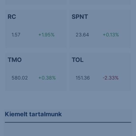
RC
SPNT
1.57
+1.95%
23.64
+0.13%
TMO
TOL
580.02
+0.38%
151.36
-2.33%
Kiemelt tartalmunk