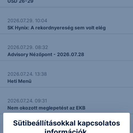
USD 26-29
2026.07.29. 10:04
SK Hynix: A rekordnyereség sem volt elég
2026.07.29. 08:32
Advisory Nézőpont - 2026.07.28
2026.07.24. 13:38
Heti Menü
2026.07.24. 09:31
Nem okozott meglepetést az EKB
Sütibeállításokkal kapcsolatos
2026.07.22. 09:34
információk