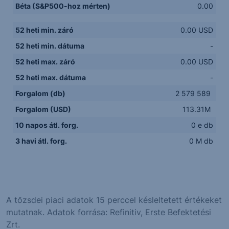
Béta (S&P500-hoz mérten)
0.00
52 heti min. záró
0.00 USD
52 heti min. dátuma
-
52 heti max. záró
0.00 USD
52 heti max. dátuma
-
Forgalom (db)
2 579 589
Forgalom (USD)
113.31M
10 napos átl. forg.
0 e db
3 havi átl. forg.
0 M db
A tőzsdei piaci adatok 15 perccel késleltetett értékeket
mutatnak. Adatok forrása: Refinitiv, Erste Befektetési
Zrt.