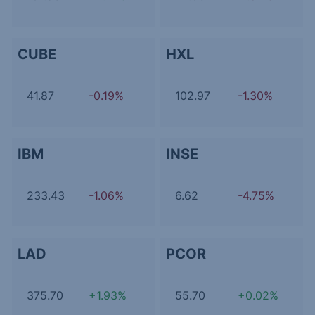
CUBE
HXL
41.87
-0.19%
102.97
-1.30%
IBM
INSE
233.43
-1.06%
6.62
-4.75%
LAD
PCOR
375.70
+1.93%
55.70
+0.02%