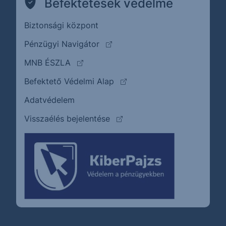
Befektetések védelme
Biztonsági központ
(külső oldalra ugrik)
Pénzügyi Navigátor
(külső oldalra ugrik)
MNB ÉSZLA
(külső oldalra ugrik)
Befektető Védelmi Alap
Adatvédelem
(külső oldalra ugrik)
Visszaélés bejelentése