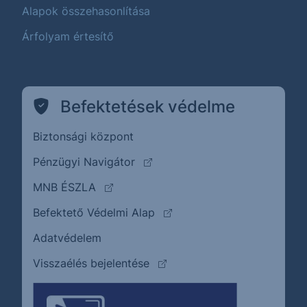
Alapok összehasonlítása
Árfolyam értesítő
Befektetések védelme
Biztonsági központ
(külső oldalra ugrik)
Pénzügyi Navigátor
(külső oldalra ugrik)
MNB ÉSZLA
(külső oldalra ugrik)
Befektető Védelmi Alap
Adatvédelem
(külső oldalra ugrik)
Visszaélés bejelentése