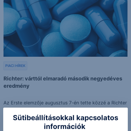
PIACI HÍREK
Richter: várttól elmaradó második negyedéves
eredmény
Az Erste elemzője augusztus 7-én tette közzé a Richter
második...
Sütibeállításokkal kapcsolatos
információk