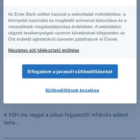
2026. augusztus 7.
Az Erste Bank sütiket használ a weboldalak működtetése, a
könnyebb használat és megfelelő színvonal biztosítása és a
visszaélések megakadályozása érdekében. A weboldalon
végzett tevékenységek nyomon követésével kifejezetten az
Önt érdeklő ajánlatokról üzenetet juttathatunk el Önnek.
Részletes süti tájékoztató letöltése
Elfogadom a javasolt sütibeállításokat
SZTORI
Sütibeállítások kezelése
Évtizedes mélyponton az infláció
A KSH ma reggel a júliusi fogyasztói inflációs adatot
tette...