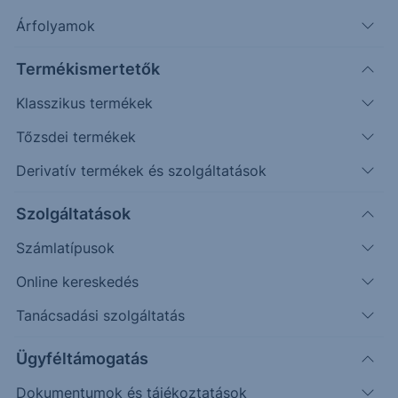
előtt publikálja számait a Waberer’s.
Árfolyamok
Termékismertetők
Klasszikus termékek
Tőzsdei termékek
Play
Derivatív termékek és szolgáltatások
Szolgáltatások
Számlatípusok
00:00
/
00:00
Online kereskedés
Eredményvárakozásainkat Ötletgyár Miniben is
Tanácsadási szolgáltatás
elolvashatja az
OTP-ről
és a
Waberer's-ről
, külön-
Ügyféltámogatás
külön!
Dokumentumok és tájékoztatások