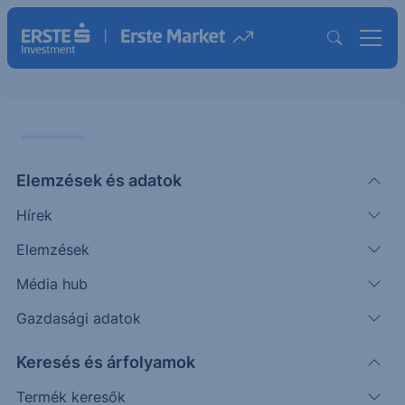
ELEMZÉS
Elemzések és adatok
Magyar Telekom: Erős bevétel- és
Hírek
költségnövekedés
Elemzések
ÖTLETGYÁR MINI
Média hub
|
2018. február 14. 10:16
Gazdasági adatok
Keresés és árfolyamok
A Magyar Telekom 2018. február 21-én délután
fogja publikálni negyedik negyedéves
Termék keresők