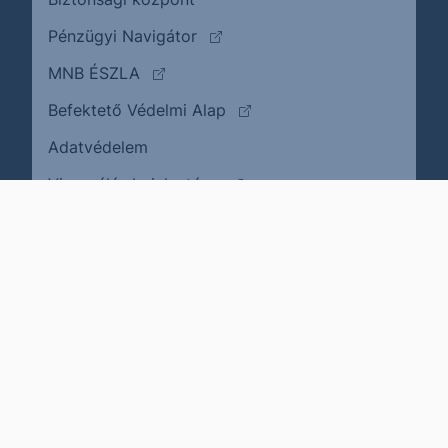
(külső oldalra ugrik)
Pénzügyi Navigátor
(külső oldalra ugrik)
MNB ÉSZLA
(külső oldalra ugrik)
Befektető Védelmi Alap
Adatvédelem
(külső oldalra ugrik)
Visszaélés bejelentése