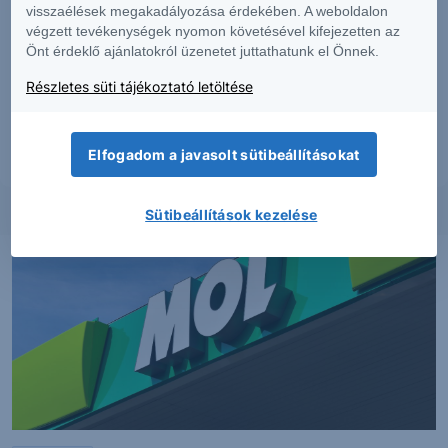
tényezők alakítják, melyre a Társaságnak nincs befolyása, a befektető által
visszaélések megakadályozása érdekében. A weboldalon
hozott döntés következményei a Társaságra nem háríthatók át. A jelen
végzett tevékenységek nyomon követésével kifejezetten az
dokumentumban foglaltak – teljes vagy részleges – felhasználása,
Önt érdeklő ajánlatokról üzenetet juttathatunk el Önnek.
többszörözése, publikálása, átdolgozása, terjesztése kizárólag a Társaság
előzetes írásos engedélyével lehetséges. A jelen dokumentumban foglaltak
Részletes süti tájékoztató letöltése
kiadásuk időpontjában érvényesek. További részletek:
Erste Market
Dokumentumok – Erste Market
oldalon, illetve a Társaság ügyletek előtti
tájékoztatásról szóló
hirdetményében
.
Elfogadom a javasolt sütibeállításokat
Sütibeállítások kezelése