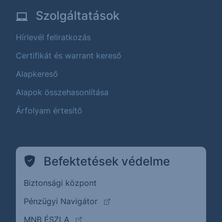
Szolgáltatások
Hírlevél feliratkozás
Certifikát és warrant kereső
Alapkereső
Alapok összehasonlítása
Árfolyam értesítő
Befektetések védelme
Biztonsági központ
(külső oldalra ugrik)
Pénzügyi Navigátor
(külső oldalra ugrik)
MNB ÉSZLA