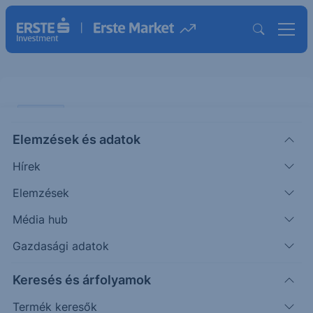
ELEMZÉS
Elemzések és adatok
Nagyot nő a MOL súlya a régiós
Hírek
indexben
Elemzések
ÖTLETGYÁR MINI
Média hub
|
2017. június 8. 10:18
Gazdasági adatok
Keresés és árfolyamok
Tegnap piaczárást követően jelentették be a
régiós CECE index paramétereinek változását. Az
Termék keresők