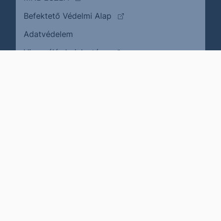
(külső oldalra ugrik)
Befektető Védelmi Alap
Adatvédelem
(külső oldalra ugrik)
Visszaélés bejelentése
Karrier
Impresszum
Cookie policy