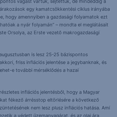
ontos vágást vártuk, sejtettük, de mindeddig a
várakozások egy kamatcsökkentési ciklus irányába
te, hogy amennyiben a gazdasági folyamatok ezt
hatóak a nyár folyamán” – mondta el meglátásait
te Orsolya, az Erste vezető makrogazdasági
s augusztusban is lesz 25-25 bázispontos
ori, friss inflációs jelentése a jegybanknak, és
 lehet-e további mérséklődés a hazai
észletes inflációs jelentésből, hogy a Magyar
at fékező árrésstop eltörlésére a következő
üntetésének nem lesz plusz inflációs hatása. Ami
ezetik a védett üzemanyagárat, és az olaj ára