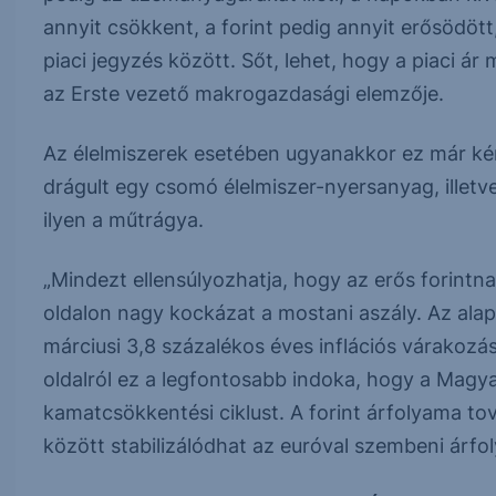
annyit csökkent, a forint pedig annyit erősödöt
piaci jegyzés között. Sőt, lehet, hogy a piaci á
az Erste vezető makrogazdasági elemzője.
Az élelmiszerek esetében ugyanakkor ez már ké
drágult egy csomó élelmiszer-nyersanyag, illetve
ilyen a műtrágya.
„Mindezt ellensúlyozhatja, hogy az erős forintna
oldalon nagy kockázat a mostani aszály. Az alap 
márciusi 3,8 százalékos éves inflációs várakozá
oldalról ez a legfontosabb indoka, hogy a Magy
kamatcsökkentési ciklust. A forint árfolyama t
között stabilizálódhat az euróval szembeni árfo