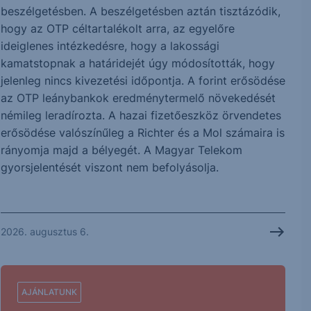
beszélgetésben. A beszélgetésben aztán tisztázódik,
hogy az OTP céltartalékolt arra, az egyelőre
ideiglenes intézkedésre, hogy a lakossági
kamatstopnak a határidejét úgy módosították, hogy
jelenleg nincs kivezetési időpontja. A forint erősödése
az OTP leánybankok eredménytermelő növekedését
némileg leradírozta. A hazai fizetőeszköz örvendetes
erősödése valószínűleg a Richter és a Mol számaira is
rányomja majd a bélyegét. A Magyar Telekom
gyorsjelentését viszont nem befolyásolja.
2026. augusztus 6.
AJÁNLATUNK