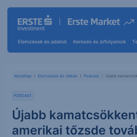
Elemzések és adatok
Keresés és árfolyamok
T
Kezdőlap
Elemzések és cikkek
Podcast
Újabb kamatcsökk
PODCAST
Újabb kamatcsökkenté
amerikai tőzsde tová