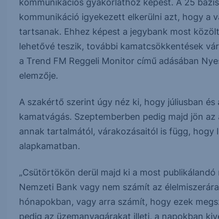
kommunikációs gyakorlathoz képest. A 25 bázisp
kommunikáció igyekezett elkerülni azt, hogy a 
tartsanak. Ehhez képest a jegybank most közöl
lehetővé teszik, további kamatcsökkentések vár
a Trend FM Reggeli Monitor című adásában Nyes
elemzője.
A szakértő szerint úgy néz ki, hogy júliusban é
kamatvágás. Szeptemberben pedig majd jön az akk
annak tartalmától, várakozásaitól is függ, hogy
alapkamatban.
„Csütörtökön derül majd ki a most publikálandó r
Nemzeti Bank vagy nem számít az élelmiszerárak
hónapokban, vagy arra számít, hogy ezek megsz
pedig az üzemanyagárakat illeti, a napokban kiv