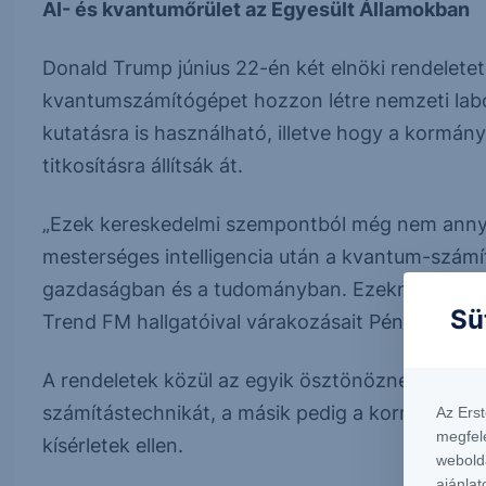
AI- és kvantumőrület az Egyesült Államokban
Donald Trump június 22-én két elnöki rendeletet 
kvantumszámítógépet hozzon létre nemzeti lab
kutatásra is használható, illetve hogy a kormá
titkosításra állítsák át.
„Ezek kereskedelmi szempontból még nem annyira
mesterséges intelligencia után a kvantum-számí
gazdaságban és a tudományban. Ezeknek megfel
Sü
Trend FM hallgatóival várakozásait Péntek Ádám
A rendeletek közül az egyik ösztönözné a kere
számítástechnikát, a másik pedig a kormányzati 
Az Ers
megfel
kísérletek ellen.
webold
ajánlat