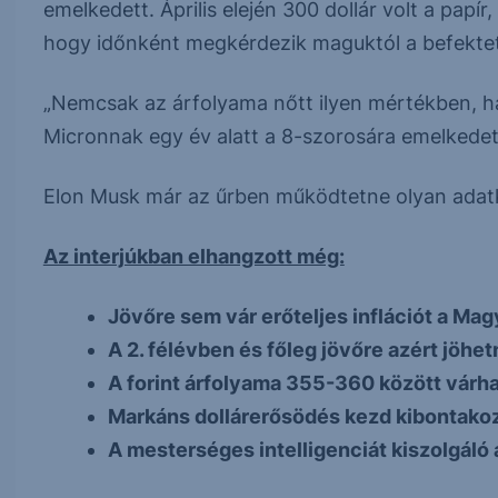
emelkedett. Április elején 300 dollár volt a papí
hogy időnként megkérdezik maguktól a befektet
„Nemcsak az árfolyama nőtt ilyen mértékben, han
Micronnak egy év alatt a 8-szorosára emelkede
Elon Musk már az űrben működtetne olyan adatk
Az interjúkban elhangzott még:
Jövőre sem vár erőteljes inflációt a Ma
A 2. félévben és főleg jövőre azért jöhe
A forint árfolyama 355-360 között várh
Markáns dollárerősödés kezd kibontakoz
A mesterséges intelligenciát kiszolgáló