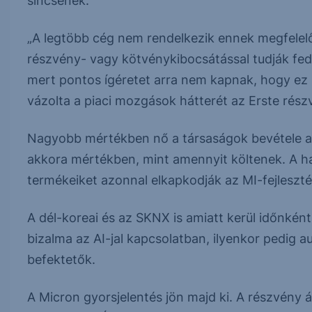
sincsenek.
„A legtöbb cég nem rendelkezik ennek megfelel
részvény- vagy kötvénykibocsátással tudják fed
mert pontos ígéretet arra nem kapnak, hogy ez 
vázolta a piaci mozgások hátterét az Erste rés
Nagyobb mértékben nő a társaságok bevétele a 
akkora mértékben, mint amennyit költenek. A ha
termékeiket azonnal elkapkodják az MI-fejlesz
A dél-koreai és az SKNX is amiatt kerül időnkén
bizalma az AI-jal kapcsolatban, ilyenkor pedig 
befektetők.
A Micron gyorsjelentés jön majd ki. A részvény