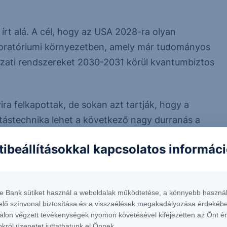
írt alá. A cél, hogy az USA 2028-ra olyan
oratóriumi környezetben, amely már tudományos
nyzati rendszereket 2030-2031 körül kvantumbiztos
 felkapottak, de sokan azt tartják, hogy a
tástechnika lehet a következő nagy durranás a
elően pedig a tőzsdéken is” – osztotta meg a
tibeállításokkal kapcsolatos informác
, az Erste részvényelemzője.
skedelmi szempontból is érdekes kvantum-
felkészülést gyorsítani a kvantumalapú betörési
te Bank sütiket használ a weboldalak működtetése, a könnyebb használ
elő színvonal biztosítása és a visszaélések megakadályozása érdekébe
alon végzett tevékenységek nyomon követésével kifejezetten az Önt é
okról üzenetet juttathatunk el Önnek.