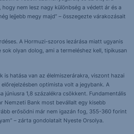
t, hogy nem lesz nagy különbség a védett ár és a
r még lejjebb megy majd” – összegezte várakozásait
rdéses. A Hormuzi-szoros lezárása miatt ugyanis
 sok olyan dolog, ami a termeléshez kell, tipikusan
k is hatása van az élelmiszerárakra, viszont hazai
előrejelzésben optimista volt a jegybank. A
sa júniusra 1,8 százalékra csökkent. Fundamentális
ar Nemzeti Bank most bevállalt egy kisebb
ovább erősödni már nem igazán fog, 355-360 forint
lyam” – zárta gondolatait Nyeste Orsolya.