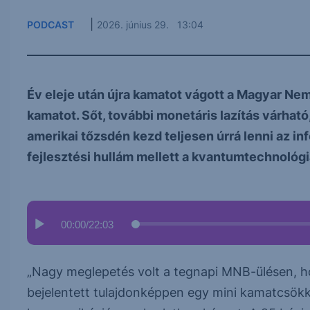
|
PODCAST
2026. június 29. 13:04
Év eleje után újra kamatot vágott a Magyar Nem
kamatot. Sőt, további monetáris lazítás várható,
amerikai tőzsdén kezd teljesen úrrá lenni az in
fejlesztési hullám mellett a kvantumtechnológi
00:00
/
22:03
„Nagy meglepetés volt a tegnapi MNB-ülésen, 
bejelentett tulajdonképpen egy mini kamatcsökke