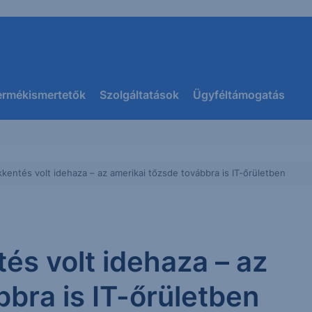
ermékismertetők
Szolgáltatások
Ügyféltámogatás
entés volt idehaza – az amerikai tőzsde továbbra is IT-őrületben
s volt idehaza – az
bbra is IT-őrületben