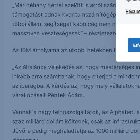
„Már néhány héttel ezelőtt is arról számolt be az
Részlet
támogatást adnak kvantumszámítógépet gyártó vá
többi állami segítséget kapó cég nem nagyon ism
masszívan veszteségesek” – részletezte a helyz
Elf
Az IBM árfolyama az utóbbi hetekben több tíz s
„Az általános vélekedés az, hogy mesterséges int
inkább arra számítanak, hogy elterjed a minden
az iparágba. A kérdés az, hogy mely vállalatokn
várakozásait Péntek Ádám.
Vannak a nagy felhőszolgáltatók, az Alphabet, 
száz milliárd dollárt költenek, csak az infrastrukt
Jövőre pedig meghaladtatja az 1000 milliárd doll