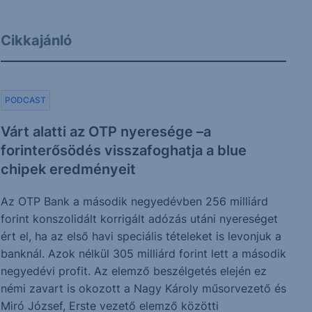
Cikkajánló
PODCAST
Várt alatti az OTP nyeresége –a
forinterősödés visszafoghatja a blue
chipek eredményeit
Az OTP Bank a második negyedévben 256 milliárd
forint konszolidált korrigált adózás utáni nyereséget
ért el, ha az első havi speciális tételeket is levonjuk a
banknál. Azok nélkül 305 milliárd forint lett a második
negyedévi profit. Az elemző beszélgetés elején ez
némi zavart is okozott a Nagy Károly műsorvezető és
Miró József, Erste vezető elemző közötti