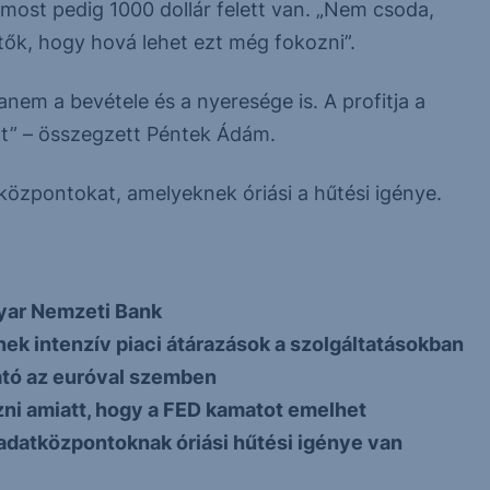
r, most pedig 1000 dollár felett van. „Nem csoda,
ők, hogy hová lehet ezt még fokozni”.
em a bevétele és a nyeresége is. A profitja a
tt” – összegzett Péntek Ádám.
özpontokat, amelyeknek óriási a hűtési igénye.
gyar Nemzeti Bank
tnek intenzív piaci átárazások a szolgáltatásokban
ató az euróval szemben
ni amiatt, hogy a FED kamatot emelhet
 adatközpontoknak óriási hűtési igénye van