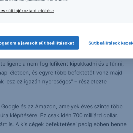
 Egyesült Államok, hogy 2 milliárd dollár
es süti tájékoztató letöltése
llalatoknak. Ebből 1 milliárdot az IBM kap, a
ert, de ezen a területen dolgoznak, és jelenleg
etet a részvényelemző.
ogadom a javasolt sütibeállításokat
Sütibeállítások keze
zázalékkal emelkedett a tőzsdén.
elligencia nem fog lufiként kipukkadni és eltűnni,
napi életben, és egyre több befektetőt vonz majd
ak lesz ez igazán nyereséges” – részletezte
a Google és az Amazon, amelyek éves szinte több
úra kiépítésére. Ez csak idén 700 milliárd dollár.
árt is. A kis cégek befektetései pedig ebben benne