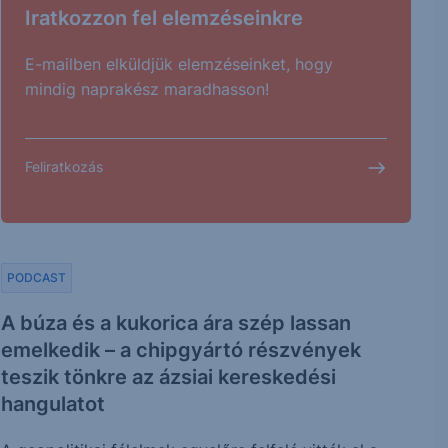
Iratkozzon fel elemzéseinkre
E-mailben elküldjük elemzéseinket, hogy
mindig naprakész maradhasson!
Feliratkozás
PODCAST
A búza és a kukorica ára szép lassan
emelkedik – a chipgyártó részvények
teszik tönkre az ázsiai kereskedési
hangulatot