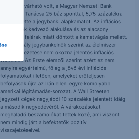
Ahogy az várható volt, a Magyar Nemzeti Bank
Monetáris Tanácsa 25 bázisponttal, 5,75 százalékra
csökkentette a jegybanki alapkamatot. Az inflációs
folyamatok kedvező alakulása és az alacsony
kockázati felárak miatt döntött a kamatvágás mellett.
Varga Mihály jegybankelnök szerint az élelmiszer-
lése
árstop kivezetése nem okozna jelentős inflációs
változást. Az Erste elemzői szerint azért ez nem
annyira egyértelmű, főleg a jövő évi inflációs
folyamatokat illetően, amelyeket erőteljesen
befolyások újra az Irán elleni egyre komolyabb
amerikai légitámadás-sorozat. A Wall Streeten
jegyzett cégek nagyjából 10 százaléka jelentett idáig
a második negyedévéről. A várakozásokat
meghaladó beszámolókat tettek közé, ami viszont
nem mindig járt a befektetők pozitív
visszajelzéseivel.