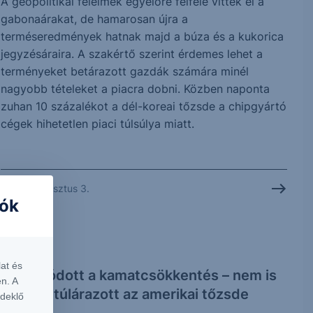
A geopolitikai félelmek egyelőre felfelé vitték el a
gabonaárakat, de hamarosan újra a
terméseredmények hatnak majd a búza és a kukorica
jegyzésáraira. A szakértő szerint érdemes lehet a
terményeket betárazott gazdák számára minél
nagyobb tételeket a piacra dobni. Közben naponta
zuhan 10 százalékot a dél-koreai tőzsde a chipgyártó
cégek hihetetlen piaci túlsúlya miatt.
2026. augusztus 3.
iók
PODCAST
at és
Folytatódott a kamatcsökkentés – nem is
n. A
annyira túlárazott az amerikai tőzsde
rdeklő