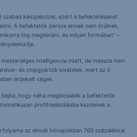
ő szabad készpénzzel, ezért a befektetéseket
ezni. A befektetők persze ennek nem örülnek,
mikorra fog megtérülni, és milyen formában” –
zvényelemzője.
mesterséges intelligencia miatt, de messze nem
rdver- és chipgyártók kivételek, mert az ő
tésben érdekelt cégek.
t bajba, hogy néha megbicsaklik a befektetők
automatikusan profitrealizálásba kezdenek a
 árfolyama az elmúlt hónapokban 760 százalékkal