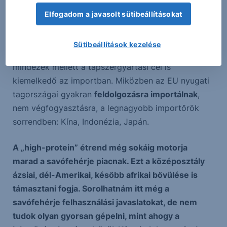
éljük. Különösen kontinensünkön. A piac földrajzi
Elfogadom a javasolt sütibeállításokat
megoszlása összefügg az egy főre jutó
fehérjefogyasztással, illetve a fejlett sport és
Sütibeállítások kezelése
egészségiparral. Itt megint képbe jön Kína, ahol
mindezek mellett a tápszergyártási cél is
kiemelkedő az importban. Miközben az EU nyugati
tagországai gyakran
feldolgozásra importálnak
,
nem végfogyasztásra, a legnagyobb importőrök
sorrendben: Kína, Indonézia, Japán.
A „high-protein” étrend még sokáig motorja
marad a savófehérje piacnak. Ezt a középosztály
ázsiai, dél-Amerikai, később afrikai bővülése is
támasztani fogja. Sorolhatnám itt még a
savófehérje felhasználási javaslatokat, de nem
tudok olyan gyorsan gépelni, mint ahogy a