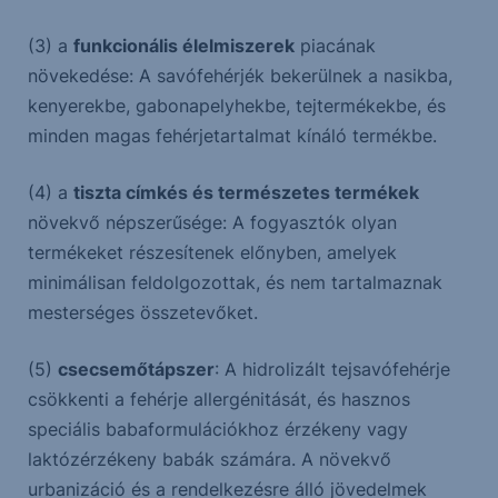
(3) a
funkcionális élelmiszerek
piacának
növekedése: A savófehérjék bekerülnek a nasikba,
kenyerekbe, gabonapelyhekbe, tejtermékekbe, és
minden magas fehérjetartalmat kínáló termékbe.
(4) a
tiszta címkés és természetes termékek
növekvő népszerűsége: A fogyasztók olyan
termékeket részesítenek előnyben, amelyek
minimálisan feldolgozottak, és nem tartalmaznak
mesterséges összetevőket.
(5)
csecsemőtápszer
: A hidrolizált tejsavófehérje
csökkenti a fehérje allergénitását, és hasznos
speciális babaformulációkhoz érzékeny vagy
laktózérzékeny babák számára. A növekvő
urbanizáció és a rendelkezésre álló jövedelmek