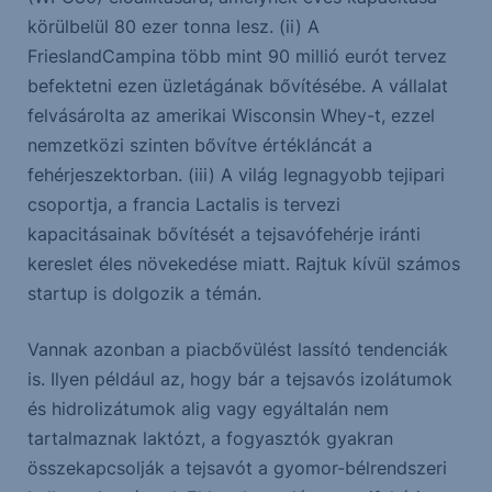
körülbelül 80 ezer tonna lesz. (ii) A
FrieslandCampina több mint 90 millió eurót tervez
befektetni ezen üzletágának bővítésébe. A vállalat
felvásárolta az amerikai Wisconsin Whey-t, ezzel
nemzetközi szinten bővítve értékláncát a
fehérjeszektorban. (iii) A világ legnagyobb tejipari
csoportja, a francia Lactalis is tervezi
kapacitásainak bővítését a tejsavófehérje iránti
kereslet éles növekedése miatt. Rajtuk kívül számos
startup is dolgozik a témán.
Vannak azonban a piacbővülést lassító tendenciák
is. Ilyen például az, hogy bár a tejsavós izolátumok
és hidrolizátumok alig vagy egyáltalán nem
tartalmaznak laktózt, a fogyasztók gyakran
összekapcsolják a tejsavót a gyomor-bélrendszeri