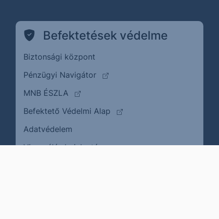
Befektetések védelme
Biztonsági központ
(külső oldalra ugrik)
Pénzügyi Navigátor
(külső oldalra ugrik)
MNB ÉSZLA
(külső oldalra ugrik)
Befektető Védelmi Alap
Adatvédelem
(külső oldalra ugrik)
Visszaélés bejelentése