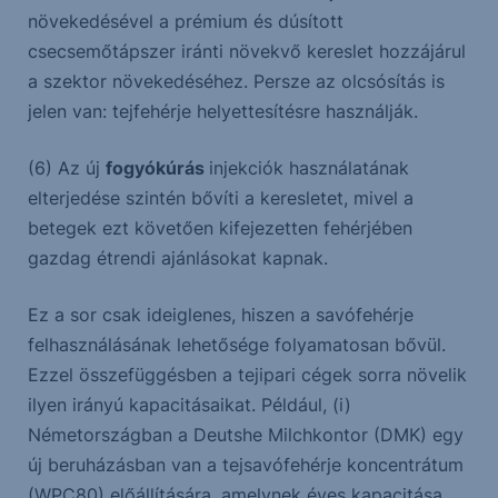
növekedésével a prémium és dúsított
csecsemőtápszer iránti növekvő kereslet hozzájárul
a szektor növekedéséhez. Persze az olcsósítás is
jelen van: tejfehérje helyettesítésre használják.
(6) Az új
fogyókúrás
injekciók használatának
elterjedése szintén bővíti a keresletet, mivel a
betegek ezt követően kifejezetten fehérjében
gazdag étrendi ajánlásokat kapnak.
Ez a sor csak ideiglenes, hiszen a savófehérje
felhasználásának lehetősége folyamatosan bővül.
Ezzel összefüggésben a tejipari cégek sorra növelik
ilyen irányú kapacitásaikat. Például, (i)
Németországban a Deutshe Milchkontor (DMK) egy
új beruházásban van a tejsavófehérje koncentrátum
(WPC80) előállítására, amelynek éves kapacitása