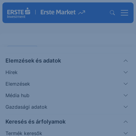
AGRÁR SAROK
Elemzések és adatok
Savófehérje: a jövő zenéje
Hírek
AGRÁR
Elemzések
Fórián
Vezető
2026. június
|
Média hub
Zoltán
agrárszakértő
22. 11:43
Gazdasági adatok
A rovatban már számos alkalommal írtam kitörési
Keresés és árfolyamok
pontokról. A magyar agrárium bővelkedik
Termék keresők