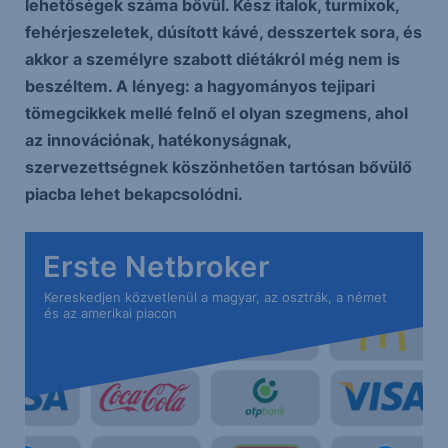
lehetőségek száma bővül. Kész italok, turmixok,
fehérjeszeletek, dúsított kávé, desszertek sora, és
akkor a személyre szabott diétákról még nem is
beszéltem. A lényeg: a hagyományos tejipari
tömegcikkek mellé felnő el olyan szegmens, ahol
az innovációnak, hatékonyságnak,
szervezettségnek köszönhetően tartósan bővülő
piacba lehet bekapcsolódni.
Erste Netbroker
Kereskedjen közvetlenül a magyar, az osztrák, a német
és az amerikai piacon