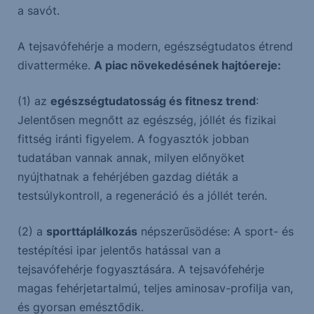
a savót.
A tejsavófehérje a modern, egészségtudatos étrend
divatterméke.
A piac növekedésének hajtóereje:
(1) az
egészségtudatosság és fitnesz trend
:
Jelentősen megnőtt az egészség, jóllét és fizikai
fittség iránti figyelem. A fogyasztók jobban
tudatában vannak annak, milyen előnyöket
nyújthatnak a fehérjében gazdag diéták a
testsúlykontroll, a regeneráció és a jóllét terén.
(2) a
sporttáplálkozás
népszerűsödése: A sport- és
testépítési ipar jelentős hatással van a
tejsavófehérje fogyasztására. A tejsavófehérje
magas fehérjetartalmú, teljes aminosav-profilja van,
és gyorsan emésztődik.