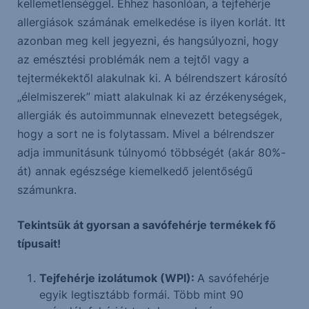
kellemetlenséggel. Ehhez hasonlóan, a tejfehérje
allergiások számának emelkedése is ilyen korlát. Itt
azonban meg kell jegyezni, és hangsúlyozni, hogy
az emésztési problémák nem a tejtől vagy a
tejtermékektől alakulnak ki. A bélrendszert károsító
„élelmiszerek” miatt alakulnak ki az érzékenységek,
allergiák és autoimmunnak elnevezett betegségek,
hogy a sort ne is folytassam. Mivel a bélrendszer
adja immunitásunk túlnyomó többségét (akár 80%-
át) annak egészsége kiemelkedő jelentőségű
számunkra.
Tekintsük át gyorsan a savófehérje termékek fő
típusait!
Tejfehérje izolátumok (WPI):
A savófehérje
egyik legtisztább formái. Több mint 90