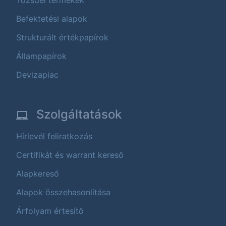
Tőzsdei termékek
Befektetési alapok
Strukturált értékpapírok
Állampapírok
Devizapiac
Szolgáltatások
Hírlevél feliratkozás
Certifikát és warrant kereső
Alapkereső
Alapok összehasonlítása
Árfolyam értesítő