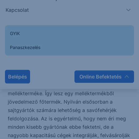
mélypontjuk óta megduplázódtak, és - Európán
Kapcsolat
kívül - már a világ minden részén elindultak felfelé a
tejárak. Nálunk sem várat már magára, június-július
folyamán - véleményem szerint elmozdulunk végre
GYIK
kissé felfelé.)
Panaszkezelés
Látványos fogyasztói trend világszerte a
fehérjeitalok, a fehérjetermékek keresletének
dinamikus emelkedése. Ennek egyik
leggazdaságosabb forrása a savófehérje, a
Belépés
Online Befektetés
sótalanított savófehérje. A savó a sajtgyártás
mellékterméke. Így lesz egy melléktermékből
jövedelmező főtermék. Nyilván elsősorban a
sajtgyártók számára lehetőség a savófehérjék
feldolgozása. Az is egyértelmű, hogy nem éri meg
minden kisebb gyártónak ebbe fektetni, de a
nagyobb kapacitású cégek integrálják, felvásárolják