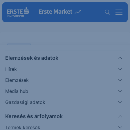
PIACI HÍREK
Elemzések és adatok
A MOL megállapodott Szerbiával
Hírek
a NIS felvásárlásának feltételeiről
Elemzések
ERSTE REGGELI
Média hub
|
2026. június 11. 09:25
Gazdasági adatok
Keresés és árfolyamok
A MOL sikeresen lezárta a tárgyalásokat a szerb
állammal a Naftna Industrija Srbije (NIS) többségi
Termék keresők