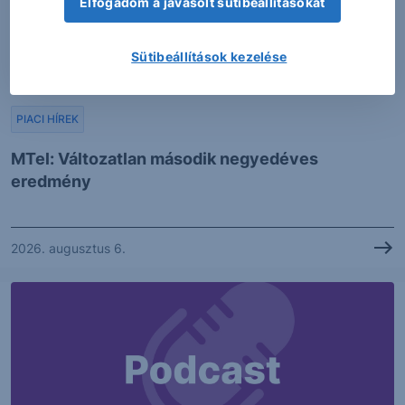
Elfogadom a javasolt sütibeállításokat
Sütibeállítások kezelése
PIACI HÍREK
MTel: Változatlan második negyedéves
eredmény
2026. augusztus 6.