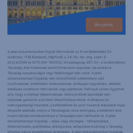
Részletek
A jelen dokumentumban foglalt információk az Erste Befektetési Zrt.
(székhely: 1138 Budapest, Népfürdő u. 24-26.; tev. eng. szám: E-
III/324/2008 és III/75.005-19/2002; tőzsdetagság: BÉT Zrt.; a továbbiakban:
Társaság) által hitelesnek tartott forrásokon alapulnak, de azokért a
Társaság szavatosságot vagy felelősséget nem vállal. A jelen
dokumentumban foglaltak nem minősíthetők befektetésre való
ösztönzésnek, befektetési tanácsadásnak, értékpapír jegyzésére, vételére,
eladására vonatkozó felhívásnak vagy ajánlatnak. Felhívjuk szíves figyelmét
arra, hogy a múltbeli teljesítmények, illetve jövőbeli becslések nem
nyújtanak garanciát a jövőbeli teljesítményre nézve. A tőkepiaci és
makrogazdasági helyzetet, a befektetések és azok hozamai alakulását olyan
tényezők alakítják, melyre a Társaságnak nincs befolyása, a befektető által
hozott döntés következményei a Társaságra nem háríthatók át. A jelen
dokumentumban foglaltak – teljes vagy részleges – felhasználása,
többszörözése, publikálása, átdolgozása, terjesztése kizárólag a Társaság
előzetes írásos engedélyével lehetséges. A jelen dokumentumban foglaltak