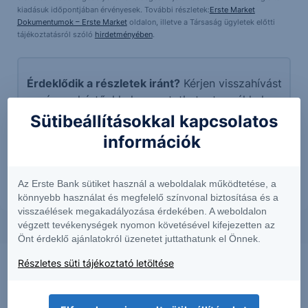
kiadásuk időpontjában érvényesek. További részletek:
Erste Market
Dokumentumok – Erste Market
oldalon, illetve a Társaság ügyletek előtti
tájékoztatásról szóló
hirdetményében
.
Érdeklődik a részletek iránt?
Kérjen visszahívást
és szakértőnkkel egyeztethet a termékkel
kapcsolatban.
Sütibeállításokkal kapcsolatos
információk
További információk kérése
Az Erste Bank sütiket használ a weboldalak működtetése, a
könnyebb használat és megfelelő színvonal biztosítása és a
visszaélések megakadályozása érdekében. A weboldalon
végzett tevékenységek nyomon követésével kifejezetten az
Önt érdeklő ajánlatokról üzenetet juttathatunk el Önnek.
Részletes süti tájékoztató letöltése