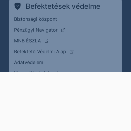
Befektetések védelme
Biztonsági központ
(külső oldalra ugrik)
Pénzügyi Navigátor
(külső oldalra ugrik)
MNB ÉSZLA
(külső oldalra ugrik)
Befektető Védelmi Alap
Adatvédelem
(külső oldalra ugrik)
Visszaélés bejelentése