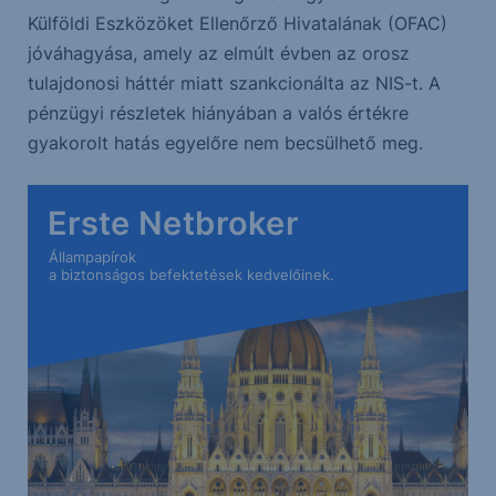
Külföldi Eszközöket Ellenőrző Hivatalának (OFAC)
jóváhagyása, amely az elmúlt évben az orosz
tulajdonosi háttér miatt szankcionálta az NIS-t. A
pénzügyi részletek hiányában a valós értékre
gyakorolt hatás egyelőre nem becsülhető meg.
Erste Netbroker
Állampapírok
a biztonságos befektetések kedvelőinek.