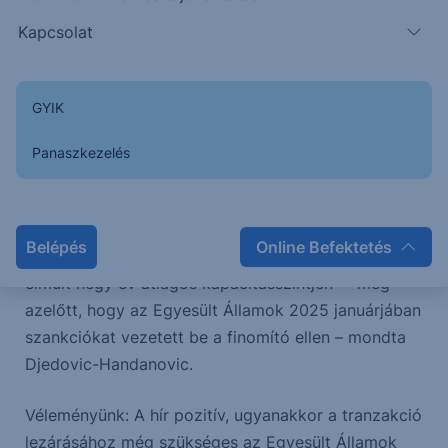
Kapcsolat
A közel 30%-os kisebbségi tulajdonrésszel
rendelkező belgrádi kormány a részesedését
további 5%-kal tervezi növelni, az után, hogy a MOL
GYIK
és a Gazprom Nyeft lezárja az adásvételi
szerződést a vállalat 56,15%-os többségi
Panaszkezelés
részesedésére vonatkozóan.
„A magyar fél vállalta, hogy a finomító a
Belépés
Online Befektetés
korábbiakhoz hasonlóan működik majd, legalább az
elmúlt négy év átlagos kapacitásszintjén” – még
azelőtt, hogy az Egyesült Államok 2025 januárjában
szankciókat vezetett be a finomító ellen – mondta
Djedovic-Handanovic.
Véleményünk: A hír pozitív, ugyanakkor a tranzakció
lezárásához még szükséges az Egyesült Államok