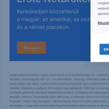
megfel
webold
Kereskedjen közvetlenül
ajánlat
a magyar, az amerikai, az osztrák
Részlet
és a német piacokon.
Részletek
Elf
A jelen dokumentumban foglalt információk az Erste Befektetési Zrt. (székhely:
19/2002; tőzsdetagság: BÉT Zrt.; a továbbiakban: Társaság) által hitelesnek t
felelősséget nem vállal. A jelen dokumentumban foglaltak nem minősíthetők be
vételére, eladására vonatkozó felhívásnak vagy ajánlatnak. Felhívjuk szíves fig
nyújtanak garanciát a jövőbeli teljesítményre nézve. A tőkepiaci és makrogazd
alakítják, melyre a Társaságnak nincs befolyása, a befektető által hozott dö
foglaltak – teljes vagy részleges – felhasználása, többszörözése, publikálása,
lehetséges. A jelen dokumentumban foglaltak kiadásuk időpontjában érvényese