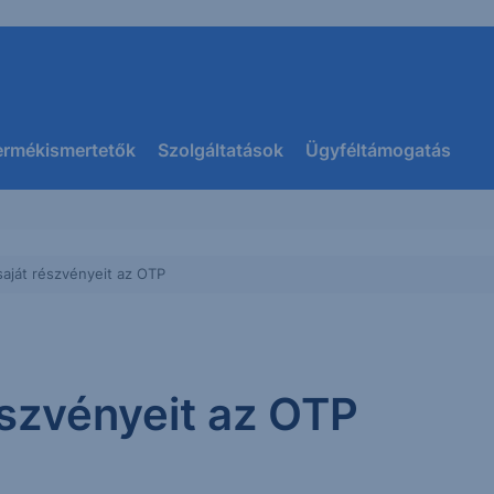
ermékismertetők
Szolgáltatások
Ügyféltámogatás
saját részvényeit az OTP
észvényeit az OTP