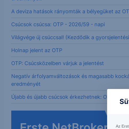
A deviza hatások rányomták a bélyegüket az O
Csúcsok csúcsa: OTP - 2026/59 - napi
Világvége új csúccsal! (Kezdődik a gyorsjelentés
Holnap jelent az OTP
OTP: Csúcsközelben várjuk a jelentést
Negatív árfolyamváltozások és magasabb kockáz
eredményét
Újabb és újabb csúcsok érkezhetnek: OTP - 202
Sü
Erste NetBroker
Az Ers