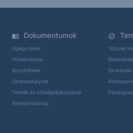
Dokumentumok
Ter
Díjjegyzékek
Tőzsdei t
Hirdetmények
Befektetés
Közzétételek
Strukturált
Üzletszabályzat
Állampapír
Termék és költségtájékoztatók
Devizapiac
Fenntarthatóság