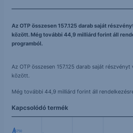
Az OTP összesen 157.125 darab saját részvényt v
között. Még további 44,9 milliárd forint áll ren
programból.
Az OTP összesen 157.125 darab saját részvényt ve
között.
Még további 44,9 milliárd forint áll rendelkezés
Kapcsolódó termék
46750