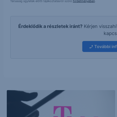
Társaság ügyletek előtti tájékoztatásról szóló
hirdetményében
.
Érdeklődik a részletek iránt?
Kérjen visszah
kapcs
További in