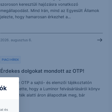
szoroson keresztüli hajózásra vonatkozó
megállapodást. Mind Irán, mind az Egyesült Államok
jelezte, hogy hamarosan érkezhet a...
2026. augusztus 6.
PIACI HÍREK
Érdekes dolgokat mondott az OTP!
Tegnap az OTP a sajtó- és elemzői tájékoztatón
iók
megerősítette, hogy a Luminor felvásárlásáról könyv
szerinti érték alatti áron állapodtak meg, bár
további...
at és