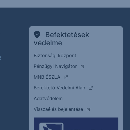
k
Befektetések
védelme
Biztonsági központ
ő
(külső oldalra ugrik)
Pénzügyi Navigátor
(külső oldalra ugrik)
MNB ÉSZLA
(külső oldalra ugrik
Befektető Védelmi Alap
Adatvédelem
(külső oldalra ugrik)
Visszaélés bejelentése