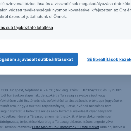
elő színvonal biztosítása és a visszaélések megakadályozása érdekébe
alon végzett tevékenységek nyomon követésével kifejezetten az Önt é
okról üzenetet juttathatunk el Önnek.
es süti tájékoztató letöltése
ogadom a javasolt sütibeállításokat
Sütibeállítások keze
 1138 Budapest, Népfürdő u. 24-26.; tev. eng. szám: E-III/324/2008 és III/75.005-
artott forrásokon alapulnak, de azokért a Társaság szavatosságot vagy
fektetésre való ösztönzésnek, befektetési tanácsadásnak, értékpapír jegyzésére,
yelmét arra, hogy a múltbeli teljesítmények, illetve jövőbeli becslések nem
asági helyzetet, a befektetések és azok hozamai alakulását olyan tényezők
ntés következményei a Társaságra nem háríthatók át. A jelen dokumentumban
 átdolgozása, terjesztése kizárólag a Társaság előzetes írásos engedélyével
k. További részletek:
Erste Market Dokumentumok – Erste Market
oldalon, illetve a