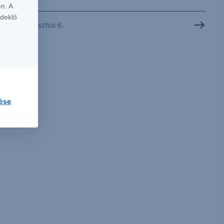
n. A
rdeklő
2026. augusztus 6.
lése