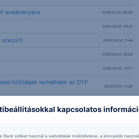
TP eredményére
2026.08.05. 09:56
2026.08.05. 08:41
i szezon)
2026.08.04. 11:46
2026.08.04. 08:54
2026.08.03. 13:27
ati költségek terhelhetik az OTP
2026.07.31. 11:38
6/58 - napi
2026.07.31. 07:52
tibeállításokkal kapcsolatos informác
te Bank sütiket használ a weboldalak működtetése, a könnyebb használ