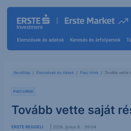
Elemzések és adatok
Keresés és árfolyamok
T
Kezdőlap
Elemzések és cikkek
Piaci hírek
Tovább vette 
PIACI HÍREK
Tovább vette saját r
|
ERSTE REGGELI
2026. június 8. 09:04