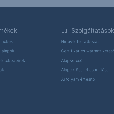
mékek
Szolgáltatáso
ermékek
Hírlevél feliratkozás
i alapok
Certifikát és warrant keres
 értékpapírok
Alapkereső
ok
Alapok összehasonlítása
Árfolyam értesítő