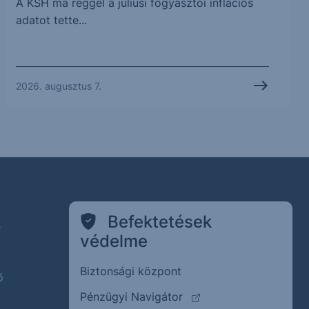
A KSH ma reggel a júliusi fogyasztói inflációs
adatot tette...
2026. augusztus 7.
k
Befektetések
védelme
Biztonsági központ
ő
(külső oldalra ugrik)
Pénzügyi Navigátor