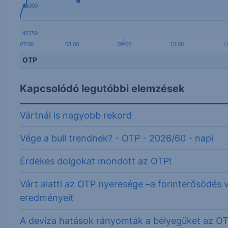
46000
45750
07:00
08:00
09:00
10:00
1
OTP
Kapcsolódó legutóbbi elemzések
Vártnál is nagyobb rekord
Vége a bull trendnek? - OTP - 2026/60 - napi
Érdekes dolgokat mondott az OTP!
Várt alatti az OTP nyeresége –a forinterősödés 
eredményeit
A deviza hatások rányomták a bélyegüket az O