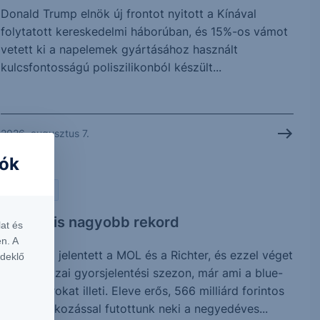
Donald Trump elnök új frontot nyitott a Kínával
folytatott kereskedelmi háborúban, és 15%-os vámot
vetett ki a napelemek gyártásához használt
kulcsfontosságú poliszilikonból készült...
2026. augusztus 7.
iók
PIACI HÍREK
Vártnál is nagyobb rekord
at és
n. A
Ma reggel jelentett a MOL és a Richter, és ezzel véget
rdeklő
is ért a hazai gyorsjelentési szezon, már ami a blue-
chip papírokat illeti. Eleve erős, 566 milliárd forintos
profitvárakozással futottunk neki a negyedéves...