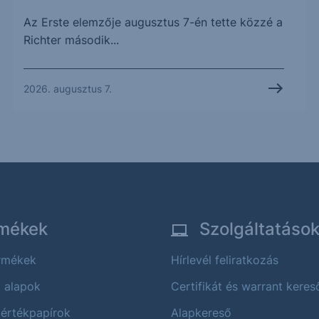
Az Erste elemzője augusztus 7-én tette közzé a
Richter második...
2026. augusztus 7.
mékek
Szolgáltatáso
ermékek
Hírlevél feliratkozás
i alapok
Certifikát és warrant keres
 értékpapírok
Alapkereső