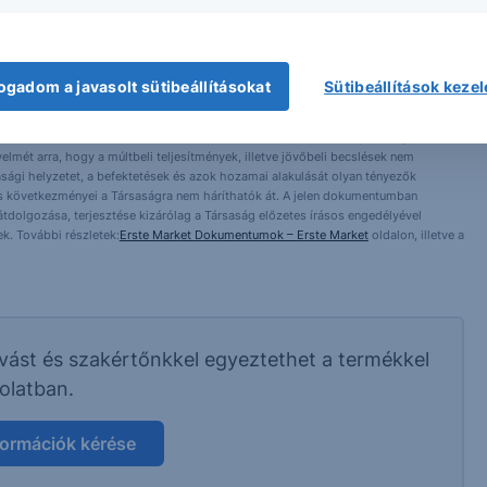
ogadom a javasolt sütibeállításokat
Sütibeállítások keze
 1138 Budapest, Népfürdő u. 24-26.; tev. eng. szám: E-III/324/2008 és III/75.005-
artott forrásokon alapulnak, de azokért a Társaság szavatosságot vagy
fektetésre való ösztönzésnek, befektetési tanácsadásnak, értékpapír jegyzésére,
yelmét arra, hogy a múltbeli teljesítmények, illetve jövőbeli becslések nem
asági helyzetet, a befektetések és azok hozamai alakulását olyan tényezők
ntés következményei a Társaságra nem háríthatók át. A jelen dokumentumban
 átdolgozása, terjesztése kizárólag a Társaság előzetes írásos engedélyével
k. További részletek:
Erste Market Dokumentumok – Erste Market
oldalon, illetve a
ívást és szakértőnkkel egyeztethet a termékkel
olatban.
formációk kérése