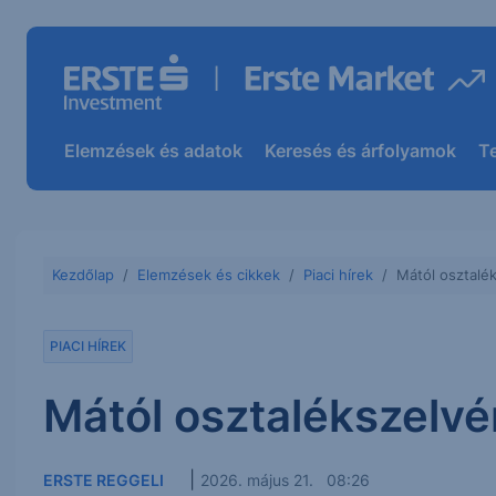
Elemzések és adatok
Keresés és árfolyamok
T
Kezdőlap
Elemzések és cikkek
Piaci hírek
Mától osztalé
PIACI HÍREK
Mától osztalékszelvé
|
ERSTE REGGELI
2026. május 21. 08:26