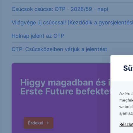
Csúcsok csúcsa: OTP - 2026/59 - napi
Világvége új csúccsal! (Kezdődik a gyorsjelentés
Holnap jelent az OTP
OTP: Csúcsközelben várjuk a jelentést
Sü
Higgy magadban és indíts
Erste Future befektetést!
Az Ers
megfel
webold
ajánlat
Érdekel
Részlet