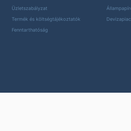
Üzletszabályzat
Állampapír
Termék és költségtájékoztatók
Devizapiac
Fenntarthatóság