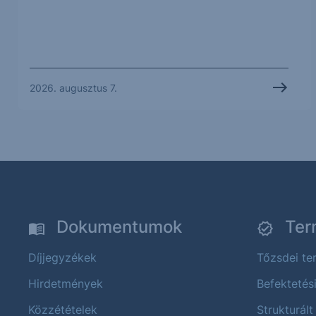
2026. augusztus 7.
Dokumentumok
Ter
Díjjegyzékek
Tőzsdei t
Hirdetmények
Befektetés
Közzétételek
Strukturált