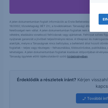
Elf
A jelen dokumentumban foglalt információk az Erste Befektetési Zrt. (székhely:
19/2002; tőzsdetagság: BÉT Zrt.; a továbbiakban: Társaság) által hitelesnek t
felelősséget nem vállal. A jelen dokumentumban foglaltak nem minősíthetők be
vételére, eladására vonatkozó felhívásnak vagy ajánlatnak. Felhívjuk szíves fig
nyújtanak garanciát a jövőbeli teljesítményre nézve. A tőkepiaci és makrogazd
alakítják, melyre a Társaságnak nincs befolyása, a befektető által hozott dö
foglaltak – teljes vagy részleges – felhasználása, többszörözése, publikálása,
lehetséges. A jelen dokumentumban foglaltak kiadásuk időpontjában érvényese
Társaság ügyletek előtti tájékoztatásról szóló
hirdetményében
.
Érdeklődik a részletek iránt?
Kérjen visszah
kapcs
További in