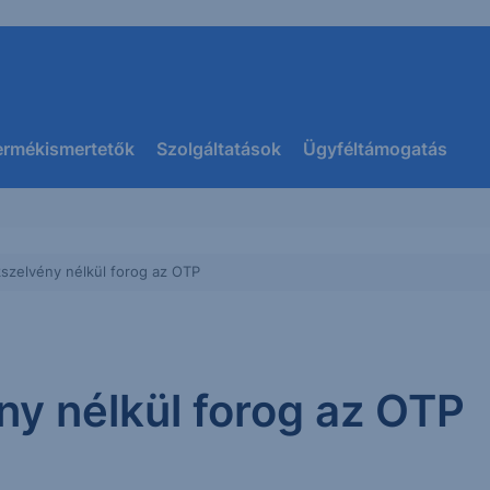
ermékismertetők
Szolgáltatások
Ügyféltámogatás
kszelvény nélkül forog az OTP
ny nélkül forog az OTP