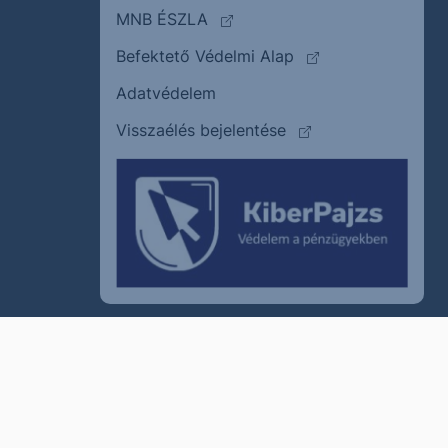
(külső oldalra ugrik)
MNB ÉSZLA
(külső oldalra ugrik
Befektető Védelmi Alap
Adatvédelem
(külső oldalra ugrik)
Visszaélés bejelentése
szum
Cookie policy
Jogi nyilatkozat
Kapcsolat
© 2011–2026
Erste Befektetési Zrt.