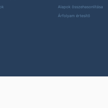
ok
Alapok összehasonlítása
Árfolyam értesítő
Karrier
Impres