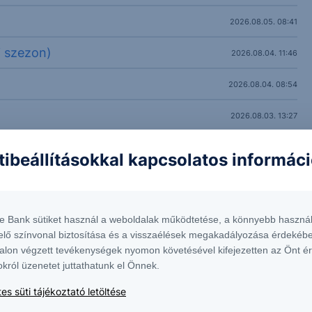
2026.08.05. 08:41
i szezon)
2026.08.04. 11:46
2026.08.04. 08:54
2026.08.03. 13:27
tibeállításokkal kapcsolatos informác
te Bank sütiket használ a weboldalak működtetése, a könnyebb használ
elő színvonal biztosítása és a visszaélések megakadályozása érdekébe
alon végzett tevékenységek nyomon követésével kifejezetten az Önt é
okról üzenetet juttathatunk el Önnek.
es süti tájékoztató letöltése